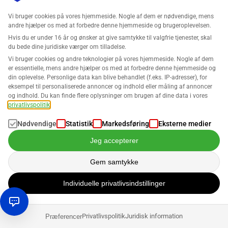
Robin Bals
Vi bruger cookies på vores hjemmeside. Nogle af dem er nødvendige, mens
andre hjælper os med at forbedre denne hjemmeside og brugeroplevelsen.
Hvis du er under 16 år og ønsker at give samtykke til valgfrie tjenester, skal
du bede dine juridiske værger om tilladelse.
Sælge på Amazon
Vi bruger cookies og andre teknologier på vores hjemmeside. Nogle af dem
Sælge produkter på Amazon: Hvordan man
er essentielle, mens andre hjælper os med at forbedre denne hjemmeside og
din oplevelse. Personlige data kan blive behandlet (f.eks. IP-adresser), for
succesfuldt placerer sine tilbud på markedet
eksempel til personaliserede annoncer og indhold eller måling af annoncer
og indhold. Du kan finde flere oplysninger om brugen af dine data i vores
Robin Bals
privatlivspolitik
.
Nødvendige
Statistik
Markedsføring
Eksterne medier
Sælge på Amazon
Jeg accepterer
Bliv Amazon-sælger: 3 strategier for langsigtet
Gem samtykke
succes
Individuelle privatlivsindstillinger
Robin Bals
Privatlivspolitik
Juridisk information
Præferencer