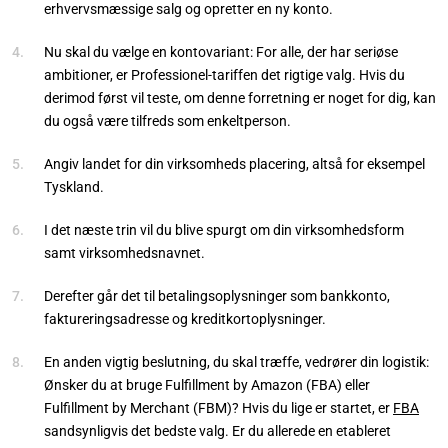
erhvervsmæssige salg og opretter en ny konto.
Nu skal du vælge en kontovariant: For alle, der har seriøse
ambitioner, er Professionel-tariffen det rigtige valg. Hvis du
derimod først vil teste, om denne forretning er noget for dig, kan
du også være tilfreds som enkeltperson.
Angiv landet for din virksomheds placering, altså for eksempel
Tyskland.
I det næste trin vil du blive spurgt om din virksomhedsform
samt virksomhedsnavnet.
Derefter går det til betalingsoplysninger som bankkonto,
faktureringsadresse og kreditkortoplysninger.
En anden vigtig beslutning, du skal træffe, vedrører din logistik:
Ønsker du at bruge Fulfillment by Amazon (FBA) eller
Fulfillment by Merchant (FBM)? Hvis du lige er startet, er
FBA
sandsynligvis det bedste valg. Er du allerede en etableret