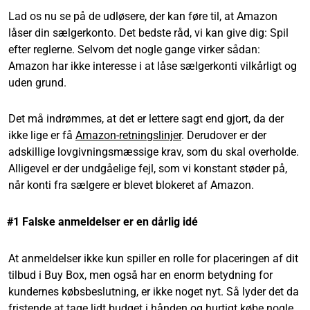
Lad os nu se på de udløsere, der kan føre til, at Amazon
låser din sælgerkonto. Det bedste råd, vi kan give dig: Spil
efter reglerne. Selvom det nogle gange virker sådan:
Amazon har ikke interesse i at låse sælgerkonti vilkårligt og
uden grund.
Det må indrømmes, at det er lettere sagt end gjort, da der
ikke lige er få
Amazon-retningslinjer
. Derudover er der
adskillige lovgivningsmæssige krav, som du skal overholde.
Alligevel er der undgåelige fejl, som vi konstant støder på,
når konti fra sælgere er blevet blokeret af Amazon.
#1 Falske anmeldelser er en dårlig idé
At anmeldelser ikke kun spiller en rolle for placeringen af dit
tilbud i Buy Box, men også har en enorm betydning for
kundernes købsbeslutning, er ikke noget nyt. Så lyder det da
fristende at tage lidt budget i hånden og hurtigt købe nogle