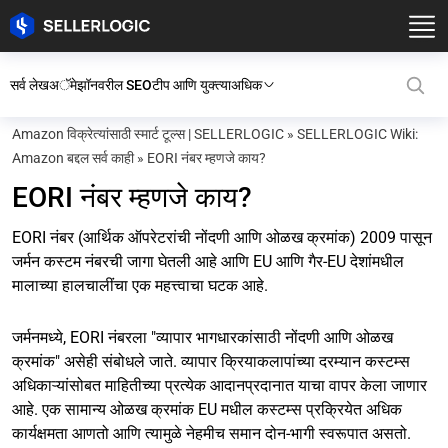
सर्व लेख
अॅमेझॉनवरील SEO
टीप आणि युक्त्या
अधिक
Amazon विक्रेत्यांसाठी स्मार्ट टूल्स | SELLERLOGIC
»
SELLERLOGIC Wiki:
Amazon बद्दल सर्व काही
»
EORI नंबर म्हणजे काय?
EORI नंबर म्हणजे काय?
EORI नंबर (आर्थिक ऑपरेटरांची नोंदणी आणि ओळख क्रमांक) 2009 पासून
जर्मन कस्टम नंबरची जागा घेतली आहे आणि EU आणि गैर-EU देशांमधील
मालाच्या हालचालींचा एक महत्त्वाचा घटक आहे.
जर्मनमध्ये, EORI नंबरला "व्यापार भागधारकांसाठी नोंदणी आणि ओळख
क्रमांक" असेही संबोधले जाते. व्यापार क्रियाकलापांच्या दरम्यान कस्टम्स
अधिकाऱ्यांसोबत माहितीच्या प्रत्येक आदानप्रदानात याचा वापर केला जाणार
आहे. एक सामान्य ओळख क्रमांक EU मधील कस्टम्स प्रक्रियेत अधिक
कार्यक्षमता आणतो आणि त्यामुळे नेहमीच समान दोन-भागी स्वरूपात असतो.