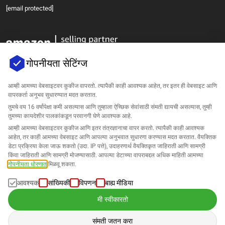
[email protected]
गोपनीयता सेटिंग्ज
आम्ही आमच्या वेबसाइटवर कुकीज वापरतो. त्यापैकी काही आवश्यक आहेत, तर इतर ही वेबसाइट आणि
वापरकर्ता अनुभव सुधारण्यात मदत करतात.
कंपनी
तुमचे वय 16 वर्षांपेक्षा कमी असल्यास आणि तुम्हाला ऐच्छिक सेवांसाठी संमती द्यायची असल्यास, तुम्ही
तुमच्या कायदेशीर पालकांकडून परवानगी घेणे आवश्यक आहे.
आम्ही आमच्या वेबसाइटवर कुकीज आणि इतर तंत्रज्ञानाचा वापर करतो. त्यापैकी काही आवश्यक
समर्थन
आहेत, तर काही आमच्या वेबसाइट आणि आपल्या अनुभवात सुधारणा करण्यास मदत करतात. वैयक्तिक
डेटा प्रक्रिया केला जाऊ शकतो (उदा. IP पत्ते), उदाहरणार्थ वैयक्तिकृत जाहिराती आणि सामग्री
Amazon साठी उपाय
किंवा जाहिराती आणि सामग्री मोजण्यासाठी. आपल्या डेटाच्या वापराबद्दल अधिक माहिती आमच्या
गोपनीयता धोरणात
मिळवू शकता.
मराठी
आवश्यक
सांख्यिकी
विपणन
बाह्य मीडिया
मी स्वीकारतो
संमती जतन करा