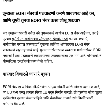
शकतील.
तुम्हाला EORI नंबरची पडताळणी करणे आवश्यक आहे का,
आणि तुम्ही तुमचा EORI नंबर कसा शोधू शकता?
जर तुम्हाला खात्री नसेल की तुमच्याकडे आधीच EORI नंबर आहे का, तर हे
प्रथम
युरोपियन आयोगाच्या ऑनलाइन डेटाबेसमध्ये
तपासा. तथापि,
भागीदारीत प्रवेश करण्यापूर्वी दुसऱ्या आर्थिक ऑपरेटरचा EORI नंबर
पडताळणे खूप महत्त्वाचे आहे. पुरवठादारांसारख्या व्यवसाय भागीदारांच्या EORI
नंबरची वैधता पडताळणे व्यवसायाच्या जबाबदाऱ्यांचा एक भाग आहे. परिणामी, ते
योग्यरित्या दस्तऐवजीकरण केले पाहिजे.
वारंवार विचारले जाणारे प्रश्न
EORI नंबर हा आर्थिक ऑपरेटरांसाठी एक नोंदणी आणि ओळख क्रमांक आहे,
जो EU मध्ये वस्तू आयात किंवा EU मधून निर्यात करतो. तो प्रत्येक सीमा शुल्क
प्रक्रियेत प्रदान केला पाहिजे आणि कंपनीच्या नावाने सर्व शिपमेंटसाठी
युरोपभर वैध आहे.