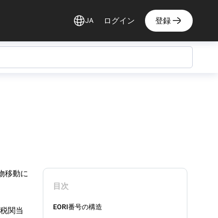
ログイン
登録
JA
物移動に
目次
EORI番号の構造
で税関当