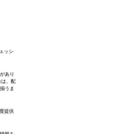
フェッシ
要があり
合は、配
て揃うま
度提供
な情報を