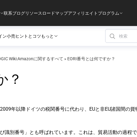
联系
ブログ
リソース
ロードマップ
アフィリエイトプログラム
イン小売
ヒントとコツ
もっと
OGIC Wiki:Amazonに関するすべて
»
EORI番号とは何ですか？
か？
2009年以降ドイツの税関番号に代わり、EUと非EU諸国間の貨
および識別番号」とも呼ばれています。これは、貿易活動の過程