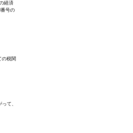
の経済
I番号の
ての税関
がって、