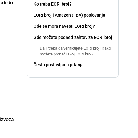
odi do
Ko treba EORI broj?
EORI broj i Amazon (FBA) poslovanje
Gde se mora navesti EORI broj?
Gde možete podneti zahtev za EORI broj
Da li treba da verifikujete EORI broj i kako
možete pronaći svoj EORI broj?
Često postavljana pitanja
 izvoza