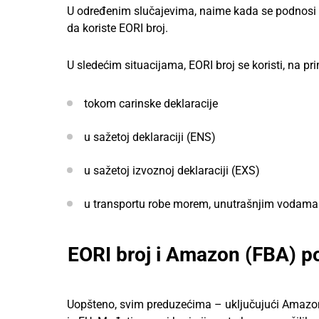
U određenim slučajevima, naime kada se podnosi vi
da koriste EORI broj.
U sledećim situacijama, EORI broj se koristi, na pri
tokom carinske deklaracije
u sažetoj deklaraciji (ENS)
u sažetoj izvoznoj deklaraciji (EXS)
u transportu robe morem, unutrašnjim vodama
EORI broj i Amazon (FBA) p
Uopšteno, svim preduzećima – uključujući Amazon (