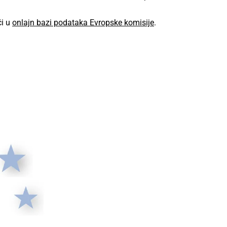
ći u
onlajn bazi podataka Evropske komisije
.