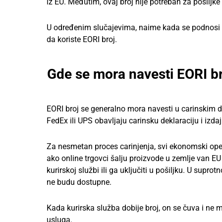
iz EU. Međutim, ovaj broj nije potreban za pošiljke
U određenim slučajevima, naime kada se podnosi vi
da koriste EORI broj.
Gde se mora navesti EORI b
EORI broj se generalno mora navesti u carinskim d
FedEx ili UPS obavljaju carinsku deklaraciju i izd
Za nesmetan proces carinjenja, svi ekonomski opera
ako online trgovci šalju proizvode u zemlje van EU 
kurirskoj službi ili ga uključiti u pošiljku. U sup
ne budu dostupne.
Kada kurirska služba dobije broj, on se čuva i ne
usluga.