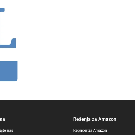
ка
Rešenja za Amazon
ajte nas
Repricer za Amazon