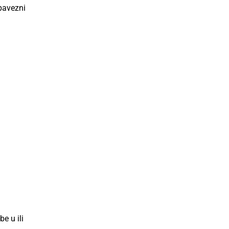
bavezni
e u ili