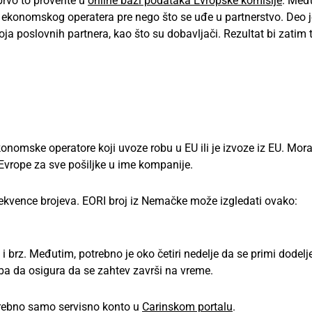
prvo to proverite u
online bazi podataka Evropske komisije
. Međ
g ekonomskog operatera pre nego što se uđe u partnerstvo. Deo j
ja poslovnih partnera, kao što su dobavljači. Rezultat bi zatim
 ekonomske operatore koji uvoze robu u EU ili je izvoze iz EU. Mor
 Evrope za sve pošiljke u ime kompanije.
 sekvence brojeva. EORI broj iz Nemačke može izgledati ovako:
brz. Međutim, potrebno je oko četiri nedelje da se primi dodelje
reba da osigura da se zahtev završi na vreme.
otrebno samo servisno konto u
Carinskom portalu
.