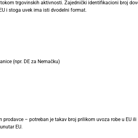
okom trgovinskih aktivnosti. Zajednički identifikacioni broj dov
U i stoga uvek ima isti dvodelni format.
lanice (npr. DE za Nemačku)
prodavce – potreban je takav broj prilikom uvoza robe u EU ili
 unutar EU.