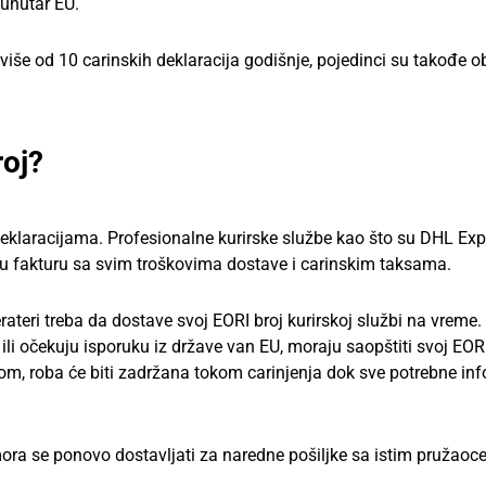
 unutar EU.
še od 10 carinskih deklaracija godišnje, pojedinci su takođe o
roj?
eklaracijama. Profesionalne kurirske službe kao što su DHL Exp
aju fakturu sa svim troškovima dostave i carinskim taksama.
teri treba da dostave svoj EORI broj kurirskoj službi na vreme.
ili očekuju isporuku iz države van EU, moraju saopštiti svoj EORI
rotnom, roba će biti zadržana tokom carinjenja dok sve potrebne in
 mora se ponovo dostavljati za naredne pošiljke sa istim pružao