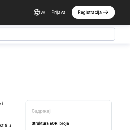
Prijava
Registracija
SR
 i
Садржај
Struktura EORI broja
titi u