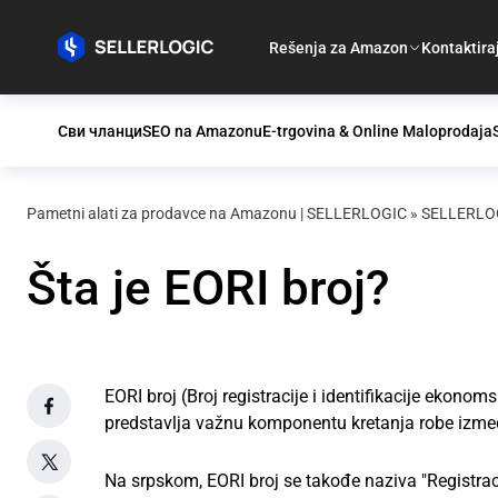
Rešenja za Amazon
Kontaktira
Сви чланци
SEO na Amazonu
E-trgovina & Online Maloprodaja
Pametni alati za prodavce na Amazonu | SELLERLOGIC
»
SELLERLOG
Šta je EORI broj?
EORI broj (Broj registracije i identifikacije ekono
predstavlja važnu komponentu kretanja robe izme
Na srpskom, EORI broj se takođe naziva "Registracij