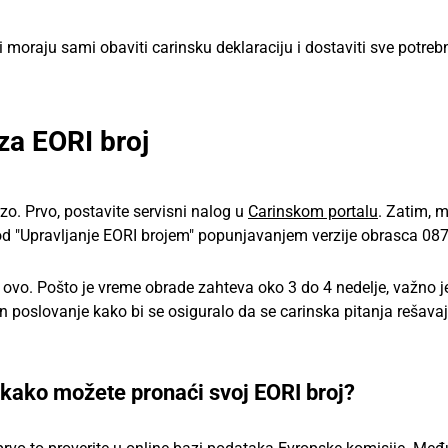
 moraju sami obaviti carinsku deklaraciju i dostaviti sve potreb
za EORI broj
rzo. Prvo, postavite servisni nalog u
Carinskom portalu
. Zatim, 
d "Upravljanje EORI brojem" popunjavanjem verzije obrasca 087
a ovo. Pošto je vreme obrade zahteva oko 3 do 4 nedelje, važno j
poslovanje kako bi se osiguralo da se carinska pitanja rešavaj
 i kako možete pronaći svoj EORI broj?