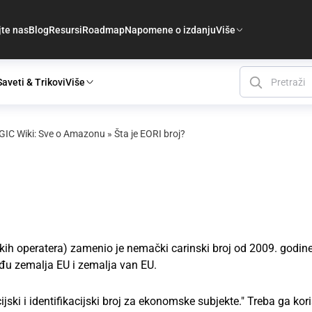
jte nas
Blog
Resursi
Roadmap
Napomene o izdanju
Više
Saveti & Trikovi
Više
IC Wiki: Sve o Amazonu
»
Šta je EORI broj?
mskih operatera) zamenio je nemački carinski broj od 2009. godine
đu zemalja EU i zemalja van EU.
ski i identifikacijski broj za ekonomske subjekte." Treba ga koris