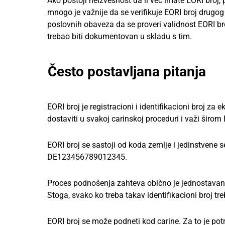
Ako postoji neizvesnost da li već imate EORI broj, 
mnogo je važnije da se verifikuje EORI broj drugo
poslovnih obaveza da se proveri validnost EORI bro
trebao biti dokumentovan u skladu s tim.
Često postavljana pitanja
EORI broj je registracioni i identifikacioni broj za
dostaviti u svakoj carinskoj proceduri i važi širom
EORI broj se sastoji od koda zemlje i jedinstvene
DE123456789012345.
Proces podnošenja zahteva obično je jednostavan i 
Stoga, svako ko treba takav identifikacioni broj t
EORI broj se može podneti kod carine. Za to je p