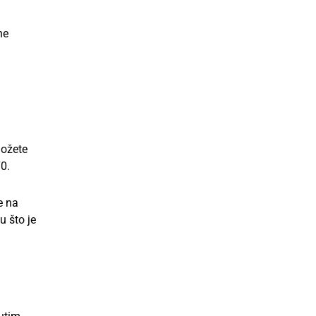
ne
možete
0.
e na
u što je