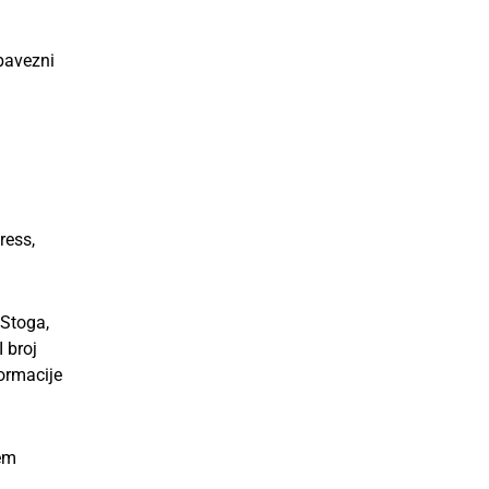
bavezni
ress,
 Stoga,
 broj
formacije
cem