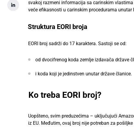
svakoj razmeni informacija sa carinskim vlastima t
veće efikasnosti u carinskim procedurama unutar E
Struktura EORI broja
EORI broj sadrži do 17 karaktera. Sastoji se od:
od dvocifrenog koda zemlje izdavača države č
i koda koji je jedinstven unutar države članice.
Ko treba EORI broj?
Uopšteno, svim preduzećima – uključujući Amazon 
iz EU. Međutim, ovaj broj nije potreban za pošiljke