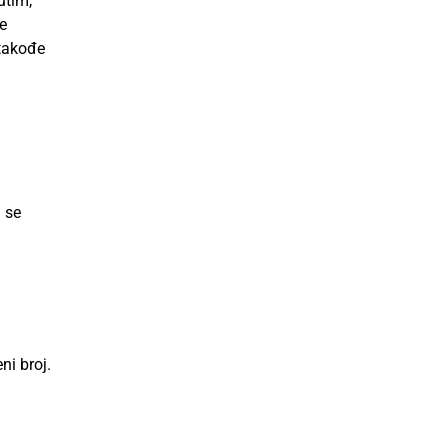
utim,
e
 takođe
a se
ni broj.