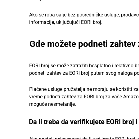
Ako se roba šalje bez posredničke usluge, prodavci
informacije, uključujući EORI broj.
Gde možete podneti zahtev 
EORI broj se može zatražiti besplatno i relativno b
podneti zahtev za EORI broj putem svog naloga po
Plaćene usluge pružatelja ne moraju se koristiti z
vreme podneti zahtev za EORI broj za vaše Amazon 
moguće nesmetanije.
Da li treba da verifikujete EORI broj