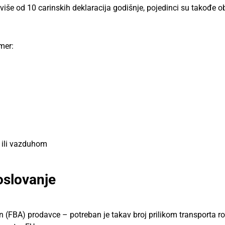
še od 10 carinskih deklaracija godišnje, pojedinci su takođe o
mer:
 ili vazduhom
oslovanje
FBA) prodavce – potreban je takav broj prilikom transporta rob