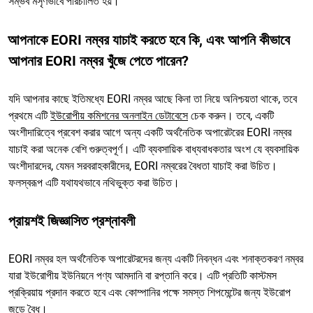
সম্ভব মসৃণভাবে পরিচালিত হয়।
আপনাকে EORI নম্বর যাচাই করতে হবে কি, এবং আপনি কীভাবে
আপনার EORI নম্বর খুঁজে পেতে পারেন?
যদি আপনার কাছে ইতিমধ্যে EORI নম্বর আছে কিনা তা নিয়ে অনিশ্চয়তা থাকে, তবে
প্রথমে এটি
ইউরোপীয় কমিশনের অনলাইন ডেটাবেসে
চেক করুন। তবে, একটি
অংশীদারিত্বে প্রবেশ করার আগে অন্য একটি অর্থনৈতিক অপারেটরের EORI নম্বর
যাচাই করা অনেক বেশি গুরুত্বপূর্ণ। এটি ব্যবসায়িক বাধ্যবাধকতার অংশ যে ব্যবসায়িক
অংশীদারদের, যেমন সরবরাহকারীদের, EORI নম্বরের বৈধতা যাচাই করা উচিত।
ফলস্বরূপ এটি যথাযথভাবে নথিভুক্ত করা উচিত।
প্রায়শই জিজ্ঞাসিত প্রশ্নাবলী
EORI নম্বর হল অর্থনৈতিক অপারেটরদের জন্য একটি নিবন্ধন এবং শনাক্তকরণ নম্বর
যারা ইউরোপীয় ইউনিয়নে পণ্য আমদানি বা রপ্তানি করে। এটি প্রতিটি কাস্টমস
প্রক্রিয়ায় প্রদান করতে হবে এবং কোম্পানির পক্ষে সমস্ত শিপমেন্টের জন্য ইউরোপ
জুড়ে বৈধ।