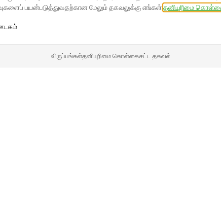
தரவுகளைப் பயன்படுத்துவதற்கான மேலும் தகவலுக்கு எங்கள்
தனியுரிமை கொள்கை
 ஊடகம்
விருப்பங்கள்
தனியுரிமை கொள்கை
சட்ட தகவல்
13 steps – one Buy Box!
நீங்கள் Buy Box ஐ வெல்ல தேவையான அனைத்து முக்கியக் 기준ங்களை
எப்போதும் நினைவில் கொள்ள வேண்டிய மற்ற அளவுகோல்கள், கஸ்
பொருள் என்னவென்றால், உங்கள் தயாரிப்புகள் Buy Box இல் இருந்