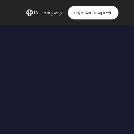
உள்நுழை
பதிவு செய்யவும்
TA