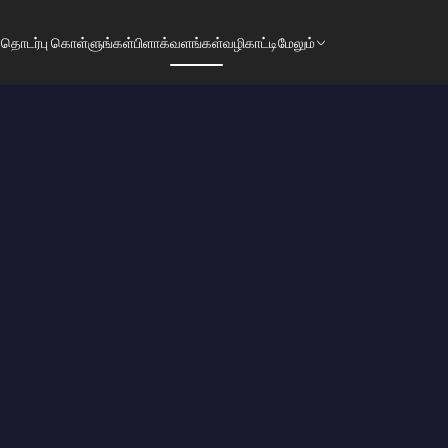
தொடர்பு கொள்ளுங்கள்
பிளாக்
வளங்கள்
வழிகாட்டி
மேலும்