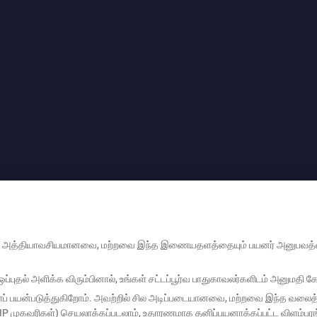
 சில அத்தியாவசியமானவை, மற்றவை இந்த இணையதளத்தையும் பயனர் அனுபவத்தை
்புதல் அளிக்க விரும்பினால், உங்கள் சட்டப்பூர்வ பாதுகாவலர்களிடம் அனுமதி க
களைப் பயன்படுத்துகிறோம். அவற்றில் சில அடிப்படையானவை, மற்றவை இந்த வலைத
 முகவரிகள்) செயலாக்கப்படலாம், உதாரணமாக தனிப்பயனாக்கப்பட்ட விளம்பரங்க