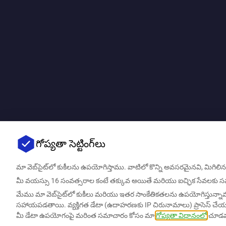
గోప్యతా సెట్టింగ్‌లు
మా వెబ్‌సైట్‌లో కుకీలను ఉపయోగిస్తాము. వాటిలో కొన్ని అవసరమైనవి, మ
మీ వయస్సు 16 సంవత్సరాల కంటే తక్కువ అయితే మరియు ఐచ్ఛిక సేవలకు సమ్
మేము మా వెబ్‌సైట్‌లో కుకీలు మరియు ఇతర సాంకేతికతలను ఉపయోగిస్తున్నామ
సహాయపడతాయి. వ్యక్తిగత డేటా (ఉదాహరణకు IP చిరునామాలు) ప్రాసెస్ చేయబ
మీ డేటా ఉపయోగంపై మరింత సమాచారం కోసం మా
గోప్యతా విధానంలో
చూడవచ