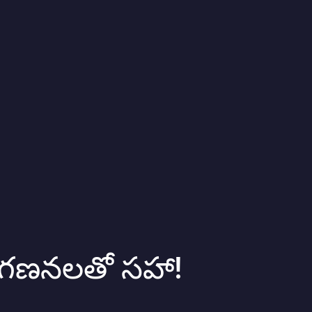
- గణనలతో సహా!