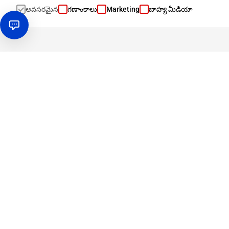
అవసరమైన
గణాంకాలు
Marketing
బాహ్య మీడియా