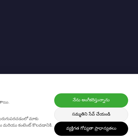
నేను అంగీకరిస్తున్నాను
తాయి.
సమ్మతిని సేవ్ చేయండి
ి మెరుగుపరచడంలో మాకు
ు మరియు కంటెంట్ కొలవడానికి.
వ్యక్తిగత గోప్యతా ప్రాధాన్యతలు