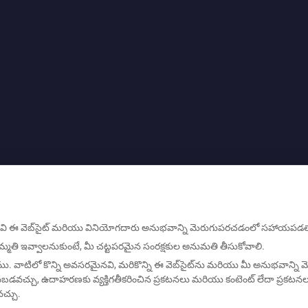
ిగిలినవి ఈ వెబ్‌సైట్ మరియు వినియోగదారు అనుభవాన్ని మెరుగుపరచడంలో సహాయపడ
మతి ఇవ్వాలనుకుంటే, మీ చట్టపరమైన సంరక్షకుల అనుమతి తీసుకోవాలి.
ు. వాటిలో కొన్ని అవసరమైనవి, మరికొన్ని ఈ వెబ్‌సైట్‌ను మరియు మీ అనుభవాన్న
డవచ్చు, ఉదాహరణకు వ్యక్తిగతీకరించిన ప్రకటనలు మరియు కంటెంట్ లేదా ప్రకటనల
్చు.