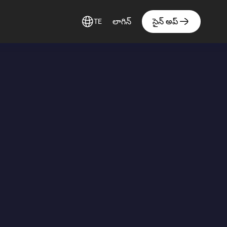
లాగిన్
సైన్ అప్
TE