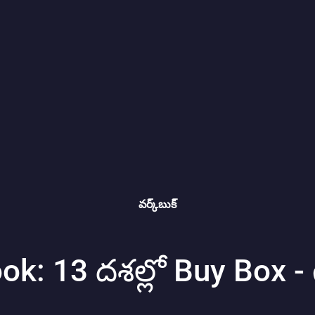
వర్క్‌బుక్
k: 13 దశల్లో Buy Box 