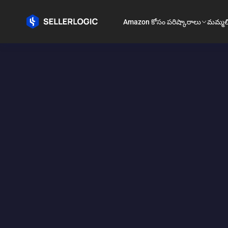
Amazon కోసం పరిష్కారాలు
మమ్మల్