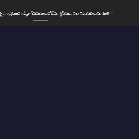
ని సంప్రదించండి
బ్లాగ్
వనరులు
రోడ్‌మ్యాప్
విడుదల గమనికలు
మరింత