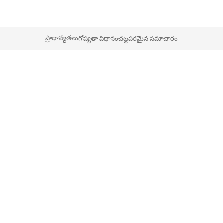
ప్రాధాన్యతలు
గోప్యతా విధానం
చట్టపరమైన సమాచారం
13 దశలు – ఒక Buy Box!
మీకు Buy Box ను గెలిచేందుకు అన్ని ముఖ్యమైన ప్రమాణాలు తెలుసా?
ఎప్పుడూ గుర్తుంచుకోవాల్సిన కస్టమర్ సేవ వంటి ఇతర మెట్రిక్‌లు కూడా 
మాట ఏమిటంటే, మీ ఉత్పత్తులు Buy Box లో మాత్రమే ఉంటే, మీరు సర
కస్టమర్లలో 90 మంది తమ ఆర్డర్లను నారింజ షాపింగ్ కార్ట్ ఫీల్డ్ ద్వారా ఉ