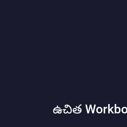
ఉచిత Workboo