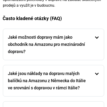
prodejů a využít je v budoucnu.
Často kladené otázky (FAQ)
Jaké možnosti dopravy mám jako
obchodník na Amazonu pro mezinárodní
dopravu?
Můžete buď zasílat přímo z Německa mezinárodním
kupujícím, nebo poslat své produkty do skladu
Jaké jsou náklady na dopravu malých
Amazonu na domácím nebo zahraničním trhu, odkud
Amazon zajišťuje doručení.
balíčků na Amazonu z Německa do Itálie
ve srovnání s dopravou v rámci Itálie?
Zasílání produktu v malém balíčku do 900 g ze skladu
Amazonu v Německu do Itálie stojí 8,45 €, zatímco