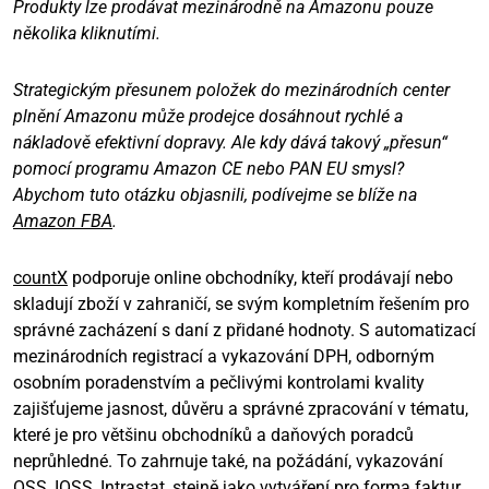
Produkty lze prodávat mezinárodně na Amazonu pouze
několika kliknutími.
Strategickým přesunem položek do mezinárodních center
plnění Amazonu může prodejce dosáhnout rychlé a
nákladově efektivní dopravy. Ale kdy dává takový „přesun“
pomocí programu Amazon CE nebo PAN EU smysl?
Abychom tuto otázku objasnili, podívejme se blíže na
Amazon FBA
.
countX
podporuje online obchodníky, kteří prodávají nebo
skladují zboží v zahraničí, se svým kompletním řešením pro
správné zacházení s daní z přidané hodnoty. S automatizací
mezinárodních registrací a vykazování DPH, odborným
osobním poradenstvím a pečlivými kontrolami kvality
zajišťujeme jasnost, důvěru a správné zpracování v tématu,
které je pro většinu obchodníků a daňových poradců
neprůhledné. To zahrnuje také, na požádání, vykazování
OSS, IOSS, Intrastat, stejně jako vytváření pro forma faktur.