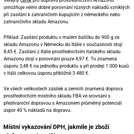
Veřejný
ceník
pro dopravu prostřednictvím Amazonu
umožňuje velmi dobré porovnání různých nákladů vzniklých
při zasílání k zahraničním kupujícím z německého nebo
zahraničního skladu Amazonu.
Příklad: Zasílání produktu v malém balíčku do 900 g ze
skladu Amazonu v Německu do Itálie v současnosti stojí
8,45 €. Zasílání z Itálie prostřednictvím italského skladu
Amazonu stojí v porovnání pouze 4,97 €. To znamená
úsporu 3,48 € na jednotku produktu a při prodeji 1 000 kusů
v Itálii celkovou úsporu přibližně 3 480 €.
Ve všech velikostech zásilek a zemích znamená doprava
prostřednictvím místního skladu FBA ve srovnání s
přeshraniční dopravou s Amazonem průměrný potenciál
úspor 40 % nákladů na dopravu.
Místní vykazování DPH, jakmile je zboží