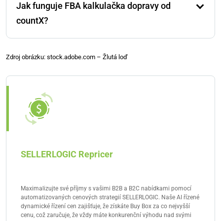
Jak funguje FBA kalkulačka dopravy od
doprava v rámci Itálie stojí pouze 4,97 €. To znamená
úsporu 3,48 € na jednotku produktu.
countX?
Kalkulačka používá měsíční zprávu o transakcích
DPH Amazonu a porovnává skutečné náklady na
Zdroj obrázku: stock.adobe.com – Žlutá loď
dopravu s potenciálními náklady na alternativní
skladování. Také zohledňuje převod cen dopravy na
EUR.
SELLERLOGIC Repricer
Maximalizujte své příjmy s vašimi B2B a B2C nabídkami pomocí
automatizovaných cenových strategií SELLERLOGIC. Naše AI řízené
dynamické řízení cen zajišťuje, že získáte Buy Box za co nejvyšší
cenu, což zaručuje, že vždy máte konkurenční výhodu nad svými