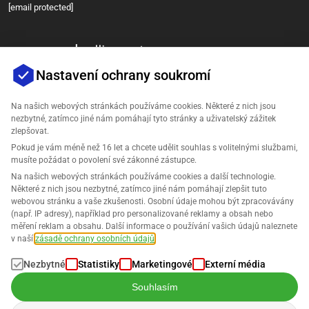
[email protected]
Nastavení ochrany soukromí
Na našich webových stránkách používáme cookies. Některé z nich jsou
nezbytné, zatímco jiné nám pomáhají tyto stránky a uživatelský zážitek
zlepšovat.
Společnost
Pokud je vám méně než 16 let a chcete udělit souhlas s volitelnými službami,
musíte požádat o povolení své zákonné zástupce.
Podpora
Na našich webových stránkách používáme cookies a další technologie.
Některé z nich jsou nezbytné, zatímco jiné nám pomáhají zlepšit tuto
webovou stránku a vaše zkušenosti. Osobní údaje mohou být zpracovávány
Řešení pro Amazon
(např. IP adresy), například pro personalizované reklamy a obsah nebo
měření reklam a obsahu. Další informace o používání vašich údajů naleznete
Čeština
v naší
zásadě ochrany osobních údajů
.
Nezbytné
Statistiky
Marketingové
Externí média
Souhlasím
Data jsou zpracovávána v souladu s našimi
Zásadami ochrany osobních