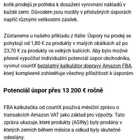
kolik prodejů je potřeba k dosažení vyrovnání nákladů v
každé zemi. Důvodem jsou rozdíly v příslušných úsporách
napříč různými velikostmi zásilek.
Zůstaneme u našeho příkladu z Itálie: Úspory na prodej se
pohybují od 1,80 € za produkty v malých obálkách až po
23,70 € za produkty ve velkých balících. Aby bylo možné
přesně vypočítat individuální potenciál úspor obchodníka,
vyvinul countX
bezplatný kalkulátor dopravy Amazon FBA
,
který komplexně zohledňuje všechny příležitosti k úsporám.
Potenciál úspor přes 13 200 € ročně
FBA kalkulačka od countX používá měsíční zprávu o
transakcích Amazon VAT jako základ pro výpočty. Tato
zpráva ukazuje, které produkty (ASINy) byly prodány v
kterých zemích během měsíce a odkud byly skutečně
odeslány.