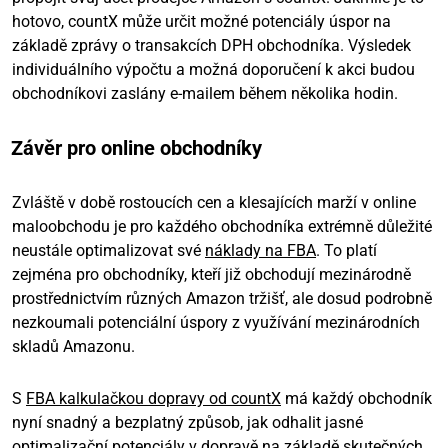
hotovo, countX může určit možné potenciály úspor na
základě zprávy o transakcích DPH obchodníka. Výsledek
individuálního výpočtu a možná doporučení k akci budou
obchodníkovi zaslány e-mailem během několika hodin.
Závěr pro online obchodníky
Zvláště v době rostoucích cen a klesajících marží v online
maloobchodu je pro každého obchodníka extrémně důležité
neustále optimalizovat své
náklady na FBA
. To platí
zejména pro obchodníky, kteří již obchodují mezinárodně
prostřednictvím různých Amazon tržišť, ale dosud podrobně
nezkoumali potenciální úspory z využívání mezinárodních
skladů Amazonu.
S
FBA kalkulačkou dopravy od countX
má každý obchodník
nyní snadný a bezplatný způsob, jak odhalit jasné
optimalizační potenciály v dopravě na základě skutečných