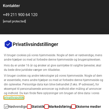
Kontakter
+49 211 900 64 120
[email protected]
Privatlivsindstillinger
Vi bruger cookies på vores hjemmeside. Nogle af dem er nødvendige, mens
andre hjælper os med at forbedre denne hjemmeside og brugeroplevelsen.
Hvis du er under 16 år og ønsker at give samtykke til valgfrie tjenester, skal
Virksomhed
du bede dine juridiske værger om tilladelse.
Vi bruger cookies og andre teknologier på vores hjemmeside. Nogle af dem
Support
er essentielle, mens andre hjælper os med at forbedre denne hjemmeside og
din oplevelse. Personlige data kan blive behandlet (f.eks. IP-adresser), for
eksempel til personaliserede annoncer og indhold eller måling af annoncer
Løsninger til Amazon
og indhold. Du kan finde flere oplysninger om brugen af dine data i vores
privatlivspolitik
.
Dansk
Nødvendige
Statistik
Markedsføring
Eksterne medier