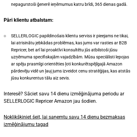
nepagurstoši ģenerē ieņēmumus katru brīdi, 365 dienas gadā.
Pāri klientu atbalstam:
SELLERLOGIC papildinošais klientu serviss ir pieejams ne tikai,
lai atrisinātu jebkādas problēmas, kas jums var rasties ar B2B
Repricer, bet arī lai proaktīvi konsultētu jūs atbilstoši jūsu
uzņēmuma specifiskajām vajadzībām. Mūsu speciālisti lepojas
ar spēju prasmīgi orientēties ļoti konkurētspējīgajā Amazon
pārdevēju vidē un ļauj jums izveidot cenu stratēģijas, kas atstās
jūsu konkurentus tālu aiz sevis.
Interesē? Sāciet savu 14 dienu izmēģinājuma periodu ar
SELLERLOGIC Repricer Amazon jau šodien.
Noklikšķiniet šeit, lai saņemtu savu 14 dienu bezmaksas
izmēģinājumu tagad