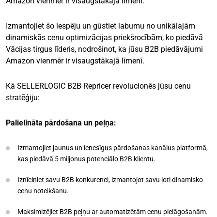
Amazon vienmēr ir visaugstākajā līmenī.
Izmantojiet šo iespēju un gūstiet labumu no unikālajām
dinamiskās cenu optimizācijas priekšrocībām, ko piedāvā
Vācijas tirgus līderis, nodrošinot, ka jūsu B2B piedāvājumi
Amazon vienmēr ir visaugstākajā līmenī.
Kā SELLERLOGIC B2B Repricer revolucionēs jūsu cenu
stratēģiju:
Palielināta pārdošana un peļņa:
Izmantojiet jaunus un ienesīgus pārdošanas kanālus platformā,
kas piedāvā 5 miljonus potenciālo B2B klientu.
Iznīciniet savu B2B konkurenci, izmantojot savu ļoti dinamisko
cenu noteikšanu.
Maksimizējiet B2B peļņu ar automatizētām cenu pielāgošanām.