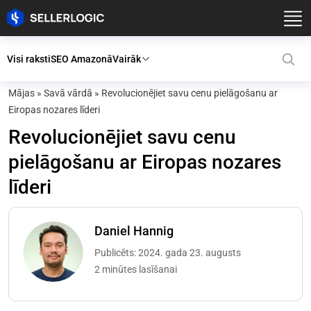
Visi raksti
SEO Amazonā
Vairāk
Mājas
»
Savā vārdā
»
Revolucionējiet savu cenu pielāgošanu ar
Eiropas nozares līderi
Revolucionējiet savu cenu
pielāgošanu ar Eiropas nozares
līderi
Daniel Hannig
Publicēts: 2024. gada 23. augusts
2 minūtes lasīšanai