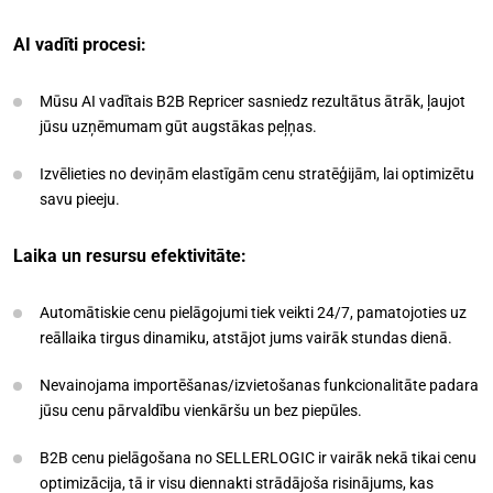
AI vadīti procesi:
Mūsu AI vadītais B2B Repricer sasniedz rezultātus ātrāk, ļaujot
jūsu uzņēmumam gūt augstākas peļņas.
Izvēlieties no deviņām elastīgām cenu stratēģijām, lai optimizētu
savu pieeju.
Laika un resursu efektivitāte:
Automātiskie cenu pielāgojumi tiek veikti 24/7, pamatojoties uz
reāllaika tirgus dinamiku, atstājot jums vairāk stundas dienā.
Nevainojama importēšanas/izvietošanas funkcionalitāte padara
jūsu cenu pārvaldību vienkāršu un bez piepūles.
B2B cenu pielāgošana no SELLERLOGIC ir vairāk nekā tikai cenu
optimizācija, tā ir visu diennakti strādājoša risinājums, kas