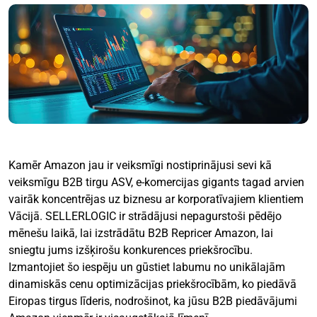
Kamēr Amazon jau ir veiksmīgi nostiprinājusi sevi kā
veiksmīgu B2B tirgu ASV, e-komercijas gigants tagad arvien
vairāk koncentrējas uz biznesu ar korporatīvajiem klientiem
Vācijā. SELLERLOGIC ir strādājusi nepagurstoši pēdējo
mēnešu laikā, lai izstrādātu B2B Repricer Amazon, lai
sniegtu jums izšķirošu konkurences priekšrocību.
Izmantojiet šo iespēju un gūstiet labumu no unikālajām
dinamiskās cenu optimizācijas priekšrocībām, ko piedāvā
Eiropas tirgus līderis, nodrošinot, ka jūsu B2B piedāvājumi