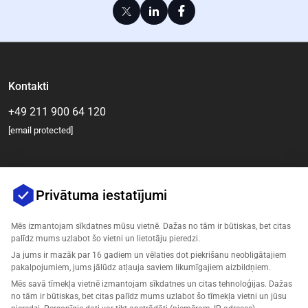
Kontakti
+49 211 900 64 120
[email protected]
Privātuma iestatījumi
Mēs izmantojam sīkdatnes mūsu vietnē. Dažas no tām ir būtiskas, bet citas
palīdz mums uzlabot šo vietni un lietotāju pieredzi.
Ja jums ir mazāk par 16 gadiem un vēlaties dot piekrišanu neobligātajiem
Uzņēmums
pakalpojumiem, jums jālūdz atļauja saviem likumīgajiem aizbildņiem.
Mēs savā tīmekļa vietnē izmantojam sīkdatnes un citas tehnoloģijas. Dažas
Atbalsts
no tām ir būtiskas, bet citas palīdz mums uzlabot šo tīmekļa vietni un jūsu