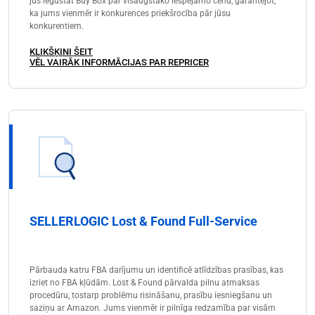
jūs iegūstat Buy Box par visaugstāko iespējamo cenu, garantējot,
ka jums vienmēr ir konkurences priekšrocība pār jūsu
konkurentiem.
KLIKŠĶINI ŠEIT
VĒL VAIRĀK INFORMĀCIJAS PAR REPRICER
SELLERLOGIC Lost & Found Full-Service
Pārbauda katru FBA darījumu un identificē atlīdzības prasības, kas
izriet no FBA kļūdām. Lost & Found pārvalda pilnu atmaksas
procedūru, tostarp problēmu risināšanu, prasību iesniegšanu un
saziņu ar Amazon. Jums vienmēr ir pilnīga redzamība par visām