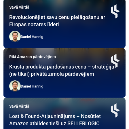
Savā vārdā
Revolucionējiet savu cenu pielāgošanu ar
Eiropas nozares līderi
Daniel Hannig
Rīki Amazon pārdevējiem
Krusta produkta pārdošanas cena – stratēģija
(ne tikai) privātā zīmola pārdevējiem
Daniel Hannig
Savā vārdā
Lost & Found-Atjauninājums – Nosūtiet
Amazon atbildes tieši uz SELLERLOGIC