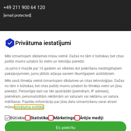
+49 211 900 64 120
[email protected]
Privātuma iestatījumi
Mēs izmantojam sīkdatnes mūsu vietnē. Dažas no tām ir būtiskas, bet citas
palīdz mums uzlabot šo vietni un lietotāju pieredzi.
Ja jums ir mazāk par 16 gadiem un vēlaties dot piekrišanu neobligātajiem
Uzņēmums
pakalpojumiem, jums jālūdz atļauja saviem likumīgajiem aizbildņiem.
Mēs savā tīmekļa vietnē izmantojam sīkdatnes un citas tehnoloģijas. Dažas
Atbalsts
no tām ir būtiskas, bet citas palīdz mums uzlabot šo tīmekļa vietni un jūsu
pieredzi. Personīgie dati var tikt apstrādāti (piemēram, IP adreses),
piemēram, personalizētām reklāmām un saturam vai reklāmu un satura
Risinājumi Amazonam
mērīšanai. Papildu informāciju par jūsu datu izmantošanu varat atrast
mūsu
privātuma politikā
.
Latviešu
Būtiskie
Statistika
Mārketings
Ārējie mediji
Es piekrītu