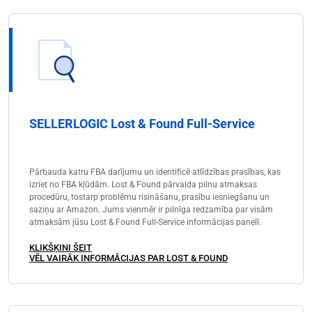
SELLERLOGIC Lost & Found Full-Service
Pārbauda katru FBA darījumu un identificē atlīdzības prasības, kas
izriet no FBA kļūdām. Lost & Found pārvalda pilnu atmaksas
procedūru, tostarp problēmu risināšanu, prasību iesniegšanu un
saziņu ar Amazon. Jums vienmēr ir pilnīga redzamība par visām
atmaksām jūsu Lost & Found Full-Service informācijas panelī.
KLIKŠĶINI ŠEIT
VĒL VAIRĀK INFORMĀCIJAS PAR LOST & FOUND