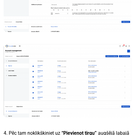
4. Pēc tam noklikšķiniet uz
“Pievienot tirgu”
augšējā labajā