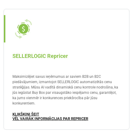
SELLERLOGIC Repricer
Maksimizējiet savus ieņēmumus ar saviem B2B un B2C
piedāvājumiem, izmantojot SELLERLOGIC automatizētās cenu
stratēģijas. Mūsu AI vadītā dinamiskā cenu kontrole nodrošina, ka
jūs iegūstat Buy Box par visaugstāko iespējamo cenu, garantējot,
ka jums vienmēr ir konkurences priekšrocība pār jūsu
konkurentiem.
KLIKŠĶINI ŠEIT
VĒL VAIRĀK INFORMĀCIJAS PAR REPRICER