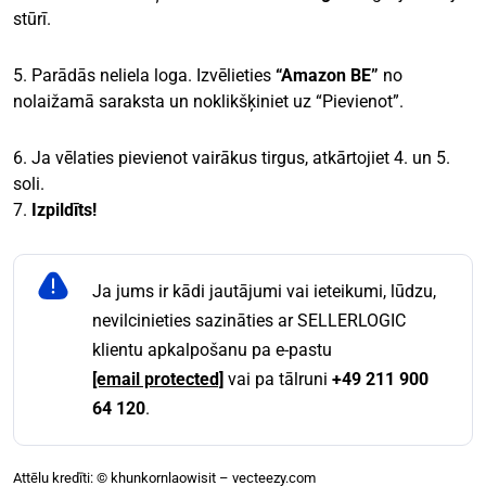
stūrī.
5. Parādās neliela loga. Izvēlieties
“Amazon BE”
no
nolaižamā saraksta un noklikšķiniet uz “Pievienot”.
6. Ja vēlaties pievienot vairākus tirgus, atkārtojiet 4. un 5.
soli.
7.
Izpildīts!
Ja jums ir kādi jautājumi vai ieteikumi, lūdzu,
nevilcinieties sazināties ar SELLERLOGIC
klientu apkalpošanu pa e-pastu
[email protected]
vai pa tālruni
+49 211 900
64 120
.
Attēlu kredīti: © khunkornlaowisit – vecteezy.com