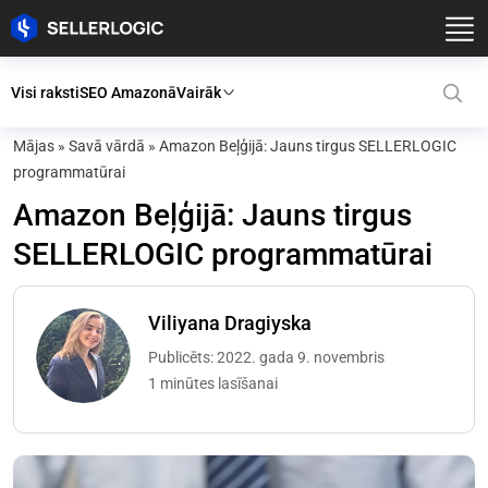
Visi raksti
SEO Amazonā
Vairāk
Mājas
»
Savā vārdā
»
Amazon Beļģijā: Jauns tirgus SELLERLOGIC
programmatūrai
Amazon Beļģijā: Jauns tirgus
SELLERLOGIC programmatūrai
Viliyana Dragiyska
Publicēts: 2022. gada 9. novembris
1 minūtes lasīšanai