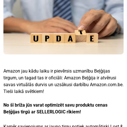
Amazon jau kādu laiku ir pievērsis uzmanību Beļģijas
tirgum, un tagad tas ir oficiāli: Amazon Beļģija ir atvērusi
savas virtuālās durvis un uzsākusi darbību Amazon.com.be.
Tieši laikā svētkiem!
No šī brīža jūs varat optimizēt savu produktu cenas
Beļģijas tirgū ar SELLERLOGIC rīkiem!
Kamēr savienojums ar jauno tirgu notiek automātiski Lost &