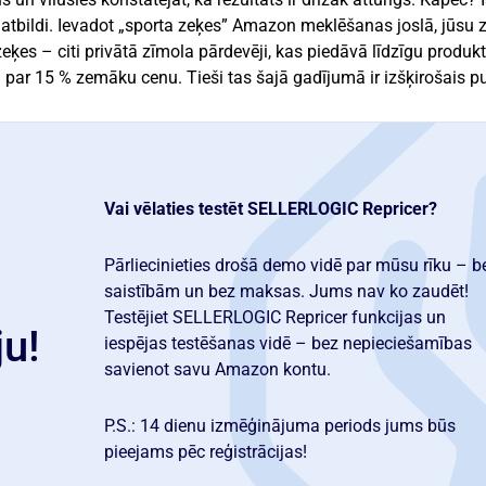
atbildi. Ievadot „sporta zeķes” Amazon meklēšanas joslā, jūsu 
es – citi privātā zīmola pārdevēji, kas piedāvā līdzīgu produkt
 par 15 % zemāku cenu. Tieši tas šajā gadījumā ir izšķirošais p
Vai vēlaties testēt SELLERLOGIC Repricer?
Pārliecinieties drošā demo vidē par mūsu rīku – b
saistībām un bez maksas. Jums nav ko zaudēt!
Testējiet SELLERLOGIC Repricer funkcijas un
ju!
iespējas testēšanas vidē – bez nepieciešamības
savienot savu Amazon kontu.
P.S.: 14 dienu izmēģinājuma periods jums būs
pieejams pēc reģistrācijas!