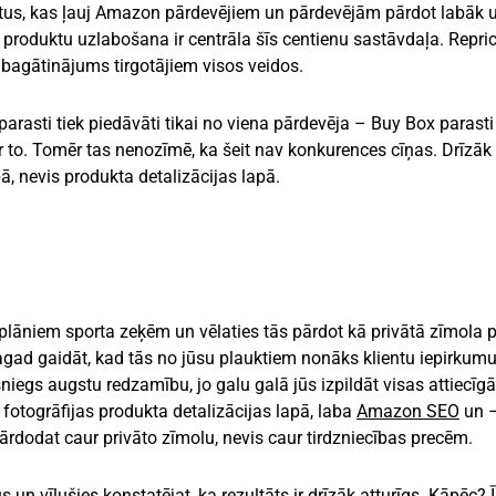
tus, kas ļauj Amazon pārdevējiem un pārdevējām pārdot labāk 
produktu uzlabošana ir centrāla šīs centienu sastāvdaļa. Repric
 bagātinājums tirgotājiem visos veidos.
 parasti tiek piedāvāti tikai no viena pārdevēja – Buy Box parasti
r to. Tomēr tas nenozīmē, ka šeit nav konkurences cīņas. Drīzāk 
pā, nevis produkta detalizācijas lapā.
i plāniem sporta zeķēm un vēlaties tās pārdot kā privātā zīmola 
ad gaidāt, kad tās no jūsu plauktiem nonāks klientu iepirkumu
niegs augstu redzamību, jo galu galā jūs izpildāt visas attiecīg
 fotogrāfijas produkta detalizācijas lapā, laba
Amazon SEO
un 
ārdodat caur privāto zīmolu, nevis caur tirdzniecības precēm.
 vīlušies konstatējat, ka rezultāts ir drīzāk atturīgs. Kāpēc? 