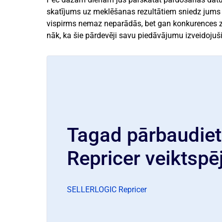
skatījums uz meklēšanas rezultātiem sniedz jums 
vispirms nemaz neparādās, bet gan konkurences zeķ
nāk, ka šie pārdevēji savu piedāvājumu izveidojuši
Tagad pārbaudiet
Repricer veiktspē
SELLERLOGIC Repricer