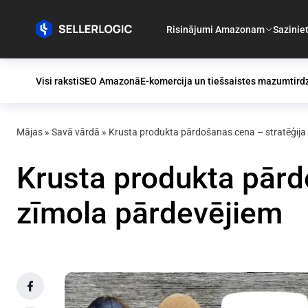
Risinājumi Amazonam
Sazinie
Visi raksti
SEO Amazonā
E-komercija un tiešsaistes mazumtird
Mājas
»
Savā vārdā
»
Krusta produkta pārdošanas cena – stratēģija (
Krusta produkta pārdo
zīmola pārdevējiem