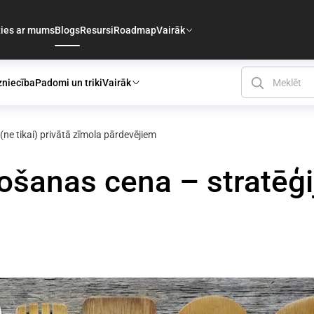
ties ar mums
Blogs
Resursi
Roadmap
Vairāk
zniecība
Padomi un triki
Vairāk
ne tikai) privātā zīmola pārdevējiem
šanas cena – stratēģija