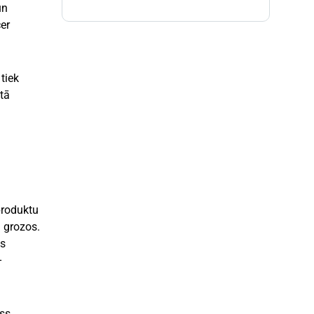
un
er
 tiek
tā
produktu
 grozos.
ās
–
Īss