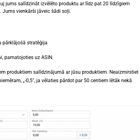
 jums salīdzināt izvēlēto produktu ar līdz pat 20 līdzīgiem
 Jums vienkārši jāveic šādi soļi.
u pārklājošā stratēģija
ai, pamatojoties uz ASIN.
ajiem produktiem salīdzinājumā ar jūsu produktiem. Neaizmirstiet
piemēram, „-0,5″, ja vēlaties pārdot par 50 centiem lētāk nekā