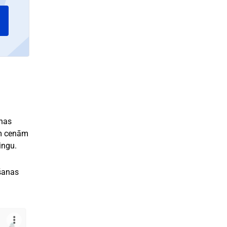
enas
ām cenām
ingu.
ēšanas