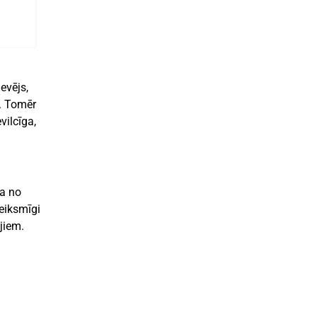
evējs,
. Tomēr
vilcīga,
na no
eiksmīgi
jiem.