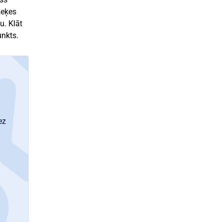
zeķes
u. Klāt
unkts.
ez