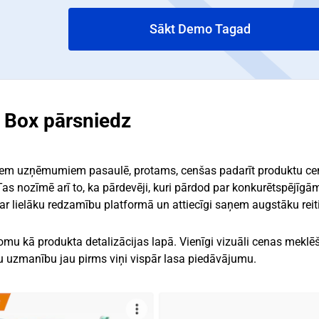
Sākt Demo Tagad
 Box pārsniedz
ajiem uzņēmumiem pasaulē, protams, cenšas padarīt produktu c
as nozīmē arī to, ka pārdevēji, kuri pārdod par konkurētspējīg
s ar lielāku redzamību platformā un attiecīgi saņem augstāku reit
lomu kā produkta detalizācijas lapā. Vienīgi vizuāli cenas mekl
ntu uzmanību jau pirms viņi vispār lasa piedāvājumu.