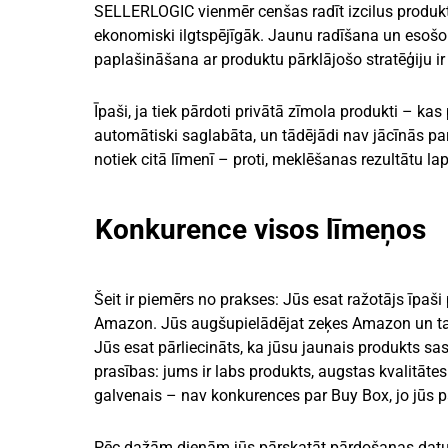
SELLERLOGIC vienmēr cenšas radīt izcilus produk
ekonomiski ilgtspējīgāk. Jaunu radīšana un esošo 
paplašināšana ar produktu pārklājošo stratēģiju ir
Īpaši, ja tiek pārdoti privātā zīmola produkti – kas
automātiski saglabāta, un tādējādi nav jācīnās pa
notiek citā līmenī – proti, meklēšanas rezultātu la
Konkurence visos līmeņos
Šeit ir piemērs no prakses: Jūs esat ražotājs īpaš
Amazon. Jūs augšupielādējat zeķes Amazon un tag
Jūs esat pārliecināts, ka jūsu jaunais produkts sas
prasības: jums ir labs produkts, augstas kvalitātes
galvenais – nav konkurences par Buy Box, jo jūs p
Pēc dažām dienām jūs pārskatāt pārdošanas datus un