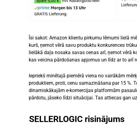
Īsi sakot: Amazon klientu pirkumu lēmumi lielā mēr
kurš, ņemot vērā savu produktu konkurences trūku
lielākā daļa nosaka savas cenas arī, ņemot vērā ko
kas veicina pārdošanas apjomus un līdz ar to arī
Iepriekš minētajā piemērā viena no vairākām mērķ
produktiem, proti, cenu samazināšana par 15 %. To
dinamiskākajām e-komercijas platformām pasaulē, 
pārdotu, jāseko līdzi situācijai. Tas attiecas gan 
SELLERLOGIC risinājums