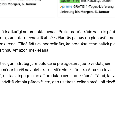
ā ir atkarīgi no produkta cenas. Protams, būs kāds vai cits pārd
mu, var noteikt cenas tikai pēc vēlamās peļņas un pieprasījuma
nkurenci. Tādējādi tiek nodrošināts, ka produkta cena paliek pie
 reitingu Amazon meklēšanā.
tiecīgām stratēģijām būtu cenu pielāgošana jau izveidotajiem
mēr ar to vēl nav pietiekami. Mēs visi zinām, ka Amazon ir vie
un tas atspoguļojas arī produktu cenu noteikšanā. Tātad, lai v
uz privātā zīmola pārdevējiem, gan uz tirdzniecības preču pārdevē