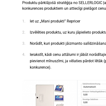
Produktu pārklājošā stratēģija no SELLERLOGIC ļauj
konkurences produktiem un attiecīgi pielāgot cenu.
Iet uz „Mani produkti” Repricer
Izvēlēties produktu, uz kuru jāpielieto produkt
Norādīt, kuri produkti jāizmanto salīdzināšan
Ierakstīt, kādi cenu attālumi ir jābūt norādīt
pievienot mīnuszīmi, ja vēlaties pārdot lētāk (
konkurence).