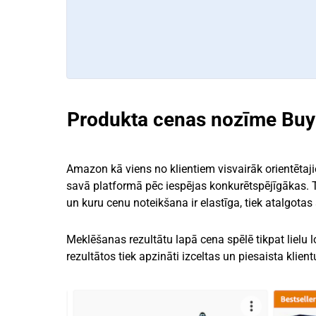
Produkta cenas nozīme Buy
Amazon kā viens no klientiem visvairāk orientēt
savā platformā pēc iespējas konkurētspējīgākas. T
un kuru cenu noteikšana ir elastīga, tiek atalgota
Meklēšanas rezultātu lapā cena spēlē tikpat lielu 
rezultātos tiek apzināti izceltas un piesaista klie