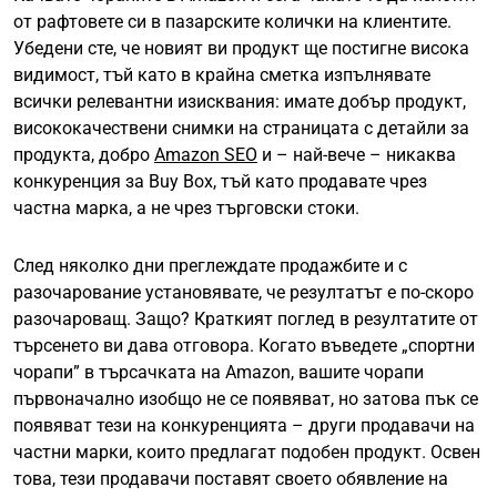
от рафтовете си в пазарските колички на клиентите.
Убедени сте, че новият ви продукт ще постигне висока
видимост, тъй като в крайна сметка изпълнявате
всички релевантни изисквания: имате добър продукт,
висококачествени снимки на страницата с детайли за
продукта, добро
Amazon SEO
и – най-вече – никаква
конкуренция за Buy Box, тъй като продавате чрез
частна марка, а не чрез търговски стоки.
След няколко дни преглеждате продажбите и с
разочарование установявате, че резултатът е по-скоро
разочароващ. Защо? Краткият поглед в резултатите от
търсенето ви дава отговора. Когато въведете „спортни
чорапи” в търсачката на Amazon, вашите чорапи
първоначално изобщо не се появяват, но затова пък се
появяват тези на конкуренцията – други продавачи на
частни марки, които предлагат подобен продукт. Освен
това, тези продавачи поставят своето обявление на