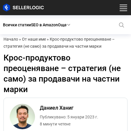
Всички статии
SEO в Amazon
Още
Начало
»
От наше име
»
Крос-продуктово преоценяване –
стратегия (не само) за продавачи на частни марки
Крос-продуктово
преоценяване – стратегия (не
само) за продавачи на частни
марки
Даниел Ханиг
Публикувано: 5 януари 2023 г.
8 минути четене