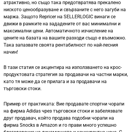
атрактивно, но също така предотвратява прекалено
ниското ценообразуване и свързаните с него загуби на
маржа. Защото Repricer на SELLERLOGIC винаги се
движи в рамките на зададените от вас минимални и
максимални цени. Автоматичното изчисление на
цените на базата на вашите разходи също е възможно.
Така запазвате своята рентабилност по най-лесния
начин!
В тази статия се акцентира на използването на крос-
продуктовата стратегия за продавачи на частни марки,
като тя може да се прилага и за продавачи на
търговски стоки.
Пример от практиката: Вие продавате спортни чорапи
на фирма Adidas чрез търговски стоки и забелязвате
друг продавач, който продава подобни чорапи на
фирма Snocks в Amazon и го прави много успешно