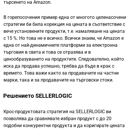
търсенето на Amazon.
В горепосочения пример една от многото целенасочени
стратегии би била корекция на цената в съответствие с
вече установените продукти, т.е. намаляване на цената
с 15 %. Но това не е всичко. Всички знаем, че Amazon е
една от най-динамичните платформи за електронна
търговия в света и това се отразява и в
ценообразуването на продуктите. Следователно, който
иска да продава успешно, трябва да бъде в крак с
времето. Това важи както за продавачите на частни
марки, така и за продавачите на търговски стоки.
Решението SELLERLOGIC
Крос-продуктовата стратегия на SELLERLOGIC ви
позволява да сравнявате избран продукт с до 20
подобни конкурентни продукта и да коригирате цената