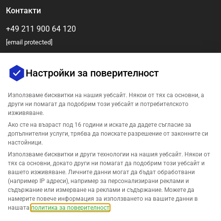
Контакти
+49 211 900 64 120
[email protected]
Настройки за поверителност
Използваме бисквитки на нашия уебсайт. Някои от тях са основни, а
други ни помагат да подобрим този уебсайт и потребителското
изживяване.
Ако сте на възраст под 16 години и искате да дадете съгласие за
допълнителни услуги, трябва да поискате разрешение от законните си
Компания
настойници.
Използваме бисквитки и други технологии на нашия уебсайт. Някои от
Поддръжка
тях са основни, докато други ни помагат да подобрим този уебсайт и
вашето изживяване. Личните данни могат да бъдат обработвани
(например IP адреси), например за персонализирани реклами и
Решения за Amazon
съдържание или измерване на реклами и съдържание. Можете да
намерите повече информация за използването на вашите данни в
Български
нашата
политика за поверителност
.