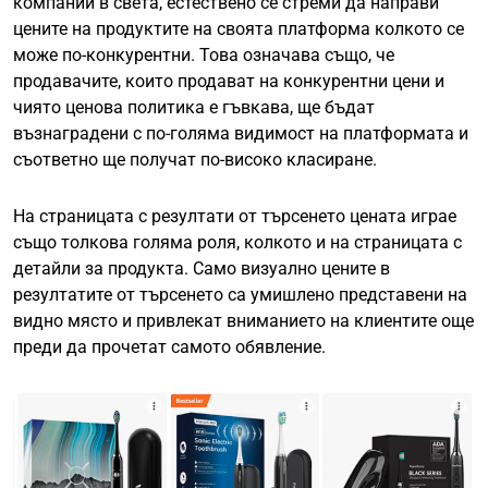
компании в света, естествено се стреми да направи
цените на продуктите на своята платформа колкото се
може по-конкурентни. Това означава също, че
продавачите, които продават на конкурентни цени и
чиято ценова политика е гъвкава, ще бъдат
възнаградени с по-голяма видимост на платформата и
съответно ще получат по-високо класиране.
На страницата с резултати от търсенето цената играе
също толкова голяма роля, колкото и на страницата с
детайли за продукта. Само визуално цените в
резултатите от търсенето са умишлено представени на
видно място и привлекат вниманието на клиентите още
преди да прочетат самото обявление.