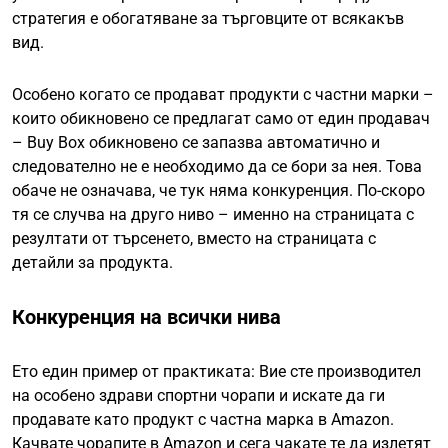
стратегия е обогатяване за търговците от всякакъв
вид.
Особено когато се продават продукти с частни марки –
които обикновено се предлагат само от един продавач
– Buy Box обикновено се запазва автоматично и
следователно не е необходимо да се бори за нея. Това
обаче не означава, че тук няма конкуренция. По-скоро
тя се случва на друго ниво – именно на страницата с
резултати от търсенето, вместо на страницата с
детайли за продукта.
Конкуренция на всички нива
Ето един пример от практиката: Вие сте производител
на особено здрави спортни чорапи и искате да ги
продавате като продукт с частна марка в Amazon.
Качвате чорапите в Amazon и сега чакате те да излетят