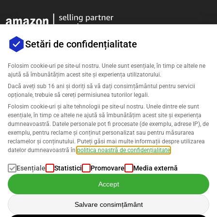
Setări de confidențialitate
Folosim cookie-uri pe site-ul nostru. Unele sunt esențiale, în timp ce altele ne
ajută să îmbunătățim acest site și experiența utilizatorului.
Companie
Dacă aveți sub 16 ani și doriți să vă dați consimțământul pentru servicii
opționale, trebuie să cereți permisiunea tutorilor legali.
Asistență
Folosim cookie-uri și alte tehnologii pe site-ul nostru. Unele dintre ele sunt
esențiale, în timp ce altele ne ajută să îmbunătățim acest site și experiența
dumneavoastră. Datele personale pot fi procesate (de exemplu, adrese IP), de
Soluții pentru Amazon
exemplu, pentru reclame și conținut personalizat sau pentru măsurarea
reclamelor și conținutului. Puteți găsi mai multe informații despre utilizarea
Română
datelor dumneavoastră în
politica noastră de confidențialitate
.
Esențiale
Statistici
Promovare
Media externă
Accept
Datele sunt procesate în conformitate cu
Politica noastră de
Salvare consimțământ
confidențialitate
.