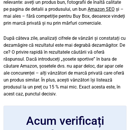
relevante: aveți un produs bun, fotografii de înaltă calitate
pe pagina de detalii a produsului, un bun
Amazon SEO
și –
mai ales – fără competiție pentru Buy Box, deoarece vindeți
prin marcă privată și nu prin mărfuri comerciale.
După câteva zile, analizați cifrele de vânzări și constatați cu
dezamăgire că rezultatul este mai degrabă dezamăgitor. De
ce? O privire rapidă în rezultatele căutării vă oferă
răspunsul. Dacă introduceți „șosete sportive” în bara de
căutare Amazon, șosetele dvs. nu apar deloc, dar apar cele
ale concurenței – alți vânzători de marcă privată care oferă
un produs similar. În plus, acești vânzători își listează
produsul la un preț cu 15 % mai mic. Exact acesta este, în
acest caz, punctul decisiv.
Acum verificați