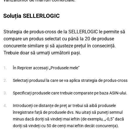
Soluția SELLERLOGIC
Strategia de produs-cross de la SELLERLOGIC le permite să
compare un produs selectat cu până la 20 de produse
concurente similare și să ajusteze prețul în consecință.
Trebuie doar să urmați următorii pași.
În Repricer accesați „Produsele mele”
Selectați produsul la care se va aplica strategia de produs-cross
Specificați produsele care trebuie comparate pe baza ASIN-ului.
Introduceți ce distanțe de preț ar trebui să aibă produsele
înregistrate față de produsele dvs. Nu uitați să puneți semnul
minus dacă doriți să vindeți mai ieftin (de exemplu, „-0,5” dacă
doriți să vindeți cu 50 de cenți mai ieftin decât concurența).