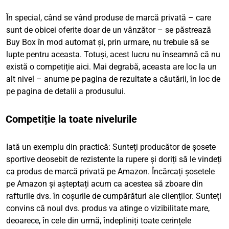
În special, când se vând produse de marcă privată – care
sunt de obicei oferite doar de un vânzător – se păstrează
Buy Box în mod automat și, prin urmare, nu trebuie să se
lupte pentru aceasta. Totuși, acest lucru nu înseamnă că nu
există o competiție aici. Mai degrabă, aceasta are loc la un
alt nivel – anume pe pagina de rezultate a căutării, în loc de
pe pagina de detalii a produsului.
Competiție la toate nivelurile
Iată un exemplu din practică: Sunteți producător de șosete
sportive deosebit de rezistente la rupere și doriți să le vindeți
ca produs de marcă privată pe Amazon. Încărcați șosetele
pe Amazon și așteptați acum ca acestea să zboare din
rafturile dvs. în coșurile de cumpărături ale clienților. Sunteți
convins că noul dvs. produs va atinge o vizibilitate mare,
deoarece, în cele din urmă, îndepliniți toate cerințele