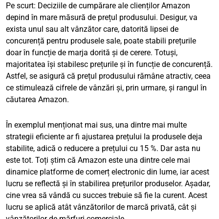
Pe scurt: Deciziile de cumpărare ale clienților Amazon
depind în mare măsură de prețul produsului. Desigur, va
exista unul sau alt vânzător care, datorită lipsei de
concurență pentru produsele sale, poate stabili prețurile
doar în funcție de marja dorită și de cerere. Totuși,
majoritatea își stabilesc prețurile și în funcție de concurență.
Astfel, se asigură că prețul produsului rămâne atractiv, ceea
ce stimulează cifrele de vânzări și, prin urmare, și rangul în
căutarea Amazon.
În exemplul menționat mai sus, una dintre mai multe
strategii eficiente ar fi ajustarea prețului la produsele deja
stabilite, adică o reducere a prețului cu 15 %. Dar asta nu
este tot. Toți știm că Amazon este una dintre cele mai
dinamice platforme de comerț electronic din lume, iar acest
lucru se reflectă și în stabilirea prețurilor produselor. Așadar,
cine vrea să vândă cu succes trebuie să fie la curent. Acest
lucru se aplică atât vânzătorilor de marcă privată, cât și
vânzătorilor de mărfuri comerciale.