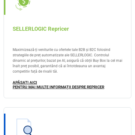
SELLERLOGIC Repricer
Maximizează-ți veniturile cu ofertele tale B2B și B2C folosind
strategiile de preț automatizate ale SELLERLOGIC. Controlul
dinamic al prețurilor, bazat pe AI, asigură că obții Buy Box la cel mai
înalt preț posibil, garantând că ai întotdeauna un avantaj
competitiv față de rivalii tăi.
APĂSAȚI AICI
PENTRU MAI MULTE INFORMAȚII DESPRE REPRICER