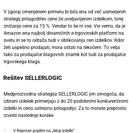
V zgoraj omenjenem primeru bi bila ena od več usmerjenih
strategij prilagoditev cene že uveljavljenim izdelkom, torej
znižanje cene za 15 %. Vendar to še ni vse. Vsi vemo, da je
Amazon ena najbolj dinamičnih e-trgovinskih platform na
svetu in se to odraža tudi v oblikovanju cen izdelkov. Kdor
želi uspešno prodajati, mora ostati na tekočem. To velja
tako za prodajalce blagovnih znamk kot tudi za prodajalce
trgovskega blaga.
Rešitev SELLERLOGIC
Medproizvodna strategija SELLERLOGIC jim omogoča, da
izbrani izdelek primerjajo z do 20 podobnimi konkurenčnimi
izdelki in ceno ustrezno prilagodijo. Za to morate preprosto
izvesti naslednje korake.
V Repricer pojdite na „Moji izdelki”