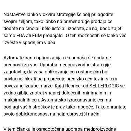
Nastavitve lahko v okviru strategije še bolj prilagodite
svojim željam, tako lahko na primer druge prodajalce
dodate na črno ali belo listo ali izberete, ali naj bodo zajeti
samo FBA ali FBM prodajalci. O teh možnostih se lahko več
izveste v spodnjem videu.
Avtomatizirana optimizacija cen prinaša še dodatne
prednosti za vas: Uporaba medproizvodne strategije
zagotavlja, da vaša oblikovanje cen ostane čim bolj
privlačno, hkrati pa preprečuje prenizko cenitev in s tem
povezane izgube marže. Kajti Repricer od SELLERLOGIC se
vedno giblje znotraj vnaprej določenih minimalnih in
maksimalnih cen. Avtomatsko izračunavanje cen na
podlagi vaših stroškov je prav tako mogoče. Tako ohranjate
svojo dobičkonosnost na najpreprostejši način!
V tem članku je osredotočena uporaba medproizvodne