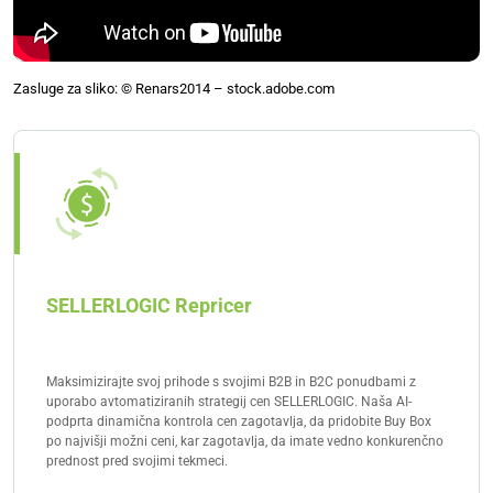
Zasluge za sliko: © Renars2014 – stock.adobe.com
SELLERLOGIC Repricer
Maksimizirajte svoj prihode s svojimi B2B in B2C ponudbami z
uporabo avtomatiziranih strategij cen SELLERLOGIC. Naša AI-
podprta dinamična kontrola cen zagotavlja, da pridobite Buy Box
po najvišji možni ceni, kar zagotavlja, da imate vedno konkurenčno
prednost pred svojimi tekmeci.