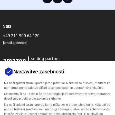
Stiki
+49 211 900 64 120
[email protected]
Nastavitve zasebnosti
Na naši spletni strani uporabljamo piškotke. Nekateri so bistveni, medtem ko
nam drugi pomagajo izboljšati to spletno stran in uporabniško izkušnjo.
Podjetje
Če ste mlajši od 16 let in želite dati soglasje za neobvezne storitve, morate za
dovoljenje prositi svoje zakonite skrbnike.
Podpora
Na naši spletni strani uporabljamo piškotke in druge tehnologije. Nekateri od
njih so bistveni, medtem ko nam drugi pomagajo izboljšati to spletno mesto
in vaše izkušnje. Osebni podatki se lahko obdelujejo (npr. IP naslovi), na