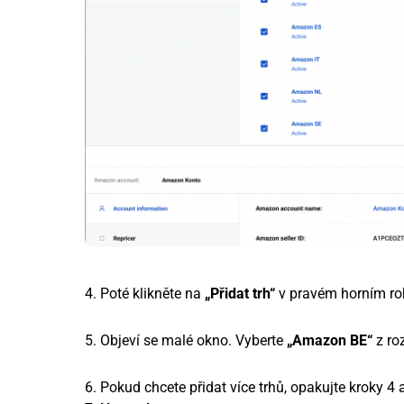
4. Poté klikněte na
„Přidat trh“
v pravém horním ro
5. Objeví se malé okno. Vyberte
„Amazon BE“
z ro
6. Pokud chcete přidat více trhů, opakujte kroky 4 a