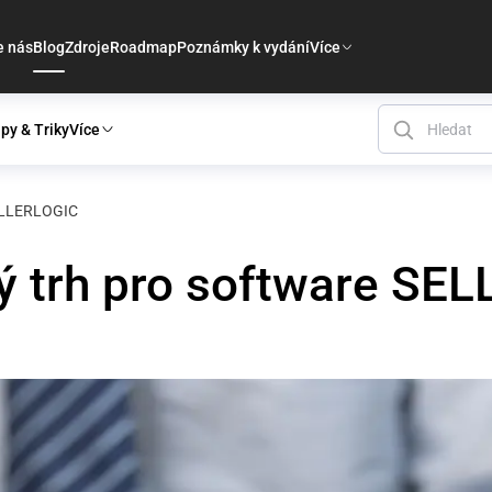
e nás
Blog
Zdroje
Roadmap
Poznámky k vydání
Více
ipy & Triky
Více
SELLERLOGIC
ý trh pro software SE