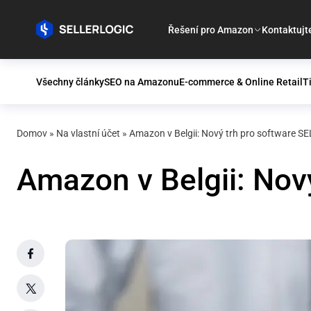
Řešení pro Amazon
Kontaktujt
Všechny články
SEO na Amazonu
E-commerce & Online Retail
T
Domov
»
Na vlastní účet
»
Amazon v Belgii: Nový trh pro software 
Amazon v Belgii: Nov