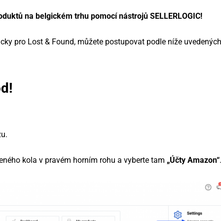
roduktů na belgickém trhu pomocí nástrojů SELLERLOGIC!
icky pro Lost & Found, můžete postupovat podle níže uvedených
od!
zu.
beného kola v pravém horním rohu a vyberte tam
„Účty Amazon“