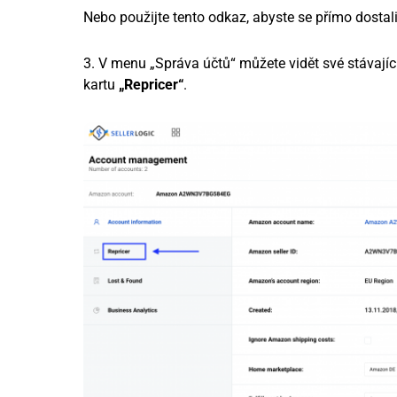
Nebo použijte tento odkaz, abyste se přímo dostal
3. V menu „Správa účtů“ můžete vidět své stávající
kartu
„Repricer“
.