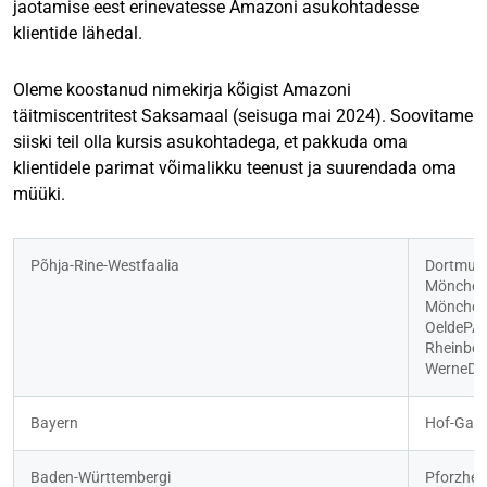
jaotamise eest erinevatesse Amazoni asukohtadesse
klientide lähedal.
Oleme koostanud nimekirja kõigist Amazoni
täitmiscentritest Saksamaal (seisuga mai 2024). Soovitame
siiski teil olla kursis asukohtadega, et pakkuda oma
klientidele parimat võimalikku teenust ja suurendada oma
müüki.
Põhja-Rine-Westfaalia
Dortmun
Mönchen
Mönchen
OeldePA
Rheinbe
WerneDT
Bayern
Hof-Gatt
Baden-Württembergi
Pforzhe