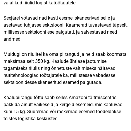
vajalikud riiulid logistikatöötajatele.
Seejärel võtavad nad kasti eseme, skaneerivad selle ja
asetavad tühjasse sektsiooni. Kaamerad tuvastavad täpselt,
millisesse sektsiooni ese paigutati, ja salvestavad need
andmed.
Muidugi on riiulitel ka oma piirangud ja neid saab koormata
maksimaalselt 350 kg. Kaalude ühtlase jaotumise
tagamiseks riiulis ning õnnetuste vältimiseks näitavad
nutitehnoloogiad töötajatele ka, millistesse vabadesse
sektsioonidesse skaneeritud esemed paigutada.
Kaalupiirangu tõttu saab selles Amazoni täitmiscentris
pakkida ainult väikeseid ja kergeid esemeid, mis kaaluvad
kuni 15 kg. Suuremad või raskemad esemed töödeldakse
teistes logistika keskustes.