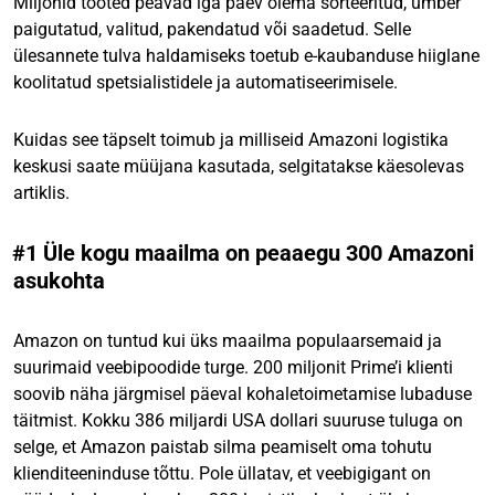
Miljonid tooted peavad iga päev olema sorteeritud, ümber
paigutatud, valitud, pakendatud või saadetud. Selle
ülesannete tulva haldamiseks toetub e-kaubanduse hiiglane
koolitatud spetsialistidele ja automatiseerimisele.
Kuidas see täpselt toimub ja milliseid Amazoni logistika
keskusi saate müüjana kasutada, selgitatakse käesolevas
artiklis.
#1 Üle kogu maailma on peaaegu 300 Amazoni
asukohta
Amazon on tuntud kui üks maailma populaarsemaid ja
suurimaid veebipoodide turge. 200 miljonit Prime’i klienti
soovib näha järgmisel päeval kohaletoimetamise lubaduse
täitmist. Kokku 386 miljardi USA dollari suuruse tuluga on
selge, et Amazon paistab silma peamiselt oma tohutu
klienditeeninduse tõttu. Pole üllatav, et veebigigant on