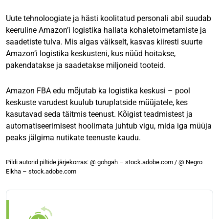
Uute tehnoloogiate ja hästi koolitatud personali abil suudab
keeruline Amazon’i logistika hallata kohaletoimetamiste ja
saadetiste tulva. Mis algas väikselt, kasvas kiiresti suurte
Amazon’i logistika keskusteni, kus nüüd hoitakse,
pakendatakse ja saadetakse miljoneid tooteid.
Amazon FBA edu mõjutab ka logistika keskusi – pool
keskuste varudest kuulub turuplatside müüjatele, kes
kasutavad seda täitmis teenust. Kõigist teadmistest ja
automatiseerimisest hoolimata juhtub vigu, mida iga müüja
peaks jälgima nutikate teenuste kaudu.
Pildi autorid piltide järjekorras: @ gohgah – stock.adobe.com / @ Negro
Elkha – stock.adobe.com