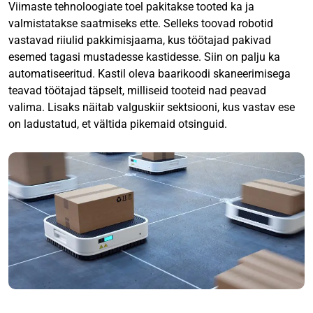
Viimaste tehnoloogiate toel pakitakse tooted ka ja
valmistatakse saatmiseks ette. Selleks toovad robotid
vastavad riiulid pakkimisjaama, kus töötajad pakivad
esemed tagasi mustadesse kastidesse. Siin on palju ka
automatiseeritud. Kastil oleva baarikoodi skaneerimisega
teavad töötajad täpselt, milliseid tooteid nad peavad
valima. Lisaks näitab valguskiir sektsiooni, kus vastav ese
on ladustatud, et vältida pikemaid otsinguid.