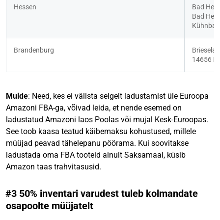
Hessen
Bad Hers
Bad Hers
Kühnbac
Brandenburg
Brieselan
14656 Br
Muide
: Need, kes ei välista selgelt ladustamist üle Euroopa
Amazoni FBA-ga, võivad leida, et nende esemed on
ladustatud Amazoni laos Poolas või mujal Kesk-Euroopas.
See toob kaasa teatud käibemaksu kohustused, millele
müüjad peavad tähelepanu pöörama. Kui soovitakse
ladustada oma FBA tooteid ainult Saksamaal, küsib
Amazon taas trahvitasusid.
#3 50% inventari varudest tuleb kolmandate
osapoolte müüjatelt