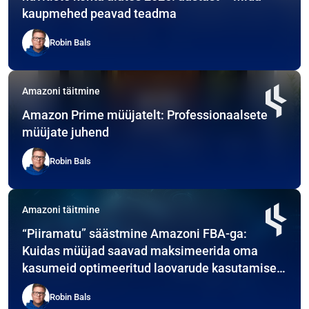
kaupmehed peavad teadma
Robin Bals
Amazoni täitmine
Amazon Prime müüjatelt: Professionaalsete
müüjate juhend
Robin Bals
Amazoni täitmine
“Piiramatu” säästmine Amazoni FBA-ga:
Kuidas müüjad saavad maksimeerida oma
kasumeid optimeeritud laovarude kasutamise
kaudu
Robin Bals