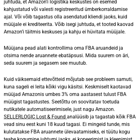
juhtuda, et Amazon’i logistika keskustes on esemed
kahjustatud või valesti registreeritud ümberkorraldamise
ajal. Või võib tagastus olla asendatud kliendi jaoks, kuid
müüjale ei krediteerita. Võib isegi juhtuda, et tooted kaovad
Amazon’i täitmis keskuses ja kahju ei hüvitata müüjale.
Müüjana pead alati kontrollima oma FBA aruandeid ja
otsima nende aruannete ebatäpsusi. Mida suurem on äri,
seda suurem ja segasem see muutub.
Kuid väiksemaid ettevõtteid mõjutab see probleem samuti,
kuna sageli ei leita kõiki vigu käsitsi. Keskmiselt kaotavad
müüjad Amazonis umbes 3% oma aastasest tulust FBA
müügist tagastustes. Seetõttu on soovitatav toetuda
nutikatele automatiseerimisele, just nagu Amazon.
SELLERLOGIC Lost & Found
analüüsib ja tagastab kõik FBA
vead sinu eest kuni 18 kuud tagasi. Ei mingeid tunde, mis
kulutatakse FBA aruannete ülevaatamiseks, ei tüütu kogu
teabe kogumine juhtumi jaoks, ei kopeerimist ja kleepimist