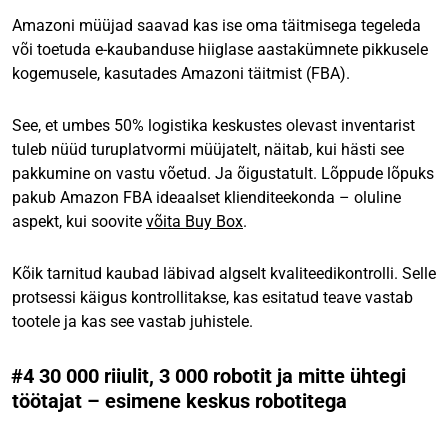
Amazoni müüjad saavad kas ise oma täitmisega tegeleda
või toetuda e-kaubanduse hiiglase aastakümnete pikkusele
kogemusele, kasutades Amazoni täitmist (FBA).
See, et umbes 50% logistika keskustes olevast inventarist
tuleb nüüd turuplatvormi müüjatelt, näitab, kui hästi see
pakkumine on vastu võetud. Ja õigustatult. Lõppude lõpuks
pakub Amazon FBA ideaalset klienditeekonda – oluline
aspekt, kui soovite
võita Buy Box
.
Kõik tarnitud kaubad läbivad algselt kvaliteedikontrolli. Selle
protsessi käigus kontrollitakse, kas esitatud teave vastab
tootele ja kas see vastab juhistele.
#4 30 000 riiulit, 3 000 robotit ja mitte ühtegi
töötajat – esimene keskus robotitega