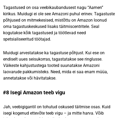
Tagastused on osa veebikaubandusest nagu “Aamen”
kirikus. Muidugi ei ole see Amazoni puhul erinev. Tagastuste
põhjused on mitmekesised, mistõttu on Amazon loonud
oma tagastuskeskused lisaks täitmiscentritele. Seal
kogutakse kõik tagastused ja töötlevad need
spetsialiseeritud töötajad.
Muidugi arvestatakse ka tagastuse põhjust. Kui ese on
endiselt uues seisukorras, tagastatakse see ringlusse.
Väikeste kahjustustega tooted suunatakse Amazoni
laovarude pakkumisteks. Need, mida ei saa enam müüa,
annetatakse või hävitatakse.
#8 Isegi Amazon teeb vigu
Jah, veebigigantil on tohutud oskused täitmise osas. Kuid
isegi kogenud ettevõte teeb vigu – ja mitte harva. Võib