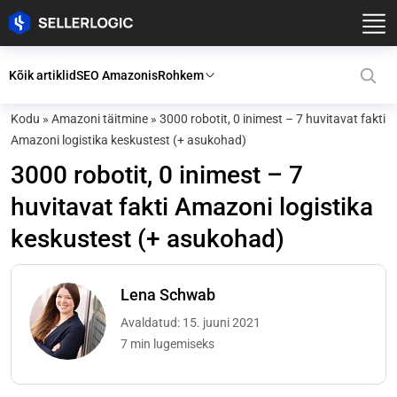
Kõik artiklid
SEO Amazonis
Rohkem
Kodu
»
Amazoni täitmine
»
3000 robotit, 0 inimest – 7 huvitavat fakti
Amazoni logistika keskustest (+ asukohad)
3000 robotit, 0 inimest – 7
huvitavat fakti Amazoni logistika
keskustest (+ asukohad)
Lena Schwab
Avaldatud: 15. juuni 2021
7 min lugemiseks