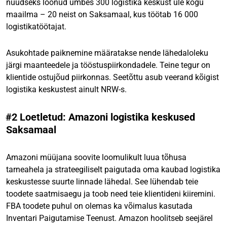
nüüdseks loonud umbes 300 logistika keskust üle kogu
maailma – 20 neist on Saksamaal, kus töötab 16 000
logistikatöötajat.
Asukohtade paiknemine määratakse nende lähedaloleku
järgi maanteedele ja tööstuspiirkondadele. Teine tegur on
klientide ostujõud piirkonnas. Seetõttu asub veerand kõigist
logistika keskustest ainult NRW-s.
#2 Loetletud: Amazoni logistika keskused
Saksamaal
Amazoni müüjana soovite loomulikult luua tõhusa
tarneahela ja strateegiliselt paigutada oma kaubad logistika
keskustesse suurte linnade lähedal. See lühendab teie
toodete saatmisaegu ja toob need teie klientideni kiiremini.
FBA toodete puhul on olemas ka võimalus kasutada
Inventari Paigutamise Teenust. Amazon hoolitseb seejärel