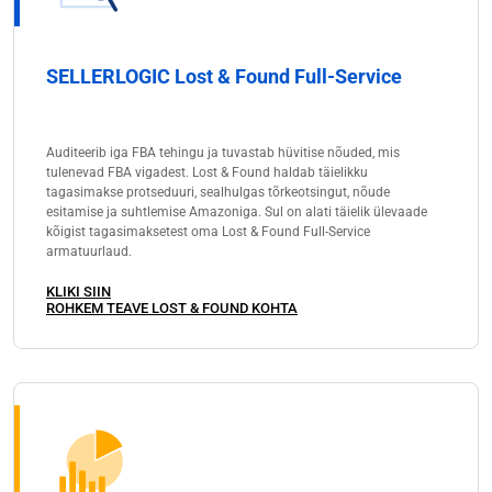
SELLERLOGIC Lost & Found Full-Service
Auditeerib iga FBA tehingu ja tuvastab hüvitise nõuded, mis
tulenevad FBA vigadest. Lost & Found haldab täielikku
tagasimakse protseduuri, sealhulgas tõrkeotsingut, nõude
esitamise ja suhtlemise Amazoniga. Sul on alati täielik ülevaade
kõigist tagasimaksetest oma Lost & Found Full-Service
armatuurlaud.
KLIKI SIIN
ROHKEM TEAVE LOST & FOUND KOHTA