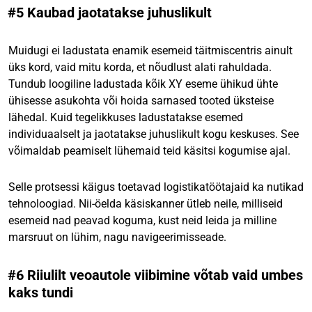
#5 Kaubad jaotatakse juhuslikult
Muidugi ei ladustata enamik esemeid täitmiscentris ainult
üks kord, vaid mitu korda, et nõudlust alati rahuldada.
Tundub loogiline ladustada kõik XY eseme ühikud ühte
ühisesse asukohta või hoida sarnased tooted üksteise
lähedal. Kuid tegelikkuses ladustatakse esemed
individuaalselt ja jaotatakse juhuslikult kogu keskuses. See
võimaldab peamiselt lühemaid teid käsitsi kogumise ajal.
Selle protsessi käigus toetavad logistikatöötajaid ka nutikad
tehnoloogiad. Nii-öelda käsiskanner ütleb neile, milliseid
esemeid nad peavad koguma, kust neid leida ja milline
marsruut on lühim, nagu navigeerimisseade.
#6 Riiulilt veoautole viibimine võtab vaid umbes
kaks tundi