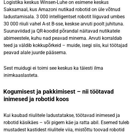
Logistika keskus Winsen-Luhe on esimene keskus
Saksamaal, kus Amazoni nutikad robotid on üle võtnud
ladustamisala. 3 000 intelligentset robotit liiguvad umbes
30 000 riiuli vahel A-st B-sse, keskse arvuti poolt juhituna.
Suunaviidad ja QR-koodid põrandal näitavad nutikatele
abimeestele, kuhu nad peavad minema. Arvuti korraldab
teed ja väldib kokkupõrkeid – muide, isegi siis, kui töötajad
peavad alale juurde pääsema.
Sest muidugi ei toimi see keskus ka täiesti ilma
inimkaaslasteta.
Kogumisest ja pakkimisest – nii töötavad
inimesed ja robotid koos
Kui kaubad riiulitele ladustatakse, töötavad inimesed ja
robotid käsikäes – või pigem käe ja ratta abil. Esemed tuleb
mustadest kastidest riiulitele viia, mistõttu toovad robotid