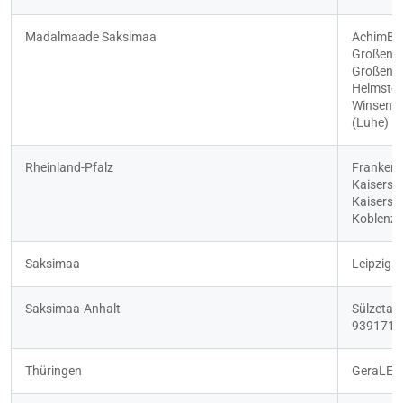
Madalmaade Saksimaa
AchimBR
Großenkn
Großenk
Helmsted
WinsenH
(Luhe)
Rheinland-Pfalz
Franken
Kaisersl
Kaisersl
Koblenz
Saksimaa
LeipzigL
Saksimaa-Anhalt
Sülzetal 
939171 S
Thüringen
GeraLEJ5