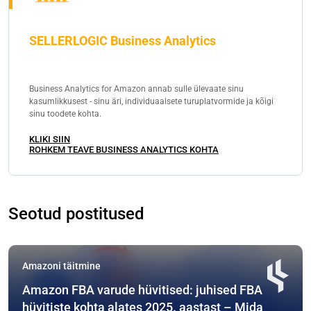
SELLERLOGIC Business Analytics
Business Analytics for Amazon annab sulle ülevaate sinu
kasumlikkusest - sinu äri, individuaalsete turuplatvormide ja kõigi
sinu toodete kohta.
KLIKI SIIN
ROHKEM TEAVE BUSINESS ANALYTICS KOHTA
Seotud postitused
Amazoni täitmine
Amazon FBA varude hüvitised: juhised FBA
hüvitiste kohta alates 2025. aastast – Mida