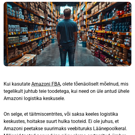
Kui kasutate
Amazoni FBA
, olete tõenäoliselt mõelnud, mis
tegelikult juhtub teie toodetega, kui need on üle antud ühele
Amazoni logistika keskusele.
On selge, et täitmiscentrites, või saksa keeles logistika
keskustes, hoitakse suurt hulka tooteid. Ei ole juhus, et
Amazoni peetakse suurimaks veebituruks Läänepoolkeral.