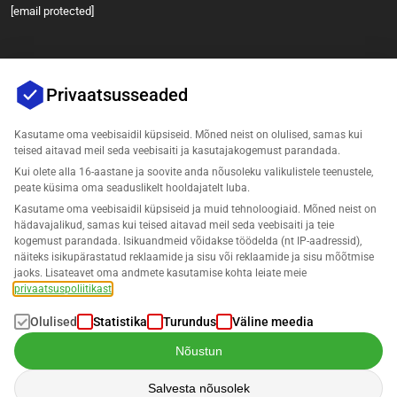
[email protected]
Privaatsusseaded
Kasutame oma veebisaidil küpsiseid. Mõned neist on olulised, samas kui
teised aitavad meil seda veebisaiti ja kasutajakogemust parandada.
Kui olete alla 16-aastane ja soovite anda nõusoleku valikulistele teenustele,
Ettevõte
peate küsima oma seaduslikelt hooldajatelt luba.
Kasutame oma veebisaidil küpsiseid ja muid tehnoloogiaid. Mõned neist on
Tugi
hädavajalikud, samas kui teised aitavad meil seda veebisaiti ja teie
kogemust parandada. Isikuandmeid võidakse töödelda (nt IP-aadressid),
näiteks isikupärastatud reklaamide ja sisu või reklaamide ja sisu mõõtmise
Lahendused Amazonile
jaoks. Lisateavet oma andmete kasutamise kohta leiate meie
privaatsuspoliitikast
.
Eesti
Olulised
Statistika
Turundus
Väline meedia
Nõustun
Salvesta nõusolek
Andmeid töödeldakse vastavalt meie
privaatsuspoliitikale
.