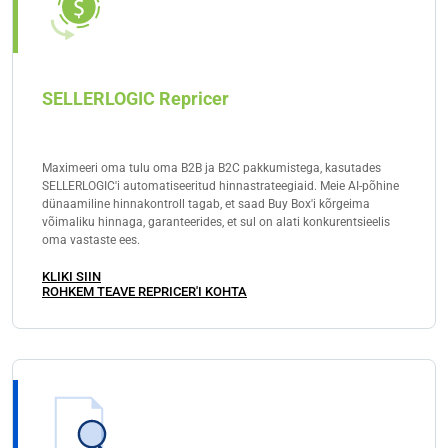
SELLERLOGIC Repricer
Maximeeri oma tulu oma B2B ja B2C pakkumistega, kasutades
SELLERLOGIC'i automatiseeritud hinnastrateegiaid. Meie AI-põhine
dünaamiline hinnakontroll tagab, et saad Buy Box'i kõrgeima
võimaliku hinnaga, garanteerides, et sul on alati konkurentsieelis
oma vastaste ees.
KLIKI SIIN
ROHKEM TEAVE REPRICER'I KOHTA