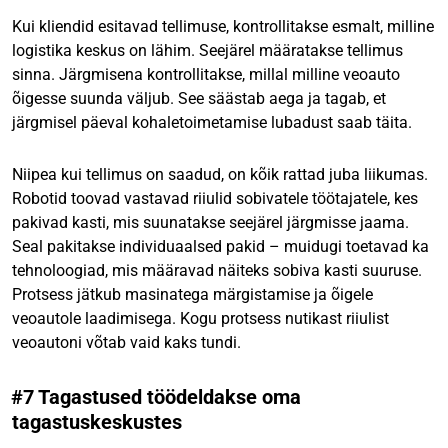
Kui kliendid esitavad tellimuse, kontrollitakse esmalt, milline
logistika keskus on lähim. Seejärel määratakse tellimus
sinna. Järgmisena kontrollitakse, millal milline veoauto
õigesse suunda väljub. See säästab aega ja tagab, et
järgmisel päeval kohaletoimetamise lubadust saab täita.
Niipea kui tellimus on saadud, on kõik rattad juba liikumas.
Robotid toovad vastavad riiulid sobivatele töötajatele, kes
pakivad kasti, mis suunatakse seejärel järgmisse jaama.
Seal pakitakse individuaalsed pakid – muidugi toetavad ka
tehnoloogiad, mis määravad näiteks sobiva kasti suuruse.
Protsess jätkub masinatega märgistamise ja õigele
veoautole laadimisega. Kogu protsess nutikast riiulist
veoautoni võtab vaid kaks tundi.
#7 Tagastused töödeldakse oma
tagastuskeskustes