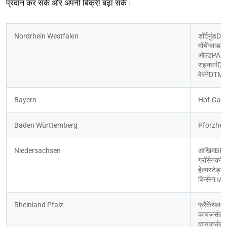
प्रदान कर सकें और अपनी बिक्री बढ़ा सकें।
Nordrhein Westfalen
डॉर्टमुंड
मोंचेंग्ल
ओल्डPAD
राइनबर्ग
वेरनेDTM
Bayern
Hof-Gatt
Baden Württemberg
Pforzheim
Niedersachsen 
आखिमBRE4
ग्रॉसेनक्न
हेल्मस्टेड
विन्सेनHAM2
Rheinland Pfalz
फ्रैंकेंथ
कायज़र्सल
कायज़र्सलाउ