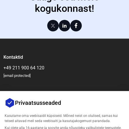
kogukonnast!
Kontaktid
+49 211 900 64 120
[email protected]
Privaatsusseaded
Kasutame oma veebisaidil küpsiseid. Mõned neist on olulised, samas kui
teised aitavad meil seda veebisaiti ja kasutajakogemust parandada.
Kui olete alla 16-aastane ja soovite anda nõusoleku valikulistele teenustele,