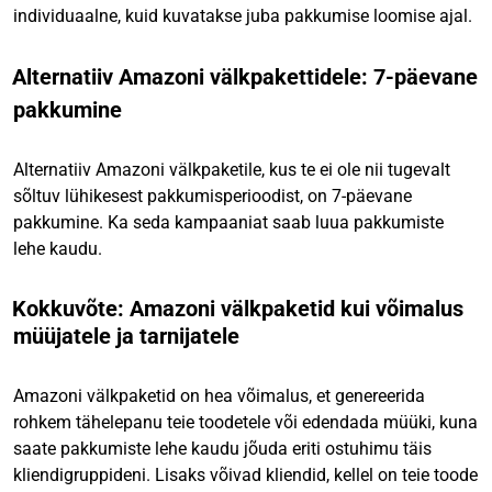
individuaalne, kuid kuvatakse juba pakkumise loomise ajal.
Alternatiiv Amazoni välkpakettidele: 7-päevane
pakkumine
Alternatiiv Amazoni välkpaketile, kus te ei ole nii tugevalt
sõltuv lühikesest pakkumisperioodist, on 7-päevane
pakkumine. Ka seda kampaaniat saab luua pakkumiste
lehe kaudu.
Kokkuvõte: Amazoni välkpaketid kui võimalus
müüjatele ja tarnijatele
Amazoni välkpaketid on hea võimalus, et genereerida
rohkem tähelepanu teie toodetele või edendada müüki, kuna
saate pakkumiste lehe kaudu jõuda eriti ostuhimu täis
kliendigruppideni. Lisaks võivad kliendid, kellel on teie toode