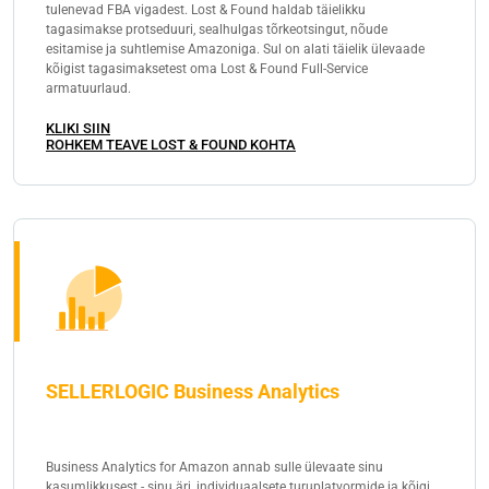
tulenevad FBA vigadest. Lost & Found haldab täielikku
tagasimakse protseduuri, sealhulgas tõrkeotsingut, nõude
esitamise ja suhtlemise Amazoniga. Sul on alati täielik ülevaade
kõigist tagasimaksetest oma Lost & Found Full-Service
armatuurlaud.
KLIKI SIIN
ROHKEM TEAVE LOST & FOUND KOHTA
SELLERLOGIC Business Analytics
Business Analytics for Amazon annab sulle ülevaate sinu
kasumlikkusest - sinu äri, individuaalsete turuplatvormide ja kõigi