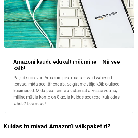
Amazoni kaudu edukalt müümine – Nii see
käib!
Paljud soovivad Amazoni peal müüa – vaid vähesed
teavad, mida see tähendab. Selgitame välja kõik olulised
küsimused: Mida pean enne alustamist arvesse võtma,
milline müüja konto on õige, ja kuidas see tegelikult edasi
läheb? Loe nüüd!
Kuidas toimivad Amazon'i välkpaketid?