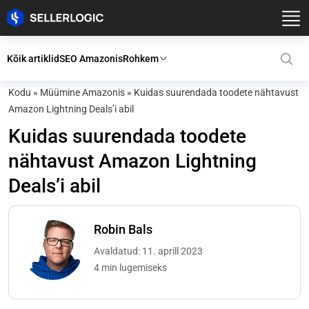
Kõik artiklid
SEO Amazonis
Rohkem
Kodu
»
Müümine Amazonis
»
Kuidas suurendada toodete nähtavust
Amazon Lightning Deals’i abil
Kuidas suurendada toodete
nähtavust Amazon Lightning
Deals’i abil
Robin Bals
Avaldatud: 11. aprill 2023
4 min lugemiseks