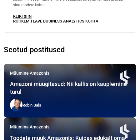
sinu toodete kohta.
KLIKI SIIN
ROHKEM TEAVE BUSINESS ANALYTICS KOHTA
Seotud postitused
Müümine Amazonis
Amazoni müügitasud: Nii kallis on kauplemine
turul
Robin Bals
Müümine Amazonis
Toodete müük Amazonis: Kuidas edukalt oma