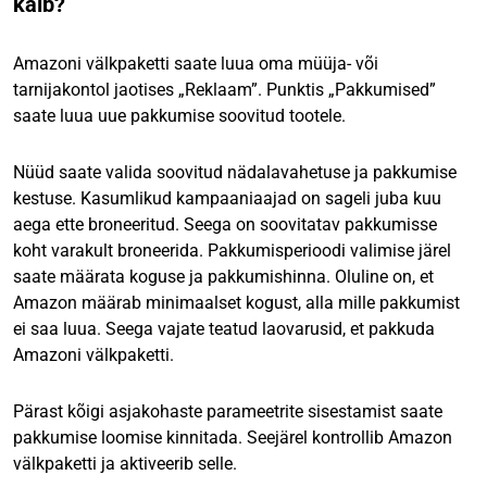
käib?
Amazoni välkpaketti saate luua oma müüja- või
tarnijakontol jaotises „Reklaam”. Punktis „Pakkumised”
saate luua uue pakkumise soovitud tootele.
Nüüd saate valida soovitud nädalavahetuse ja pakkumise
kestuse. Kasumlikud kampaaniaajad on sageli juba kuu
aega ette broneeritud. Seega on soovitatav pakkumisse
koht varakult broneerida. Pakkumisperioodi valimise järel
saate määrata koguse ja pakkumishinna. Oluline on, et
Amazon määrab minimaalset kogust, alla mille pakkumist
ei saa luua. Seega vajate teatud laovarusid, et pakkuda
Amazoni välkpaketti.
Pärast kõigi asjakohaste parameetrite sisestamist saate
pakkumise loomise kinnitada. Seejärel kontrollib Amazon
välkpaketti ja aktiveerib selle.