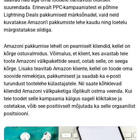
suurendada. Erinevalt PPC-kampaaniatest ei põhine
Lightning Deals pakkumised märksõnadel, vaid neid
kuvatakse Amazon’i pakkumiste lehe kaudu ning loetelu
märgistatakse sildiga.
Amazoni pakkumise lehelt on peamiselt kliendid, kellel on
kõrge ostuvalmidus. Võimalus, et klient, kes avastab teie
toote Amazoni välkpakettide seast, ostab selle, on seega
kõrge. Lisaks teavitab Amazon kliente, kellel on toode oma
soovide nimekirjas, pakkumisest ja saadab ka e-posti
turundust tootelehe külastajatele. Nii saate kõhklevad
kliendid Amazoni välkpaketiga lõplikult ostma veenda. Kui
teie toodet selle kampaania käigus sageli klikitakse ja
ostetakse, võib see positiivselt mõjutada ka selle orgaanilist
positsiooni.