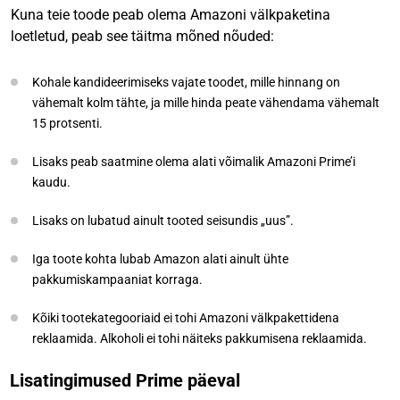
Kuna teie toode peab olema Amazoni välkpaketina
loetletud, peab see täitma mõned nõuded:
Kohale kandideerimiseks vajate toodet, mille hinnang on
vähemalt kolm tähte, ja mille hinda peate vähendama vähemalt
15 protsenti.
Lisaks peab saatmine olema alati võimalik Amazoni Prime’i
kaudu.
Lisaks on lubatud ainult tooted seisundis „uus”.
Iga toote kohta lubab Amazon alati ainult ühte
pakkumiskampaaniat korraga.
Kõiki tootekategooriaid ei tohi Amazoni välkpakettidena
reklaamida. Alkoholi ei tohi näiteks pakkumisena reklaamida.
Lisatingimused Prime päeval