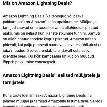
Mis on Amazon Lightning Deals?
Amazon Lightning Deals (ka tehingud või päeva
pakkumised) on Amazon’i säästupakkumine. Müüjad ja
tarnijad saavad oma toodetele anda allahindlusi piiratud
ajaks, mis on neljast kuni kaheteistkümne tunnini. Samuti
on allahinnatud toodete kogus piiratud. Amazon näitab
pidevalt, kui palju protsenti saadaval olevatest ühikutest on
juba müüdud. See suurendab täiendavalt ostu soovi
klientide seas. Kui kõik kampaania ühikud on müüdud,
lõppeb pakkumine enneaegselt.
Amazon Lightning Deals’i eelised müüjatele ja
tarnijatele
Kuna toote loetlemiseks Amazon Lightning Deals’ina
peavad müüjad ja tarnijad Amazonile tasuma tasu. Sellega
saavad nad aga oma toodete nähtavust oluliselt