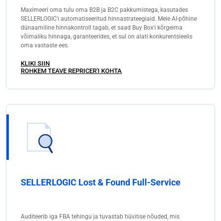
Maximeeri oma tulu oma B2B ja B2C pakkumistega, kasutades
SELLERLOGIC'i automatiseeritud hinnastrateegiaid. Meie AI-põhine
dünaamiline hinnakontroll tagab, et saad Buy Box'i kõrgeima
võimaliku hinnaga, garanteerides, et sul on alati konkurentsieelis
oma vastaste ees.
KLIKI SIIN
ROHKEM TEAVE REPRICER'I KOHTA
SELLERLOGIC Lost & Found Full-Service
Auditeerib iga FBA tehingu ja tuvastab hüvitise nõuded, mis