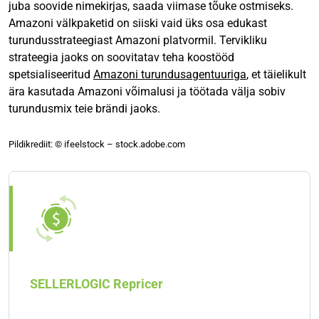
juba soovide nimekirjas, saada viimase tõuke ostmiseks.
Amazoni välkpaketid on siiski vaid üks osa edukast
turundusstrateegiast Amazoni platvormil. Tervikliku
strateegia jaoks on soovitatav teha koostööd
spetsialiseeritud
Amazoni turundusagentuuriga
, et täielikult
ära kasutada Amazoni võimalusi ja töötada välja sobiv
turundusmix teie brändi jaoks.
Pildikrediit: ©️ ifeelstock – stock.adobe.com
SELLERLOGIC Repricer