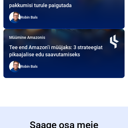
pakkumisi turule paigutada
Robin Bals
Müümine Amazonis
Tee end Amazon’i müüjaks: 3 strateegiat
pikaajalise edu saavutamiseks
Robin Bals
Saage osa meie