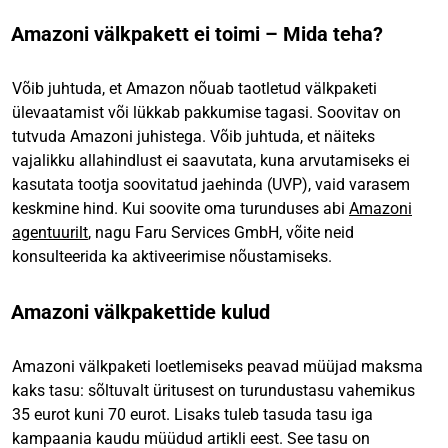
Amazoni välkpakett ei toimi – Mida teha?
Võib juhtuda, et Amazon nõuab taotletud välkpaketi
ülevaatamist või lükkab pakkumise tagasi. Soovitav on
tutvuda Amazoni juhistega. Võib juhtuda, et näiteks
vajalikku allahindlust ei saavutata, kuna arvutamiseks ei
kasutata tootja soovitatud jaehinda (UVP), vaid varasem
keskmine hind. Kui soovite oma turunduses abi
Amazoni
agentuurilt
, nagu Faru Services GmbH, võite neid
konsulteerida ka aktiveerimise nõustamiseks.
Amazoni välkpakettide kulud
Amazoni välkpaketi loetlemiseks peavad müüjad maksma
kaks tasu: sõltuvalt üritusest on turundustasu vahemikus
35 eurot kuni 70 eurot. Lisaks tuleb tasuda tasu iga
kampaania kaudu müüdud artikli eest. See tasu on