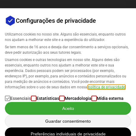
Configurações de privacidade
Utilizamos cookies no nosso site. Alguns são essenciais, enquanto outros
nos ajudam a melhorar este site e a experiência do utilizador.
Se tem menos de 16 anos e deseja dar consentimento a serviços opcionais,
Empresa
deve pedir autorização aos seus tutores legais.
Usamos cookies e outras tecnologias em nosso site. Alguns deles são
Suporte
essenciais, enquanto outros nos ajudam a melhorar este site e sua
experiência. Dados pessoais podem ser processados (por exemplo,
endereços IP), por exemplo, para anúncios e conteúdos personalizados ou
Soluções para Amazon
para medição de anúncios e conteúdos. Você pode encontrar mais
informações sobre o uso de seus dados em nossa
política de privacidade
.
Português
Essenciais
Estatísticas
Mercadologia
Mídia externa
Aceito
Guardar consentimento
Os dados são processados de acordo com a nossa
Política de Privacidade
.
Preferências individuais de privacidade