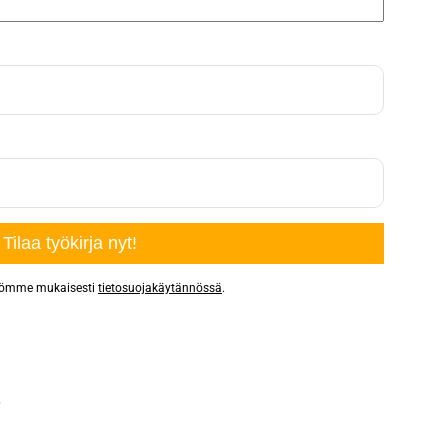
äntömme mukaisesti
tietosuojakäytännössä
.