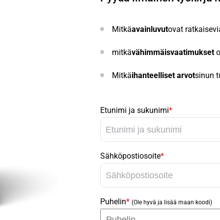
Mitkä
avainluvut
ovat ratkaisev
mitkä
vähimmäisvaatimukset
o
Mitkä
ihanteelliset arvot
sinun tu
Etunimi ja sukunimi
*
Sähköpostiosoite
*
Puhelin
*
(Ole hyvä ja lisää maan koodi)