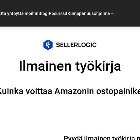
Ota yhteyttä meihin
Blogi
Resurssit
Kumppanuusohjelma
Ilmainen työkirja
Kuinka voittaa Amazonin ostopainike
Pyydä ilmainen työkirja n