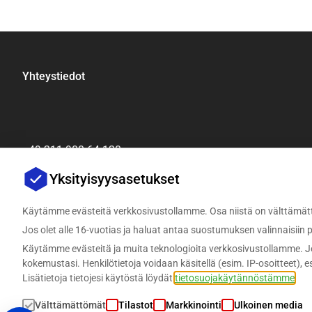
Yhteystiedot
+49 211 900 64 120
[email protected]
Yksityisyysasetukset
Käytämme evästeitä verkkosivustollamme. Osa niistä on välttämätt
Jos olet alle 16-vuotias ja haluat antaa suostumuksen valinnaisiin pal
Käytämme evästeitä ja muita teknologioita verkkosivustollamme. Jo
kokemustasi. Henkilötietoja voidaan käsitellä (esim. IP-osoitteet), e
Lisätietoja tietojesi käytöstä löydät
tietosuojakäytännöstämme
.
Välttämättömät
Tilastot
Markkinointi
Ulkoinen media