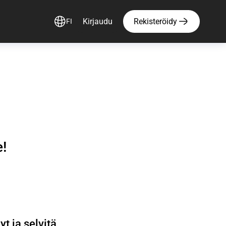
Kirjaudu
Rekisteröidy
FI
!
yt ja selvitä…