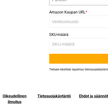
Amazon Kaupan URL
*
SKU-määrä
Tietojen käsittely tapahtuu tietosuojakäyt
Oikeudellinen
Tietosuojakäytäntö
Ehdot ja säännöt
ilmoitus