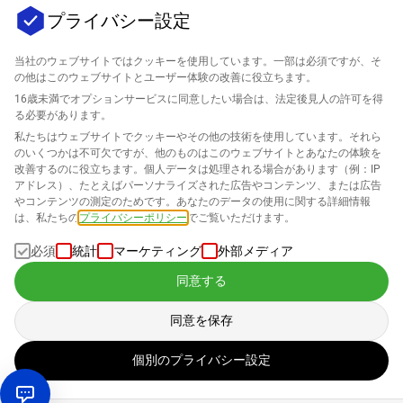
プライバシー設定
当社のウェブサイトではクッキーを使用しています。一部は必須ですが、そ
の他はこのウェブサイトとユーザー体験の改善に役立ちます。
16歳未満でオプションサービスに同意したい場合は、法定後見人の許可を得
会社
る必要があります。
私たちはウェブサイトでクッキーやその他の技術を使用しています。それら
のいくつかは不可欠ですが、他のものはこのウェブサイトとあなたの体験を
サポート
改善するのに役立ちます。個人データは処理される場合があります（例：IP
アドレス）、たとえばパーソナライズされた広告やコンテンツ、または広告
Amazonのためのソリューション
やコンテンツの測定のためです。あなたのデータの使用に関する詳細情報
は、私たちの
プライバシーポリシー
でご覧いただけます。
日本語
必須
統計
マーケティング
外部メディア
同意する
同意を保存
データは私たちの
プライバシーポリシー
に従って処理されます
個別のプライバシー設定
著作権 © 2026 SELLERLOGIC。無断転載を禁じます。