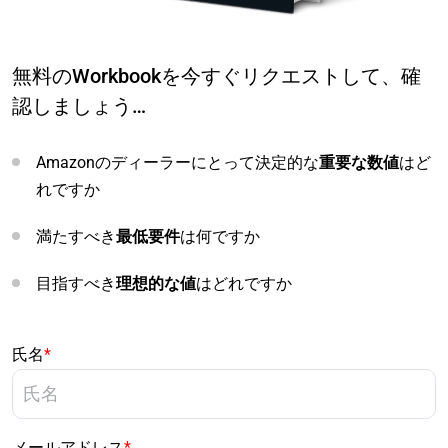
無料のWorkbookを今すぐリクエストして、確
認しましょう…
Amazonのディーラーにとって決定的な
重要な数値
はど
れですか
満たすべき
最低要件
は何ですか
目指すべき
理想的な値
はどれですか
氏名
*
メールアドレス
*