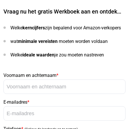
Vraag nu het gratis Werkboek aan en ontdek…
Welke
kerncijfers
zijn bepalend voor Amazon-verkopers
wat
minimale vereisten
moeten worden voldaan
Welke
ideale waarden
je zou moeten nastreven
Voornaam en achternaam
*
E-mailadres
*
Telefoon
*