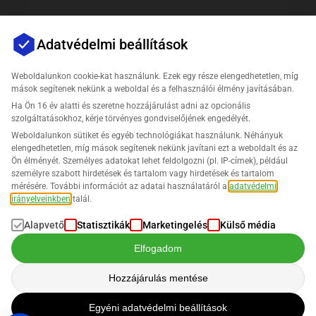
Adatvédelmi beállítások
Weboldalunkon cookie-kat használunk. Ezek egy része elengedhetetlen, míg
mások segítenek nekünk a weboldal és a felhasználói élmény javításában.
Ha Ön 16 év alatti és szeretne hozzájárulást adni az opcionális
Vállalat
szolgáltatásokhoz, kérje törvényes gondviselőjének engedélyét.
Weboldalunkon sütiket és egyéb technológiákat használunk. Néhányuk
Támogatás
elengedhetetlen, míg mások segítenek nekünk javítani ezt a weboldalt és az
Ön élményét. Személyes adatokat lehet feldolgozni (pl. IP-címek), például
személyre szabott hirdetések és tartalom vagy hirdetések és tartalom
Megoldások az Amazon számára
mérésére. További információt az adatai használatáról a
adatvédelmi
irányelveinkben
talál.
Magyar
Alapvető
Statisztikák
Marketingelés
Külső média
Elfogadom
Hozzájárulás mentése
Az adatok feldolgozása a
Adatvédelmi Szabályzatunk
szerint történik.
Egyéni adatvédelmi beállítások