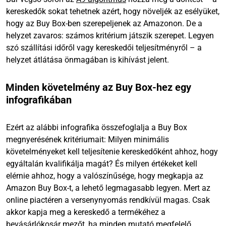
kereskedők sokat tehetnek azért, hogy növeljék az esélyüket,
hogy az Buy Box-ben szerepeljenek az Amazonon. De a
helyzet zavaros: számos kritérium játszik szerepet. Legyen
szó szállítási időről vagy kereskedői teljesítményről – a
helyzet átlátása önmagában is kihívást jelent.
Minden követelmény az Buy Box-hez egy
infografikában
Ezért az alábbi infografika összefoglalja a Buy Box
megnyerésének kritériumait: Milyen minimális
követelményeket kell teljesítenie kereskedőként ahhoz, hogy
egyáltalán kvalifikálja magát? És milyen értékeket kell
elérnie ahhoz, hogy a valószínűsége, hogy megkapja az
Amazon Buy Box-t, a lehető legmagasabb legyen. Mert az
online piactéren a versenynyomás rendkívül magas. Csak
akkor kapja meg a kereskedő a termékéhez a
bevásárlókosár mezőt, ha minden mutató megfelelő.