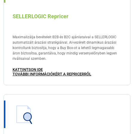
SELLERLOGIC Repricer
Maximalizálja bevételeit B2B és B2C ajánlataival a SELLERLOGIC
automatizált árazási stratégiáival. AI-vezérelt dinamikus árazási
kontrollunk biztosítja, hogy a Buy Box-ot a lehető legmagasabb
áron biztosítsa, garantálva, hogy mindig versenyelőnyben legyen
riválisaival szemben.
KATTINTSON IDE
TOVÁBBI INFORMÁCIÓKÉRT A REPRICERRŐL