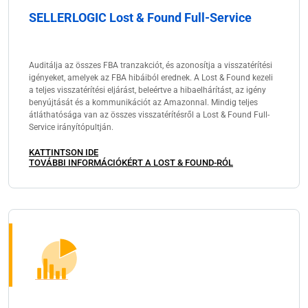
SELLERLOGIC Lost & Found Full-Service
Auditálja az összes FBA tranzakciót, és azonosítja a visszatérítési
igényeket, amelyek az FBA hibáiból erednek. A Lost & Found kezeli
a teljes visszatérítési eljárást, beleértve a hibaelhárítást, az igény
benyújtását és a kommunikációt az Amazonnal. Mindig teljes
átláthatósága van az összes visszatérítésről a Lost & Found Full-
Service irányítópultján.
KATTINTSON IDE
TOVÁBBI INFORMÁCIÓKÉRT A LOST & FOUND-RÓL