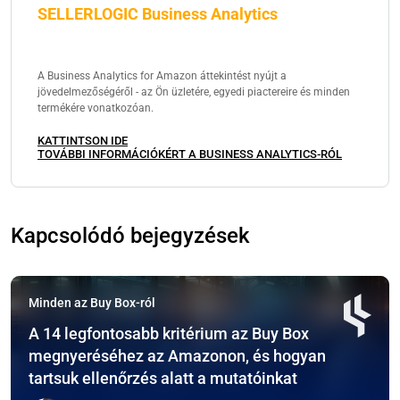
SELLERLOGIC Business Analytics
A Business Analytics for Amazon áttekintést nyújt a
jövedelmezőségéről - az Ön üzletére, egyedi piactereire és minden
termékére vonatkozóan.
KATTINTSON IDE
TOVÁBBI INFORMÁCIÓKÉRT A BUSINESS ANALYTICS-RÓL
Kapcsolódó bejegyzések
Minden az Buy Box-ról
A 14 legfontosabb kritérium az Buy Box
megnyeréséhez az Amazonon, és hogyan
tartsuk ellenőrzés alatt a mutatóinkat