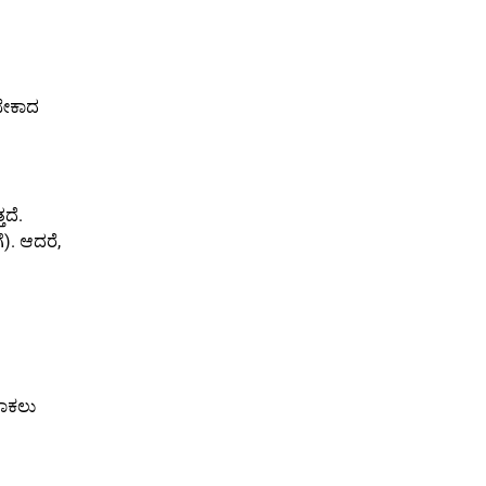
ಬೇಕಾದ
ದೆ.
). ಆದರೆ,
ಹಾಕಲು