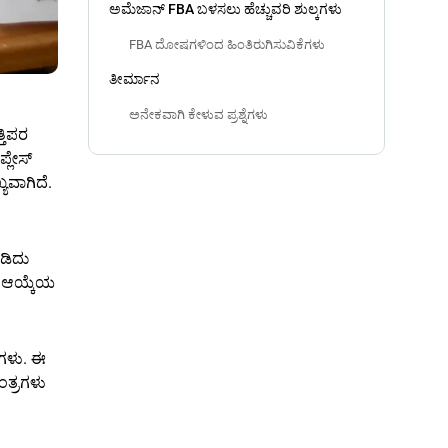
ಅಮೆಜಾನ್ FBA ಬಳಸಲು ಹೆಚ್ಚುವರಿ ಶುಲ್ಕಗಳು
FBA ದೋಷಗಳಿಂದ ಹಿಂತಿರುಗಿಸುವಿಕೆಗಳು
ತೀರ್ಮಾನ
ಅನೇಕವಾಗಿ ಕೇಳುವ ಪ್ರಶ್ನೆಗಳು
ತಿಪರ
್ಲೇಸ್
ಯವಾಗಿದೆ.
ಿಡಿದು
ು ಆಯ್ಕೆಯ
ಕಗಳು. ಈ
ಂತ್ರಗಳು