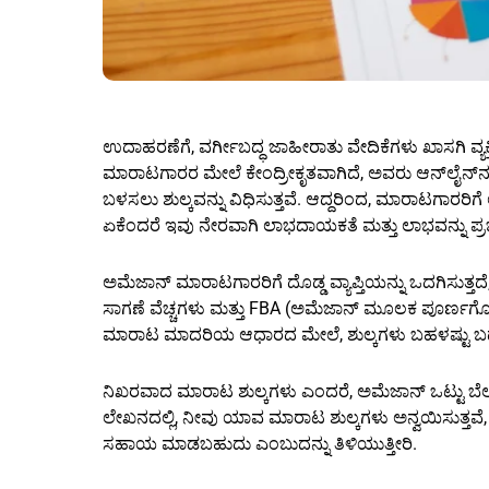
ಉದಾಹರಣೆಗೆ, ವರ್ಗೀಬದ್ಧ ಜಾಹೀರಾತು ವೇದಿಕೆಗಳು ಖಾಸಗಿ ವ್ಯ
ಮಾರಾಟಗಾರರ ಮೇಲೆ ಕೇಂದ್ರೀಕೃತವಾಗಿದೆ, ಅವರು ಆನ್‌ಲೈನ್‌ನಲ್ಲಿ
ಬಳಸಲು ಶುಲ್ಕವನ್ನು ವಿಧಿಸುತ್ತವೆ. ಆದ್ದರಿಂದ, ಮಾರಾಟಗಾರರಿ
ಏಕೆಂದರೆ ಇವು ನೇರವಾಗಿ ಲಾಭದಾಯಕತೆ ಮತ್ತು ಲಾಭವನ್ನು ಪ್ರಭ
ಅಮೆಜಾನ್ ಮಾರಾಟಗಾರರಿಗೆ ದೊಡ್ಡ ವ್ಯಾಪ್ತಿಯನ್ನು ಒದಗಿಸುತ್ತದೆ
ಸಾಗಣೆ ವೆಚ್ಚಗಳು ಮತ್ತು FBA (ಅಮೆಜಾನ್ ಮೂಲಕ ಪೂರ್ಣಗೊಳಿಸ
ಮಾರಾಟ ಮಾದರಿಯ ಆಧಾರದ ಮೇಲೆ, ಶುಲ್ಕಗಳು ಬಹಳಷ್ಟು 
ನಿಖರವಾದ ಮಾರಾಟ ಶುಲ್ಕಗಳು ಎಂದರೆ, ಅಮೆಜಾನ್ ಒಟ್ಟು ಬೆಲ
ಲೇಖನದಲ್ಲಿ, ನೀವು ಯಾವ ಮಾರಾಟ ಶುಲ್ಕಗಳು ಅನ್ವಯಿಸುತ್ತವೆ, ಅ
ಸಹಾಯ ಮಾಡಬಹುದು ಎಂಬುದನ್ನು ತಿಳಿಯುತ್ತೀರಿ.