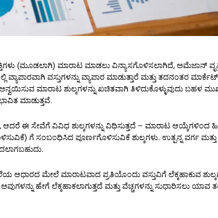
ಕ್ತಿಗಳು (ಮೂಡಲಾಗಿ) ಮಾರಾಟ ಮಾಡಲು ವಿನ್ಯಾಸಗೊಳಿಸಲಾಗಿದೆ, ಅಮೆಜಾನ್ ವೃತ್
 ವ್ಯಾಪಾರವಾಗಿ ವಸ್ತುಗಳನ್ನು ವ್ಯಾಪಾರ ಮಾಡುತ್ತಾರೆ ಮತ್ತು ತದನಂತರ ಮಾರ್ಕೆಟ್‌ಪ
ಗೆ ಅನ್ವಯಿಸುವ ಮಾರಾಟ ಶುಲ್ಕಗಳನ್ನು ಖಚಿತವಾಗಿ ತಿಳಿದುಕೊಳ್ಳುವುದು ಬಹಳ ಮುಖ್
ಾವಿತ ಮಾಡುತ್ತವೆ.
, ಆದರೆ ಈ ಸೇವೆಗೆ ವಿವಿಧ ಶುಲ್ಕಗಳನ್ನು ವಿಧಿಸುತ್ತದೆ – ಮಾರಾಟ ಆಯ್ಕೆಗಳಿಂದ ಹ
ುವಿಕೆ) ಗೆ ಸಂಬಂಧಿಸಿದ ಪೂರ್ಣಗೊಳಿಸುವಿಕೆ ಶುಲ್ಕಗಳು. ಉತ್ಪನ್ನ ವರ್ಗ ಮತ್ತ
ಬದಲಾಗಬಹುದು.
ೆಯ ಆಧಾರದ ಮೇಲೆ ಮಾರಾಟವಾದ ಪ್ರತಿಯೊಂದು ವಸ್ತುವಿಗೆ ಲೆಕ್ಕಹಾಕುವ ಶುಲ್
ವುಗಳನ್ನು ಹೇಗೆ ಲೆಕ್ಕಹಾಕಲಾಗುತ್ತದೆ ಮತ್ತು ವೆಚ್ಚಗಳನ್ನು ಸುಧಾರಿಸಲು ಯಾವ ತ