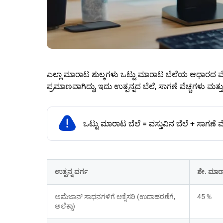
ಎಲ್ಲಾ ಮಾರಾಟ ಶುಲ್ಕಗಳು ಒಟ್ಟು ಮಾರಾಟ ಬೆಲೆಯ ಆಧಾರದ ಮೇಲ
ಪ್ರಮಾಣವಾಗಿದ್ದು, ಇದು ಉತ್ಪನ್ನದ ಬೆಲೆ, ಸಾಗಣೆ ವೆಚ್ಚಗಳು ಮ
ಒಟ್ಟು ಮಾರಾಟ ಬೆಲೆ = ವಸ್ತುವಿನ ಬೆಲೆ + ಸಾಗಣೆ ವೆ
ಉತ್ಪನ್ನ ವರ್ಗ
ಶೇ. ಮಾರಾ
ಅಮೆಜಾನ್ ಸಾಧನಗಳಿಗೆ ಆಕ್ಸೆಸರಿ (ಉದಾಹರಣೆಗೆ, 
45 %
ಅಲೆಕ್ಸಾ)