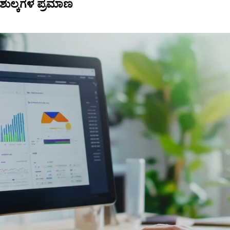
ಶುಲ್ಕಗಳ ಪ್ರಮಾಣ