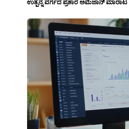
ಉತ್ಪನ್ನ ವರ್ಗದ ಪ್ರಕಾರ ಅಮೆಜಾನ್ ಮಾರಾಟ 