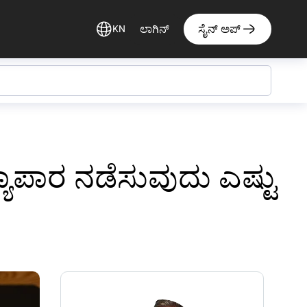
ಲಾಗಿನ್
ಸೈನ್ ಅಪ್
KN
್ಯಾಪಾರ ನಡೆಸುವುದು ಎಷ್ಟು