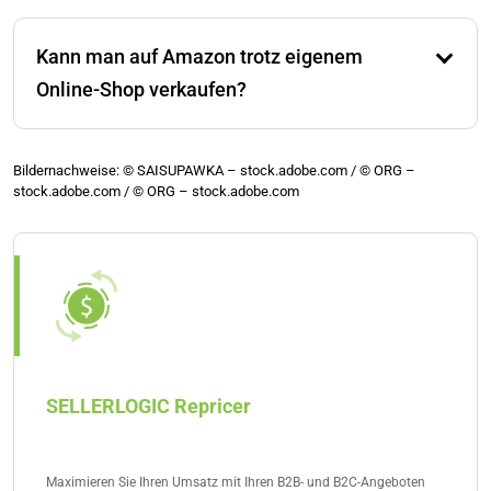
Hinzu kommen in beiden Fällen die Amazon-
Nein, wer Produkte auf Amazon verkaufen möchte,
Verkaufsgebühren und ggf. FBA-Kosten.
muss immer mit Kosten und Gebühren rechnen. Es
Kann man auf Amazon trotz eigenem
fällt beispielsweise eine Verkaufsgebühr an, die meist
zwischen 7 und 15 % des Gesamtpreises rangiert.
Online-Shop verkaufen?
Ja, man kann die eigenen Produkte auf beiden
Plattformen parallel anbieten.
Bildernachweise: © SAISUPAWKA – stock.adobe.com / © ORG –
stock.adobe.com / © ORG – stock.adobe.com
SELLERLOGIC Repricer
Maximieren Sie Ihren Umsatz mit Ihren B2B- und B2C-Angeboten