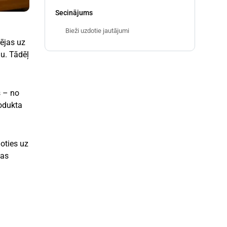
Secinājums
Bieži uzdotie jautājumi
rējas uz
nu. Tādēļ
 – no
odukta
oties uz
das