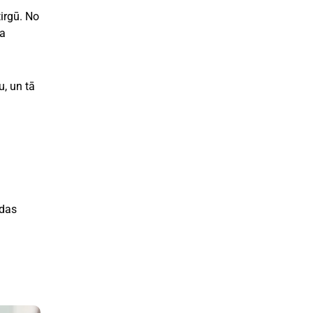
irgū. No
na
, un tā
ādas