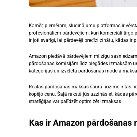
Kamēr, piemēram, sludinājumu platformas ir vērsta
profesionāliem pārdevējiem, kuri komerciāli tirgo 
ir ļoti svarīgi, lai pārdevēji precīzi zinātu, kādas 
Amazon piedāvā pārdevējiem milzīgu sasniedzam
pārdošanas komisijām līdz piegādes izmaksām un
kategorijas un izvēlētā pārdošanas modeļa maksas 
Reālas pārdošanas maksas šaurā nozīmē ir tās no
kopējo cenu. Šajā rakstā jūs uzzināsiet, kādas pā
stratēģijas var palīdzēt optimizēt izmaksas
Kas ir Amazon pārdošanas