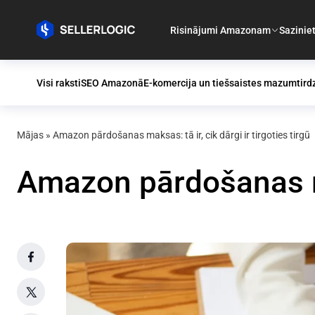
Risinājumi Amazonam
Sazinie
Visi raksti
SEO Amazonā
E-komercija un tiešsaistes mazumtird
Mājas
»
Amazon pārdošanas maksas: tā ir, cik dārgi ir tirgoties tirgū
Amazon pārdošanas mak