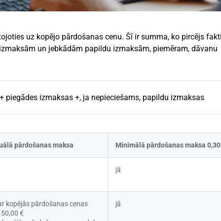
joties uz kopējo pārdošanas cenu. Šī ir summa, ko pircējs fakt
es izmaksām un jebkādām papildu izmaksām, piemēram, dāvanu
+ piegādes izmaksas +, ja nepieciešams, papildu izmaksas
uālā pārdošanas maksa
Minimālā pārdošanas maksa 0,30
jā
ar kopējās pārdošanas cenas 
jā
z 50,00 €