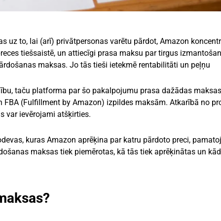
s uz to, lai (arī) privātpersonas varētu pārdot, Amazon koncent
preces tiešsaistē, un attiecīgi prasa maksu par tirgus izmantoša
ir pārdošanas maksas. Jo tās tieši ietekmē rentabilitāti un peļņu
ību, taču platforma par šo pakalpojumu prasa dažādas maksas
 FBA (Fulfillment by Amazon) izpildes maksām. Atkarībā no pr
var ievērojami atšķirties.
devas, kuras Amazon aprēķina par katru pārdoto preci, pamatoj
rdošanas maksas tiek piemērotas, kā tās tiek aprēķinātas un kā
 maksas?