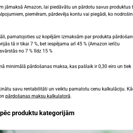
m jāmaksā Amazon, lai piedāvātu un pārdotu savus produktus t
alpojumiem, piemēram, pārdevēja kontu vai piegādi, ko nodroši
nāli, pamatojoties uz kopējām izmaksām par produkta pārdošanu
ijās tā ir tikai 7 %, bet iespējama arī 45 % (Amazon ierīču
svārstās no 7 % līdz 15 %
mā minimālā pārdošanas maksa, kas pašlaik ir 0,30 eiro un tiek
inātu savu rentabilitāti un veiktu pamatotu cenu kalkulāciju. K
zon
pārdošanas maksu kalkulatorā
.
ēc produktu kategorijām