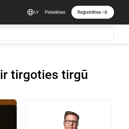
Pieteikties
Reģistrēties
LV
 tirgoties tirgū