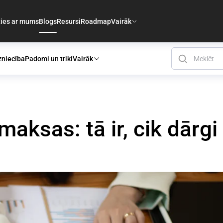
ties ar mums
Blogs
Resursi
Roadmap
Vairāk
zniecība
Padomi un triki
Vairāk
sas: tā ir, cik dārgi ir