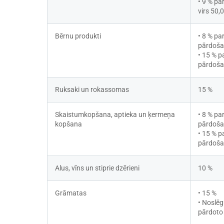
• 9 % pa
virs 50,
Bērnu produkti
• 8 % pa
pārdošan
• 15 % p
pārdošan
Ruksaki un rokassomas
15 %
Skaistumkopšana, aptieka un ķermeņa 
• 8 % pa
kopšana
pārdošan
• 15 % p
pārdošan
Alus, vīns un stiprie dzērieni
10 %
Grāmatas
• 15 %
• Noslēg
pārdoto 