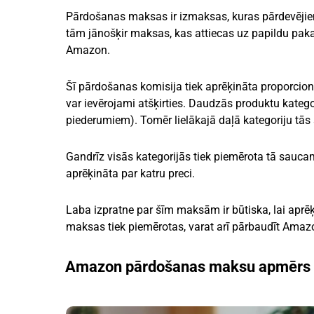
Pārdošanas maksas ir izmaksas, kuras pārdevējie
tām jānošķir maksas, kas attiecas uz papildu pak
Amazon.
Šī pārdošanas komisija tiek aprēķināta proporcio
var ievērojami atšķirties. Daudzās produktu kategor
piederumiem). Tomēr lielākajā daļā kategoriju tās 
Gandrīz visās kategorijās tiek piemērota tā sauca
aprēķināta par katru preci.
Laba izpratne par šīm maksām ir būtiska, lai aprēķ
maksas tiek piemērotas, varat arī pārbaudīt Ama
Amazon pārdošanas maksu apmērs p