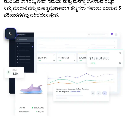
ಮುಂದಿನ ಭಾಗದಲ್ಲಿ, ನೀವು ಸಮಯ ಮತ್ತು ಮನಸ್ಸು ಉಳಿಸುವುದಲ್ಲದೆ,
ನಿಮ್ಮ ಮಾರಾಟವನ್ನು ಮಹತ್ವಪೂರ್ಣವಾಗಿ ಹೆಚ್ಚಿಸಲು ಸಹಾಯ ಮಾಡುವ 5
ಪರಿಹಾರಗಳನ್ನು ಪರಿಚಯಿಸುತ್ತೇವೆ.