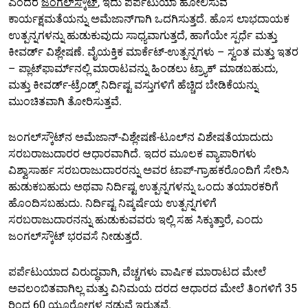
ಎಂದರೆ
ಜಂಗಲ್‌ಸ್ಕೌಟ್
, ಇದು ಪರ್ಪೆಟುಯಾ ಹೋಲಿಸುವ
ಕಾರ್ಯಕ್ಷಮತೆಯನ್ನು ಅಮೆಜಾನ್‌ಗಾಗಿ ಒದಗಿಸುತ್ತದೆ. ಹೊಸ ಲಾಭದಾಯಕ
ಉತ್ಪನ್ನಗಳನ್ನು ಹುಡುಕುವುದು ಸಾಧ್ಯವಾಗುತ್ತದೆ, ಹಾಗೆಯೇ ಸ್ಪರ್ಧೆ ಮತ್ತು
ಕೀವರ್ಡ್ ವಿಶ್ಲೇಷಣೆ. ವೈಯಕ್ತಿಕ ಮಾರ್ಕೆಟ್-ಉತ್ಪನ್ನಗಳು – ಸ್ವಂತ ಮತ್ತು ಇತರ
– ಪ್ಲಾಟ್‌ಫಾರ್ಮ್‌ನಲ್ಲಿ ಮಾರಾಟವನ್ನು ಹಿಂಡಲು ಟ್ರ್ಯಾಕ್ ಮಾಡಬಹುದು,
ಮತ್ತು ಕೀವರ್ಡ್-ಟ್ರೆಂಡ್ಸ್ ನಿರ್ದಿಷ್ಟ ವಸ್ತುಗಳಿಗೆ ಹೆಚ್ಚಿದ ಬೇಡಿಕೆಯನ್ನು
ಮುಂಚಿತವಾಗಿ ತೋರಿಸುತ್ತವೆ.
ಜಂಗಲ್‌ಸ್ಕೌಟ್‌ನ ಅಮೆಜಾನ್-ವಿಶ್ಲೇಷಣೆ-ಟೂಲ್‌ನ ವಿಶೇಷತೆಯಾದುದು
ಸರಬರಾಜುದಾರರ ಆಧಾರವಾಗಿದೆ. ಇದರ ಮೂಲಕ ವ್ಯಾಪಾರಿಗಳು
ವಿಶ್ವಾಸಾರ್ಹ ಸರಬರಾಜುದಾರರನ್ನು ಅವರ ಟಾಪ್-ಗ್ರಾಹಕರೊಂದಿಗೆ ಸೇರಿಸಿ
ಹುಡುಕಬಹುದು ಅಥವಾ ನಿರ್ದಿಷ್ಟ ಉತ್ಪನ್ನಗಳನ್ನು ಒಂದು ತಯಾರಕರಿಗೆ
ಹೊಂದಿಸಬಹುದು. ನಿರ್ದಿಷ್ಟ ನಿಷ್ಕರ್ಷೆಯ ಉತ್ಪನ್ನಗಳಿಗೆ
ಸರಬರಾಜುದಾರನನ್ನು ಹುಡುಕುವವರು ಇಲ್ಲಿ ಸಹ ಸಿಕ್ಕುತ್ತಾರೆ, ಎಂದು
ಜಂಗಲ್‌ಸ್ಕೌಟ್ ಭರವಸೆ ನೀಡುತ್ತದೆ.
ಪರ್ಪೆಟುಯಾದ ವಿರುದ್ಧವಾಗಿ, ವೆಚ್ಚಗಳು ವಾರ್ಷಿಕ ಮಾರಾಟದ ಮೇಲೆ
ಅವಲಂಬಿತವಾಗಿಲ್ಲ ಮತ್ತು ವಿನಿಮಯ ದರದ ಆಧಾರದ ಮೇಲೆ ತಿಂಗಳಿಗೆ 35
ರಿಂದ 60 ಯೂರೋಗಳ ನಡುವೆ ಇರುತ್ತವೆ.