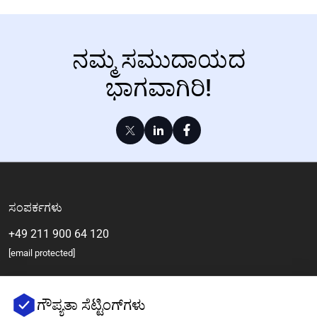
ನಮ್ಮ ಸಮುದಾಯದ
ಭಾಗವಾಗಿರಿ!
ಸಂಪರ್ಕಗಳು
+49 211 900 64 120
[email protected]
ಗೌಪ್ಯತಾ ಸೆಟ್ಟಿಂಗ್‌ಗಳು