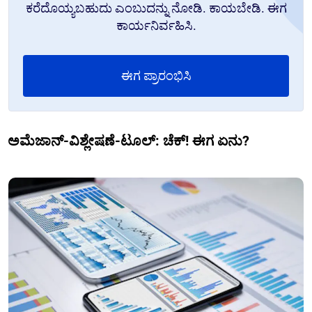
ಕರೆದೊಯ್ಯಬಹುದು ಎಂಬುದನ್ನು ನೋಡಿ. ಕಾಯಬೇಡಿ. ಈಗ
ಕಾರ್ಯನಿರ್ವಹಿಸಿ.
ಈಗ ಪ್ರಾರಂಭಿಸಿ
ಅಮೆಜಾನ್-ವಿಶ್ಲೇಷಣೆ-ಟೂಲ್: ಚೆಕ್! ಈಗ ಏನು?