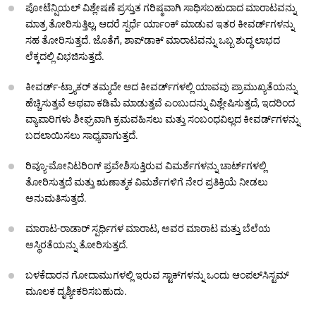
ಪೋಟೆನ್ಷಿಯಲ್ ವಿಶ್ಲೇಷಣೆ ಪ್ರಸ್ತುತ ಗರಿಷ್ಠವಾಗಿ ಸಾಧಿಸಬಹುದಾದ ಮಾರಾಟವನ್ನು
ಮಾತ್ರ ತೋರಿಸುತ್ತಿಲ್ಲ, ಆದರೆ ಸ್ಪರ್ಧೆ ರ್ಯಾಂಕ್ ಮಾಡುವ ಇತರ ಕೀವರ್ಡ್‌ಗಳನ್ನು
ಸಹ ತೋರಿಸುತ್ತದೆ. ಜೊತೆಗೆ, ಶಾಪ್‌ಡಾಕ್ ಮಾರಾಟವನ್ನು ಒಬ್ಬ ಶುದ್ಧ ಲಾಭದ
ಲೆಕ್ಕದಲ್ಲಿ ವಿಭಜಿಸುತ್ತದೆ.
ಕೀವರ್ಡ್-ಟ್ರ್ಯಾಕರ್ ತಮ್ಮದೇ ಆದ ಕೀವರ್ಡ್‌ಗಳಲ್ಲಿ ಯಾವವು ಪ್ರಾಮುಖ್ಯತೆಯನ್ನು
ಹೆಚ್ಚಿಸುತ್ತವೆ ಅಥವಾ ಕಡಿಮೆ ಮಾಡುತ್ತವೆ ಎಂಬುದನ್ನು ವಿಶ್ಲೇಷಿಸುತ್ತದೆ, ಇದರಿಂದ
ವ್ಯಾಪಾರಿಗಳು ಶೀಘ್ರವಾಗಿ ಕ್ರಮವಹಿಸಲು ಮತ್ತು ಸಂಬಂಧವಿಲ್ಲದ ಕೀವರ್ಡ್‌ಗಳನ್ನು
ಬದಲಾಯಿಸಲು ಸಾಧ್ಯವಾಗುತ್ತದೆ.
ರಿವ್ಯೂ-ಮೋನಿಟರಿಂಗ್ ಪ್ರವೇಶಿಸುತ್ತಿರುವ ವಿಮರ್ಶೆಗಳನ್ನು ಚಾರ್ಟ್‌ಗಳಲ್ಲಿ
ತೋರಿಸುತ್ತದೆ ಮತ್ತು ಋಣಾತ್ಮಕ ವಿಮರ್ಶೆಗಳಿಗೆ ನೇರ ಪ್ರತಿಕ್ರಿಯೆ ನೀಡಲು
ಅನುಮತಿಸುತ್ತದೆ.
ಮಾರಾಟ-ರಾಡಾರ್ ಸ್ಪರ್ಧಿಗಳ ಮಾರಾಟ, ಅವರ ಮಾರಾಟ ಮತ್ತು ಬೆಲೆಯ
ಅಸ್ಥಿರತೆಯನ್ನು ತೋರಿಸುತ್ತದೆ.
ಬಳಕೆದಾರನ ಗೋದಾಮುಗಳಲ್ಲಿ ಇರುವ ಸ್ಟಾಕ್‌ಗಳನ್ನು ಒಂದು ಆಂಪಲ್‌ಸಿಸ್ಟಮ್
ಮೂಲಕ ದೃಶ್ಯೀಕರಿಸಬಹುದು.