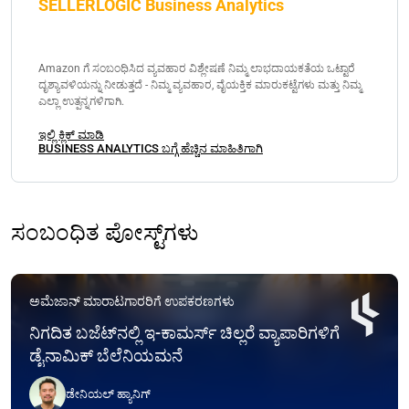
SELLERLOGIC Business Analytics
Amazon ಗೆ ಸಂಬಂಧಿಸಿದ ವ್ಯವಹಾರ ವಿಶ್ಲೇಷಣೆ ನಿಮ್ಮ ಲಾಭದಾಯಕತೆಯ ಒಟ್ಟಾರೆ
ದೃಶ್ಯಾವಳಿಯನ್ನು ನೀಡುತ್ತದೆ - ನಿಮ್ಮ ವ್ಯವಹಾರ, ವೈಯಕ್ತಿಕ ಮಾರುಕಟ್ಟೆಗಳು ಮತ್ತು ನಿಮ್ಮ
ಎಲ್ಲಾ ಉತ್ಪನ್ನಗಳಿಗಾಗಿ.
ಇಲ್ಲಿ ಕ್ಲಿಕ್ ಮಾಡಿ
BUSINESS ANALYTICS ಬಗ್ಗೆ ಹೆಚ್ಚಿನ ಮಾಹಿತಿಗಾಗಿ
ಸಂಬಂಧಿತ ಪೋಸ್ಟ್‌ಗಳು
ಅಮೆಜಾನ್ ಮಾರಾಟಗಾರರಿಗೆ ಉಪಕರಣಗಳು
ನಿಗದಿತ ಬಜೆಟ್‌ನಲ್ಲಿ ಇ-ಕಾಮರ್ಸ್ ಚಿಲ್ಲರೆ ವ್ಯಾಪಾರಿಗಳಿಗೆ
ಡೈನಾಮಿಕ್ ಬೆಲೆನಿಯಮನೆ
ಡೇನಿಯಲ್ ಹ್ಯಾನಿಗ್