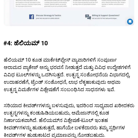
#4: ಹೆಲಿಯಮ್ 10
ಹೆಲಿಯಮ್ 10 ಕೂಡ ಮಾರ್ಕೆಟ್‌ಪ್ಲೇಸ್ ವ್ಯಾಪಾರಿಗಳಿಗೆ ಸಂಪೂರ್ಣ
ಆರಾಮದ ಪ್ಯಾಕೇಜ್ ಅನ್ನು ಭರವಸೆ ನೀಡುತ್ತದೆ ಮತ್ತು ವಿವಿಧ ಉದ್ದೇಶಗಳಿಗೆ
ವಿವಿಧ ಟೂಲ್‌ಗಳನ್ನು ಒದಗಿಸುತ್ತದೆ. ಉತ್ಪನ್ನ ಸಂಶೋಧನೆಯ ವಿಭಾಗದಲ್ಲಿ,
ಉದಾಹರಣೆಗೆ, ಟ್ರೆಂಡ್ ಸಂಶೋಧನೆ, ಲಾಭ ಲೆಕ್ಕಹಾಕುವುದು ಅಥವಾ
ಉತ್ಪನ್ನ ವಿಮರ್ಶೆಗಳ ವಿಶ್ಲೇಷಣೆಗೆ ಸಂಬಂಧಿಸಿದ ಸಾಧನಗಳು ಇವೆ.
ಸರಿಯಾದ ಕೀವರ್ಡ್‌ಗಳನ್ನು ಬಳಸುವುದು, ಇದರಿಂದ ಸಾಧ್ಯವಾದ ಖರೀದಕರು
ಉತ್ಪನ್ನಗಳನ್ನು ಕಂಡುಹಿಡಿಯಬಹುದು, ಅಮೆಜಾನ್‌ನಲ್ಲಿ ಕೂಡ
ನಿರ್ಣಾಯಕವಾಗಿದೆ. ಹೆಲಿಯಮ್‌ನ ವಿಶ್ಲೇಷಣೆ-ಟೂಲ್ ಇಂತಹ
ಕೀವರ್ಡ್‌ಗಳನ್ನು ಹುಡುಕುತ್ತದೆ, ಹಾಗೆಯೇ ಬಳಕೆದಾರರು ತಮ್ಮ ಸ್ಪರ್ಧಿಗಳ
ಕೀವರ್ಡ್‌ಗಳ ಹುಡುಕಾಟದ ಪ್ರಮಾಣವನ್ನು ನೋಡಬಹುದು.