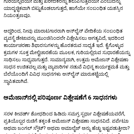
ಗುರಿಯಲ್ಲಿವೆಯೇ ಮತ್ತು ಖರೀದಕರನ್ನು ತಲುಪಿಸುತ್ತಿವೆಯೇ ಎಂಬುದನ್ನು
ಯಾದೃಚ್ಛಿಕವಾಗಿ ಬಿಟ್ಟುಕೊಡಲಾಗುತ್ತದೆ, ಹಾಗೆಯೇ ಸಂಬಂಧಿತ ಯಶಸ್ಸಿನ
ನಿಯಂತ್ರಣವೂ.
ಆದ್ದರಿಂದ, ನೀವು ಮಾರಾಟಗಾರರಾಗಿ ಆನ್‌ಲೈನ್ ವೇದಿಕೆಯ ಸಂಬಂಧಿತ
ವ್ಯವಸ್ಥೆ ಡೇಟಾವನ್ನು ಮುಂಚಿನಿಂದಲೇ ವಿಶ್ಲೇಷಿಸಲು ಅಗತ್ಯವಿದೆ, ಇದರಿಂದ
ಕಾರ್ಯಾಚರಣಾ ಶಿಫಾರಸುಗಳನ್ನು ಹೊರತರುವ ಸಾಧ್ಯತೆ ಇದೆ. ಕೈಗೊಳ್ಳುವ
ಕ್ರಮಗಳ ಸೂಕ್ತ ಮೇಲ್ವಿಚಾರಣೆಯ ಮೂಲಕ, ಗುರಿಯಲ್ಲಿರುವ ಸುಧಾರಣೆಯನ್ನು
ಸಾಧಿಸಲು ಸಾಧ್ಯವಾಗುತ್ತದೆ. ಸಾಮಾನ್ಯವಾಗಿ, ಉತ್ತಮ ಅಮೆಜಾನ್ ವಿಶ್ಲೇಷಣಾ
ಸಾಧನ ಉಚಿತವಲ್ಲ ಮತ್ತು ವ್ಯಾಪಾರಿಗಳ ನಡುವೆ ವಿಭಿನ್ನ ಕಾರ್ಯಕ್ಷಮತೆ ಮತ್ತು
ಬೆಲೆಯೊಂದಿಗೆ ವಿವಿಧ ಸಾಧನಗಳು ಆನ್‌ಲೈನ್ ಮಾರುಕಟ್ಟೆಯಲ್ಲಿ
ಸ್ಥಾಪಿತವಾಗಿವೆ.
ಅಮೆಜಾನ್‌ನಲ್ಲಿ ಪರಿಪೂರ್ಣ ವಿಶ್ಲೇಷಣೆಗೆ 6 ಸಾಧನಗಳು
ಸರಳ ಕೀವರ್ಡ್ ಶೋಧದಿಂದ ಹಿಡಿದು ಸಮಗ್ರ ಸ್ಪರ್ಧಾ ವಿಶ್ಲೇಷಣೆಯವರೆಗೆ,
ಪ್ರತಿಯೊಬ್ಬರ ರುಚಿಗೆ ತಕ್ಕಂತೆ ಅಮೆಜಾನ್ ವಿಶ್ಲೇಷಣಾ ಸಾಧನವಿದೆ. ಪರ್ಪೆಟುಾ
ಅಥವಾ ಜಂಗಲ್ ಸ್ಕೌಟ್? ಅಥವಾ ಅಮಾಲೈಜ್ ಅನ್ನು ಹೆಚ್ಚು ಇಷ್ಟಪಡುತ್ತೀರಾ?