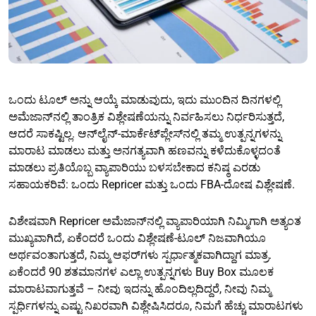
ಒಂದು ಟೂಲ್ ಅನ್ನು ಆಯ್ಕೆ ಮಾಡುವುದು, ಇದು ಮುಂದಿನ ದಿನಗಳಲ್ಲಿ
ಅಮೆಜಾನ್‌ನಲ್ಲಿ ತಾಂತ್ರಿಕ ವಿಶ್ಲೇಷಣೆಯನ್ನು ನಿರ್ವಹಿಸಲು ನಿರ್ಧರಿಸುತ್ತದೆ,
ಆದರೆ ಸಾಕಷ್ಟಿಲ್ಲ. ಆನ್‌ಲೈನ್-ಮಾರ್ಕೆಟ್‌ಪ್ಲೇಸ್‌ನಲ್ಲಿ ತಮ್ಮ ಉತ್ಪನ್ನಗಳನ್ನು
ಮಾರಾಟ ಮಾಡಲು ಮತ್ತು ಅನಗತ್ಯವಾಗಿ ಹಣವನ್ನು ಕಳೆದುಕೊಳ್ಳದಂತೆ
ಮಾಡಲು ಪ್ರತಿಯೊಬ್ಬ ವ್ಯಾಪಾರಿಯು ಬಳಸಬೇಕಾದ ಕನಿಷ್ಠ ಎರಡು
ಸಹಾಯಕರಿವೆ: ಒಂದು Repricer ಮತ್ತು ಒಂದು FBA-ದೋಷ ವಿಶ್ಲೇಷಣೆ.
ವಿಶೇಷವಾಗಿ Repricer ಅಮೆಜಾನ್‌ನಲ್ಲಿ ವ್ಯಾಪಾರಿಯಾಗಿ ನಿಮ್ಮಿಗಾಗಿ ಅತ್ಯಂತ
ಮುಖ್ಯವಾಗಿದೆ, ಏಕೆಂದರೆ ಒಂದು ವಿಶ್ಲೇಷಣೆ-ಟೂಲ್ ನಿಜವಾಗಿಯೂ
ಅರ್ಥವಂತಾಗುತ್ತದೆ, ನಿಮ್ಮ ಆಫರ್‌ಗಳು ಸ್ಪರ್ಧಾತ್ಮಕವಾಗಿದ್ದಾಗ ಮಾತ್ರ.
ಏಕೆಂದರೆ 90 ಶತಮಾನಗಳ ಎಲ್ಲಾ ಉತ್ಪನ್ನಗಳು Buy Box ಮೂಲಕ
ಮಾರಾಟವಾಗುತ್ತವೆ – ನೀವು ಇದನ್ನು ಹೊಂದಿಲ್ಲದಿದ್ದರೆ, ನೀವು ನಿಮ್ಮ
ಸ್ಪರ್ಧಿಗಳನ್ನು ಎಷ್ಟು ನಿಖರವಾಗಿ ವಿಶ್ಲೇಷಿಸಿದರೂ, ನಿಮಗೆ ಹೆಚ್ಚು ಮಾರಾಟಗಳು