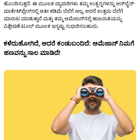
ಹೊಂದಿಸುತ್ತದೆ. ಈ ಮೂಲಕ ವ್ಯಾಪಾರಿಗಳು ತಮ್ಮ ಉತ್ಪನ್ನಗಳನ್ನು ಆನ್‌ಲೈನ್-
ಮಾರ್ಕೆಟ್‌ಪ್ಲೇಸ್‌ನಲ್ಲಿ ಅತೀ ಕಡಿಮೆ ಬೆಲೆಗೆ ಅಲ್ಲ, ಆದರೆ ಉತ್ತಮ ಬೆಲೆಗೆ
ಮಾರಾಟ ಮಾಡುತ್ತಾರೆ ಮತ್ತು ತಮ್ಮ ಅಮೆಜಾನ್‌ನಲ್ಲಿ ಹಾಜರಾತಿಯನ್ನು
ವಿಶ್ಲೇಷಣೆ-ಟೂಲ್ ಮೂಲಕ ಇನ್ನಷ್ಟು ಸುಧಾರಿಸಬಹುದು.
ಕಳೆದುಹೋಗಿದೆ, ಆದರೆ ಕಂಡುಬಂದಿದೆ: ಅಮೆಜಾನ್ ನಿಮಗೆ
ಹಣವನ್ನು ಸಾಲ ಮಾಡಿದೆ!