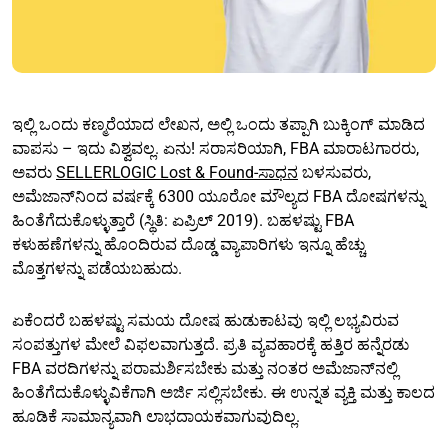
ಇಲ್ಲಿ ಒಂದು ಕಣ್ಮರೆಯಾದ ಲೇಖನ, ಅಲ್ಲಿ ಒಂದು ತಪ್ಪಾಗಿ ಬುಕ್ಕಿಂಗ್ ಮಾಡಿದ
ವಾಪಸು – ಇದು ವಿಶ್ವವಲ್ಲ. ಏನು! ಸರಾಸರಿಯಾಗಿ, FBA ಮಾರಾಟಗಾರರು,
ಅವರು
SELLERLOGIC Lost & Found-ಸಾಧನ
ಬಳಸುವರು,
ಅಮೆಜಾನ್‌ನಿಂದ ವರ್ಷಕ್ಕೆ 6300 ಯೂರೋ ಮೌಲ್ಯದ FBA ದೋಷಗಳನ್ನು
ಹಿಂತೆಗೆದುಕೊಳ್ಳುತ್ತಾರೆ (ಸ್ಥಿತಿ: ಏಪ್ರಿಲ್ 2019). ಬಹಳಷ್ಟು FBA
ಕಳುಹಣೆಗಳನ್ನು ಹೊಂದಿರುವ ದೊಡ್ಡ ವ್ಯಾಪಾರಿಗಳು ಇನ್ನೂ ಹೆಚ್ಚು
ಮೊತ್ತಗಳನ್ನು ಪಡೆಯಬಹುದು.
ಏಕೆಂದರೆ ಬಹಳಷ್ಟು ಸಮಯ ದೋಷ ಹುಡುಕಾಟವು ಇಲ್ಲಿ ಲಭ್ಯವಿರುವ
ಸಂಪತ್ತುಗಳ ಮೇಲೆ ವಿಫಲವಾಗುತ್ತದೆ. ಪ್ರತಿ ವ್ಯವಹಾರಕ್ಕೆ ಹತ್ತಿರ ಹನ್ನೆರಡು
FBA ವರದಿಗಳನ್ನು ಪರಾಮರ್ಶಿಸಬೇಕು ಮತ್ತು ನಂತರ ಅಮೆಜಾನ್‌ನಲ್ಲಿ
ಹಿಂತೆಗೆದುಕೊಳ್ಳುವಿಕೆಗಾಗಿ ಅರ್ಜಿ ಸಲ್ಲಿಸಬೇಕು. ಈ ಉನ್ನತ ವ್ಯಕ್ತಿ ಮತ್ತು ಕಾಲದ
ಹೂಡಿಕೆ ಸಾಮಾನ್ಯವಾಗಿ ಲಾಭದಾಯಕವಾಗುವುದಿಲ್ಲ.