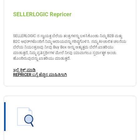
SELLERLOGIC Repricer
SELLERLOGIC ನ ಸ್ವಾಯತ್ತ ಬೆಲೆಯ ತಂತ್ರಗಳನ್ನು ಬಳಸಿಕೊಂಡು ನಿಮ್ಮ B2B ಮತ್ತು
B2C ಆಫರ್‌ಗಳೊಂದಿಗೆ ನಿಮ್ಮ ಆದಾಯವನ್ನು ಗರಿಷ್ಠಗೊಳಿಸಿ. ನಮ್ಮ AI-ಚಾಲಿತ ಚಲನೆಯ
ಬೆಲೆಯ ನಿಯಂತ್ರಣವು ನೀವು Buy Box ಅನ್ನು ಅತ್ಯುತ್ತಮ ಬೆಲೆಗೆ ಖಾತರಿಯು
ಮಾಡುತ್ತದೆ, ನಿಮ್ಮ ಪ್ರತಿಸ್ಪರ್ಧಿಗಳ ಮೇಲೆ ನೀವು ಯಾವಾಗಲೂ ಸ್ಪರ್ಧಾತ್ಮಕ ಅಂಚು
ಹೊಂದಿರುವುದನ್ನು ಖಾತರಿಯು ಮಾಡುತ್ತದೆ.
ಇಲ್ಲಿ ಕ್ಲಿಕ್ ಮಾಡಿ
REPRICER ಬಗ್ಗೆ ಹೆಚ್ಚಿನ ಮಾಹಿತಿಗಾಗಿ