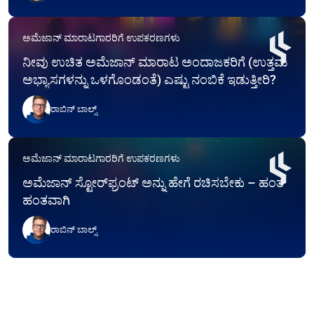
ಅಮೆಜಾನ್ ಮಾರಾಟಗಾರರಿಗೆ ಉಪಕರಣಗಳು
ನೀವು ಉಚಿತ ಅಮೆಜಾನ್ ಮಾರಾಟ ಅಂದಾಜಕರಿಗೆ (ಉತ್ತಮ
ಅಭ್ಯಾಸಗಳನ್ನು ಒಳಗೊಂಡಂತೆ) ಎಷ್ಟು ನಂಬಿಕೆ ಇಡುತ್ತೀರಿ?
ರಾಬಿನ್ ಬಾಲ್ಸ್
ಅಮೆಜಾನ್ ಮಾರಾಟಗಾರರಿಗೆ ಉಪಕರಣಗಳು
ಅಮೆಜಾನ್ ಸ್ಟೋರ್‌ಫ್ರಂಟ್ ಅನ್ನು ಹೇಗೆ ರಚಿಸಬೇಕು – ಹಂತ
ಹಂತವಾಗಿ
ರಾಬಿನ್ ಬಾಲ್ಸ್