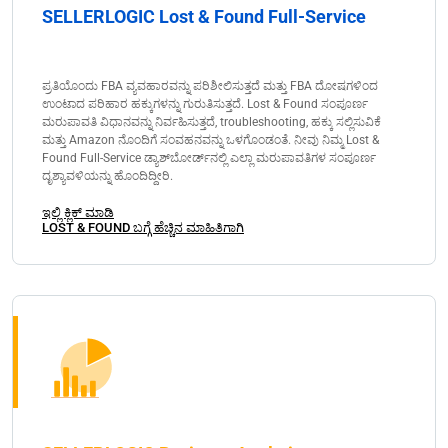
SELLERLOGIC Lost & Found Full-Service
ಪ್ರತಿಯೊಂದು FBA ವ್ಯವಹಾರವನ್ನು ಪರಿಶೀಲಿಸುತ್ತದೆ ಮತ್ತು FBA ದೋಷಗಳಿಂದ
ಉಂಟಾದ ಪರಿಹಾರ ಹಕ್ಕುಗಳನ್ನು ಗುರುತಿಸುತ್ತದೆ. Lost & Found ಸಂಪೂರ್ಣ
ಮರುಪಾವತಿ ವಿಧಾನವನ್ನು ನಿರ್ವಹಿಸುತ್ತದೆ, troubleshooting, ಹಕ್ಕು ಸಲ್ಲಿಸುವಿಕೆ
ಮತ್ತು Amazon ನೊಂದಿಗೆ ಸಂವಹನವನ್ನು ಒಳಗೊಂಡಂತೆ. ನೀವು ನಿಮ್ಮ Lost &
Found Full-Service ಡ್ಯಾಶ್‌ಬೋರ್ಡ್‌ನಲ್ಲಿ ಎಲ್ಲಾ ಮರುಪಾವತಿಗಳ ಸಂಪೂರ್ಣ
ದೃಶ್ಯಾವಳಿಯನ್ನು ಹೊಂದಿದ್ದೀರಿ.
ಇಲ್ಲಿ ಕ್ಲಿಕ್ ಮಾಡಿ
LOST & FOUND ಬಗ್ಗೆ ಹೆಚ್ಚಿನ ಮಾಹಿತಿಗಾಗಿ