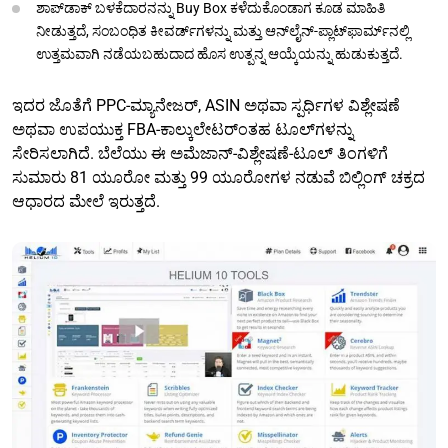
ಶಾಪ್‌ಡಾಕ್ ಬಳಕೆದಾರನನ್ನು Buy Box ಕಳೆದುಕೊಂಡಾಗ ಕೂಡ ಮಾಹಿತಿ
ನೀಡುತ್ತದೆ, ಸಂಬಂಧಿತ ಕೀವರ್ಡ್‌ಗಳನ್ನು ಮತ್ತು ಆನ್‌ಲೈನ್-ಪ್ಲಾಟ್‌ಫಾರ್ಮ್‌ನಲ್ಲಿ
ಉತ್ತಮವಾಗಿ ನಡೆಯಬಹುದಾದ ಹೊಸ ಉತ್ಪನ್ನ ಆಯ್ಕೆಯನ್ನು ಹುಡುಕುತ್ತದೆ.
ಇದರ ಜೊತೆಗೆ PPC-ಮ್ಯಾನೇಜರ್, ASIN ಅಥವಾ ಸ್ಪರ್ಧಿಗಳ ವಿಶ್ಲೇಷಣೆ
ಅಥವಾ ಉಪಯುಕ್ತ FBA-ಕಾಲ್ಕುಲೇಟರ್‌ಂತಹ ಟೂಲ್‌ಗಳನ್ನು
ಸೇರಿಸಲಾಗಿದೆ. ಬೆಲೆಯು ಈ ಅಮೆಜಾನ್-ವಿಶ್ಲೇಷಣೆ-ಟೂಲ್ ತಿಂಗಳಿಗೆ
ಸುಮಾರು 81 ಯೂರೋ ಮತ್ತು 99 ಯೂರೋಗಳ ನಡುವೆ ಬಿಲ್ಲಿಂಗ್ ಚಕ್ರದ
ಆಧಾರದ ಮೇಲೆ ಇರುತ್ತದೆ.