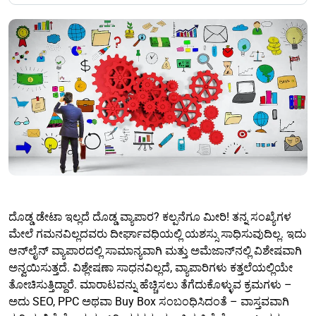
ದೊಡ್ಡ ಡೇಟಾ ಇಲ್ಲದೆ ದೊಡ್ಡ ವ್ಯಾಪಾರ? ಕಲ್ಪನೆಗೂ ಮೀರಿ! ತನ್ನ ಸಂಖ್ಯೆಗಳ
ಮೇಲೆ ಗಮನವಿಲ್ಲದವರು ದೀರ್ಘಾವಧಿಯಲ್ಲಿ ಯಶಸ್ಸು ಸಾಧಿಸುವುದಿಲ್ಲ. ಇದು
ಆನ್‌ಲೈನ್ ವ್ಯಾಪಾರದಲ್ಲಿ ಸಾಮಾನ್ಯವಾಗಿ ಮತ್ತು ಅಮೆಜಾನ್‌ನಲ್ಲಿ ವಿಶೇಷವಾಗಿ
ಅನ್ವಯಿಸುತ್ತದೆ. ವಿಶ್ಲೇಷಣಾ ಸಾಧನವಿಲ್ಲದೆ, ವ್ಯಾಪಾರಿಗಳು ಕತ್ತಲೆಯಲ್ಲಿಯೇ
ತೋಚಿಸುತ್ತಿದ್ದಾರೆ. ಮಾರಾಟವನ್ನು ಹೆಚ್ಚಿಸಲು ತೆಗೆದುಕೊಳ್ಳುವ ಕ್ರಮಗಳು –
ಅದು SEO, PPC ಅಥವಾ Buy Box ಸಂಬಂಧಿಸಿದಂತೆ – ವಾಸ್ತವವಾಗಿ