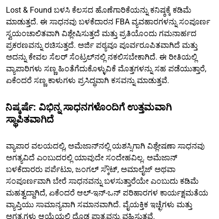
Lost & Found ಬಳಸಿ ಕೆಲಸದ ಹೊಣೆಗಾರಿಕೆಯನ್ನು ಕನಿಷ್ಠಕ್ಕೆ ಕಡಿಮೆ
ಮಾಡುತ್ತದೆ. ಈ ಸಾಧನವು ಬಳಕೆದಾರನ FBA ವ್ಯವಹಾರಗಳನ್ನು ಸಂಪೂರ್ಣ
ಸ್ವಯಂಚಾಲಿತವಾಗಿ ವಿಶ್ಲೇಷಿಸುತ್ತದೆ ಮತ್ತು ಪ್ರತಿಯೊಂದು ಗಮನಾರ್ಹದ
ಪ್ರಕರಣವನ್ನು ರಚಿಸುತ್ತದೆ. ಅರ್ಜಿ ಪಠ್ಯವೂ ಪೂರ್ವರೂಪಿತವಾಗಿದೆ ಮತ್ತು
ಅದನ್ನು ಕೇವಲ ಸೆಲರ್ ಸೆಂಟ್ರಲ್‌ನಲ್ಲಿ ನಕಲಿಸಬೇಕಾಗಿದೆ. ಈ ರೀತಿಯಲ್ಲಿ
ವ್ಯಾಪಾರಿಗಳು ಸಣ್ಣ ಹಿಂತೆಗೆದುಕೊಳ್ಳುವಿಕೆ ಮೊತ್ತಗಳನ್ನು ಸಹ ಪಡೆಯುತ್ತಾರೆ,
ಏಕೆಂದರೆ ಸಣ್ಣ ಕಾಳುಗಳು ಪ್ರಸಿದ್ಧವಾಗಿ ಕಸವನ್ನು ಮಾಡುತ್ತವೆ.
ನಿಷ್ಕರ್ಷೆ: ವಿಭಿನ್ನ ಸಾಧನಗಳೊಂದಿಗೆ ಉತ್ತಮವಾಗಿ
ಸ್ಥಾಪಿತವಾಗಿದೆ
ವ್ಯಾಪಾರ ವಲಯದಲ್ಲಿ, ಅಮೆಜಾನ್‌ನಲ್ಲಿ ಯಶಸ್ಸಿಗಾಗಿ ವಿಶ್ಲೇಷಣಾ ಸಾಧನವು
ಅಗತ್ಯವಿದೆ ಎಂಬುದರಲ್ಲಿ ಯಾವುದೇ ಸಂದೇಹವಿಲ್ಲ. ಅಮೆಜಾನ್
ಬಳಕೆದಾರರು ಪರ್ಪೆಟುಾ, ಜಂಗಲ್ ಸ್ಕೌಟ್, ಅಮಾಲೈಜ್ ಅಥವಾ
ಸಂಪೂರ್ಣವಾಗಿ ಬೇರೆ ಸಾಧನವನ್ನು ಬಳಸುತ್ತಾರೆಯೇ ಎಂಬುದು ಕಡಿಮೆ
ಮಹತ್ವದ್ದಾಗಿದೆ, ಏಕೆಂದರೆ ಆಲ್-ಇನ್-ಒನ್ ಪರಿಹಾರಗಳ ಕಾರ್ಯಕ್ಷಮತೆಯ
ವ್ಯಾಪ್ತಿಯು ಸಾಮಾನ್ಯವಾಗಿ ಸಮಾನವಾಗಿದೆ. ವೈಯಕ್ತಿಕ ಇಚ್ಛೆಗಳು ಮತ್ತು
ಅಗತ್ಯಗಳು ಆಯ್ಕೆಯಲ್ಲಿ ದೊಡ್ಡ ಪಾತ್ರವನ್ನು ವಹಿಸುತ್ತವೆ.