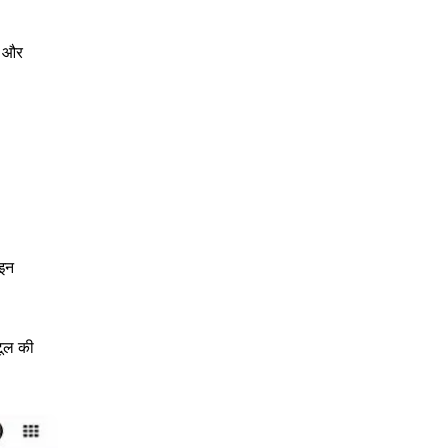
ं और
ाइन
टूल की