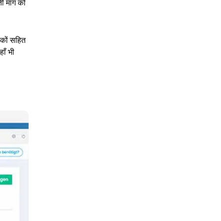
ती मांग को
हकों सहित
हाँ भी