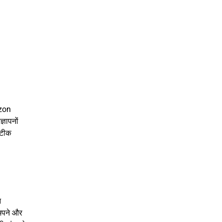
azon
्ञापनों
सटीक
न
 अपने और