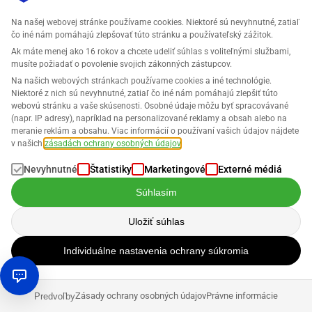
tržby takmer v reálnom čase na prehľadnom profitnom
Na našej webovej stránke používame cookies. Niektoré sú nevyhnutné, zatiaľ
paneli. Tak získate prehľad o tom, ktoré ponuky by ste mali
čo iné nám pomáhajú zlepšovať túto stránku a používateľský zážitok.
optimalizovať alebo zrušiť a ktoré produktové segmenty by
Ak máte menej ako 16 rokov a chcete udeliť súhlas s voliteľnými službami,
ste naopak mali rozšíriť. Zistenia o vývoji vašich FBA
musíte požiadať o povolenie svojich zákonných zástupcov.
produktov môžu viesť k dôležitým strategickým
Na našich webových stránkach používame cookies a iné technológie.
Niektoré z nich sú nevyhnutné, zatiaľ čo iné nám pomáhajú zlepšiť túto
rozhodnutiam a k udržateľnému úspechu.
webovú stránku a vaše skúsenosti. Osobné údaje môžu byť spracovávané
(napr. IP adresy), napríklad na personalizované reklamy a obsah alebo na
Identifikujte bestseller a zabijakov zisku 14 dní zadarmo:
meranie reklám a obsahu. Viac informácií o používaní vašich údajov nájdete
v našich
zásadách ochrany osobných údajov
.
Teraz vyskúšať zadarmo
.
Nevyhnutné
Štatistiky
Marketingové
Externé médiá
Súhlasím
Objavte svoj rastový potenciál
Uložiť súhlas
Predávate so ziskom? Zachovajte svoju
Individuálne nastavenia ochrany súkromia
ziskovosť s SELLERLOGIC Business Analytics
pre Amazon. Teraz otestujte 14 dní.
Zásady ochrany osobných údajov
Právne informácie
Predvoľby