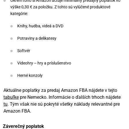
Okrem toho si Amazon účtuje minimálny predajný poplatok vo
výške 0,30 € za položku. Z tohto sú vylúčené produktové
kategórie:
Knihy, hudba, videá a DVD
Potraviny a delikatesy
Softvér
Videohry – hry a príslušenstvo
Herné konzoly
Aktuálne poplatky za predaj Amazon FBA nájdete v tejto
tabuľke
pre Nemecko. Informácie o ďalších trhoch nájdete
tu
. Tým však nie sú pokryté všetky náklady relevantné pre
Amazon FBA.
Záverečný poplatok