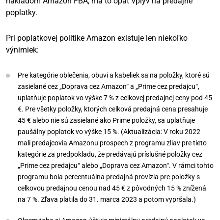
nákladom Amazon FBA, má to opäť vplyv na predajné
poplatky.
Pri poplatkovej politike Amazon existuje len niekoľko
výnimiek:
Pre kategórie oblečenia, obuvi a kabeliek sa na položky, ktoré sú
zasielané cez „Doprava cez Amazon“ a „Prime cez predajcu“,
uplatňuje poplatok vo výške 7 % z celkovej predajnej ceny pod 45
€. Pre všetky položky, ktorých celková predajná cena presahuje
45 € alebo nie sú zasielané ako Prime položky, sa uplatňuje
paušálny poplatok vo výške 15 %. (Aktualizácia: V roku 2022
mali predajcovia Amazonu prospech z programu zliav pre tieto
kategórie za predpokladu, že predávajú príslušné položky cez
„Prime cez predajcu“ alebo „Doprava cez Amazon“. V rámci tohto
programu bola percentuálna predajná provízia pre položky s
celkovou predajnou cenou nad 45 € z pôvodných 15 % znížená
na 7 %. Zľava platila do 31. marca 2023 a potom vypršala.)