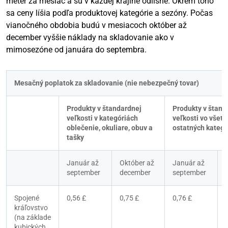
meter za mesiac a sú v každej krajine odlišné. Okrem toho
sa ceny líšia podľa produktovej kategórie a sezóny. Počas
vianočného obdobia budú v mesiacoch október až
december vyššie náklady na skladovanie ako v
mimosezóne od januára do septembra.
Mesačný poplatok za skladovanie (nie nebezpečný tovar)
Produkty v štandardnej 
Produkty v štanda
veľkosti v kategóriách 
veľkosti vo všetk
oblečenie, okuliare, obuv a 
ostatných kategó
tašky
Január až 
Október až 
Január až 
september
december
september
Spojené 
0,56 £
0,75 £
0,76 £
kráľovstvo 
(na základe 
kubických 