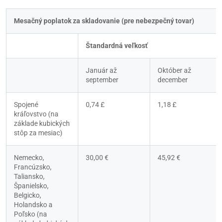
Mesačný poplatok za skladovanie (pre nebezpečný tovar)
Štandardná veľkosť
Január až 
Október až 
september
december
Spojené 
0,74 £
1,18 £
kráľovstvo (na 
základe kubických 
stôp za mesiac)
Nemecko, 
30,00 €
45,92 €
Francúzsko, 
Taliansko, 
Španielsko, 
Belgicko, 
Holandsko a 
Poľsko (na 