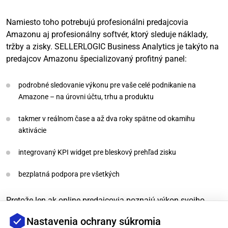
Namiesto toho potrebujú profesionálni predajcovia
Amazonu aj profesionálny softvér, ktorý sleduje náklady,
tržby a zisky. SELLERLOGIC Business Analytics je takýto na
predajcov Amazonu špecializovaný profitný panel:
podrobné sledovanie výkonu pre vaše celé podnikanie na
Amazone – na úrovni účtu, trhu a produktu
takmer v reálnom čase a až dva roky spätne od okamihu
aktivácie
integrovaný KPI widget pre bleskový prehľad zisku
bezplatná podpora pre všetkých
Pretože len ak online predajcovia poznajú výkon svojho
podnikania, môžu robiť rozhodnutia založené na dátach. S
Nastavenia ochrany súkromia
Business Analytics pre Amazon vizualizujú všetky náklady a