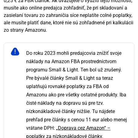
0,25 € za FBA článok. Ak uvažujete o využití tejto možnosti,
musíte ako online predajca zohľadniť, že pri skladovaní a
zasielaní tovaru zo zahraničia síce neplatíte colné poplatky,
ale musíte platiť dane, ktoré nie sú zohľadnené pri kalkulácii
zo strany Amazonu.
Do roku 2023 mohli predajcovia znížiť svoje
náklady na Amazon FBA prostredníctvom
programu Small & Light. Ten bol už zrušený.
Pre bývalé články Small & Light sa teraz
uplatňujú rovnaké poplatky za FBA od
Amazonu ako pre všetky ostatné produkty. Iba
čisté náklady na dopravu sú pre tzv.
nízkonákladové články nižšie. Tu nájdete
prehľad pre články s cenou 11 eur alebo menej
vrátane DPH:
„Doprava cez Amazon“ –
poplatky za nízkonákladové články
.