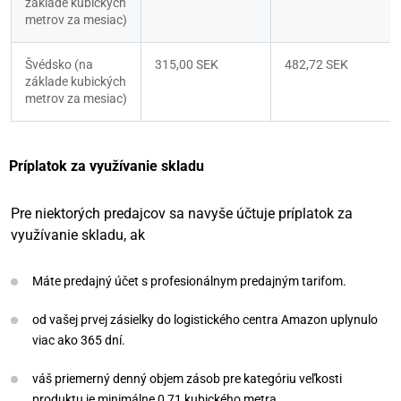
základe kubických 
metrov za mesiac)
Švédsko (na 
315,00 SEK
482,72 SEK
základe kubických 
metrov za mesiac)
Príplatok za využívanie skladu
Pre niektorých predajcov sa navyše účtuje príplatok za
využívanie skladu, ak
Máte predajný účet s profesionálnym predajným tarifom.
od vašej prvej zásielky do logistického centra Amazon uplynulo
viac ako 365 dní.
váš priemerný denný objem zásob pre kategóriu veľkosti
produktu je minimálne 0,71 kubického metra.