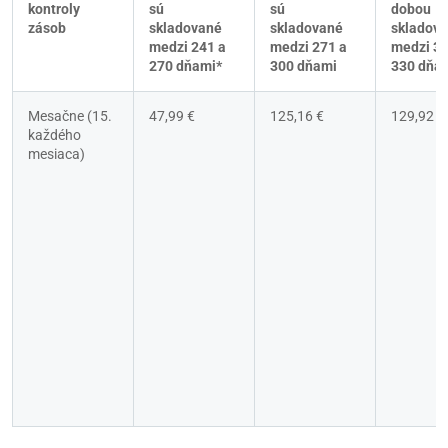
kontroly 
sú 
sú 
dobou 
zásob
skladované 
skladované 
skladova
medzi 241 a 
medzi 271 a 
medzi 30
270 dňami*
300 dňami
330 dňa
Mesačne (15. 
47,99 €
125,16 €
129,92 €
každého 
mesiaca)