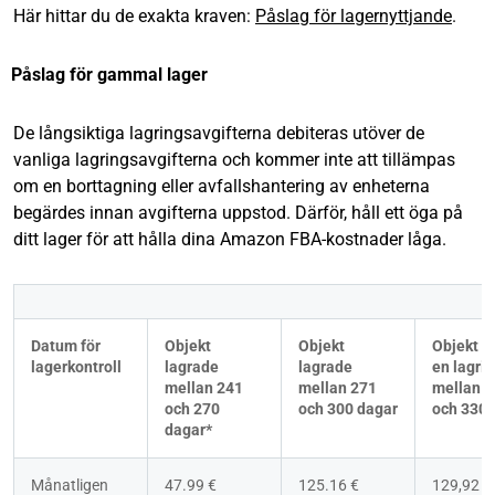
Här hittar du de exakta kraven:
Påslag för lagernyttjande
.
Påslag för gammal lager
De långsiktiga lagringsavgifterna debiteras utöver de
vanliga lagringsavgifterna och kommer inte att tillämpas
om en borttagning eller avfallshantering av enheterna
begärdes innan avgifterna uppstod. Därför, håll ett öga på
ditt lager för att hålla dina Amazon FBA-kostnader låga.
Datum för 
Objekt 
Objekt 
Objekt m
lagerkontroll
lagrade 
lagrade 
en lagrin
mellan 241 
mellan 271 
mellan 3
och 270 
och 300 dagar
och 330 
dagar*
Månatligen 
47.99 €
125.16 €
129,92 €