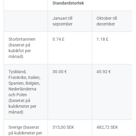
Standardstorlek
Januari till 
Oktober till 
september
december
Storbritannien 
0.74 £
1.18 £
(baserat på 
kubikfot per 
månad)
Tyskland, 
30.00 €
45.92 €
Frankrike, Italien, 
Spanien, Belgien, 
Nederländerna 
och Polen 
(baserat på 
kubikmeter per 
månad)
Sverige (baserat 
315,00 SEK
482,72 SEK
på kubikmeter per 