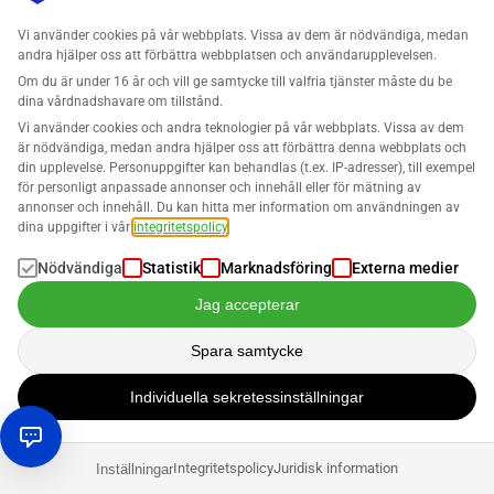
Identifiera bästsäljare och vinstdödare 14 dagar gratis:
Prova
gratis nu
.
Vi använder cookies på vår webbplats. Vissa av dem är nödvändiga, medan
andra hjälper oss att förbättra webbplatsen och användarupplevelsen.
Om du är under 16 år och vill ge samtycke till valfria tjänster måste du be
dina vårdnadshavare om tillstånd.
Upptäck din tillväxtpotential
Vi använder cookies och andra teknologier på vår webbplats. Vissa av dem
är nödvändiga, medan andra hjälper oss att förbättra denna webbplats och
din upplevelse. Personuppgifter kan behandlas (t.ex. IP-adresser), till exempel
Sälj med vinst? Upprätthåll din lönsamhet med
för personligt anpassade annonser och innehåll eller för mätning av
annonser och innehåll. Du kan hitta mer information om användningen av
SELLERLOGIC Business Analytics för Amazon.
dina uppgifter i vår
integritetspolicy
.
Prova det nu i 14 dagar.
Nödvändiga
Statistik
Marknadsföring
Externa medier
Jag accepterar
Hitta Ut Mer
Spara samtycke
Individuella sekretessinställningar
Repricer och återbetalning av FBA-fel
Integritetspolicy
Juridisk information
Inställningar
Inte bara vinstpaneler underlättar den dagliga verksamheten