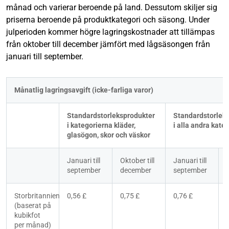
månad och varierar beroende på land. Dessutom skiljer sig
priserna beroende på produktkategori och säsong. Under
julperioden kommer högre lagringskostnader att tillämpas
från oktober till december jämfört med lågsäsongen från
januari till september.
Månatlig lagringsavgift (icke-farliga varor)
Standardstorleksprodukter 
Standardstorleks
i kategorierna kläder, 
i alla andra kate
glasögon, skor och väskor
Januari till 
Oktober till 
Januari till 
september
december
september
Storbritannien 
0,56 £
0,75 £
0,76 £
(baserat på 
kubikfot 
per månad)