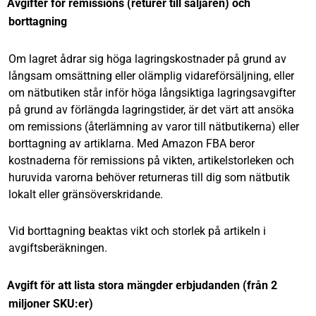
Avgifter för remissions (returer till säljaren) och
borttagning
Om lagret ådrar sig höga lagringskostnader på grund av
långsam omsättning eller olämplig vidareförsäljning, eller
om nätbutiken står inför höga långsiktiga lagringsavgifter
på grund av förlängda lagringstider, är det värt att ansöka
om remissions (återlämning av varor till nätbutikerna) eller
borttagning av artiklarna. Med Amazon FBA beror
kostnaderna för remissions på vikten, artikelstorleken och
huruvida varorna behöver returneras till dig som nätbutik
lokalt eller gränsöverskridande.
Vid borttagning beaktas vikt och storlek på artikeln i
avgiftsberäkningen.
Avgift för att lista stora mängder erbjudanden (från 2
miljoner SKU:er)