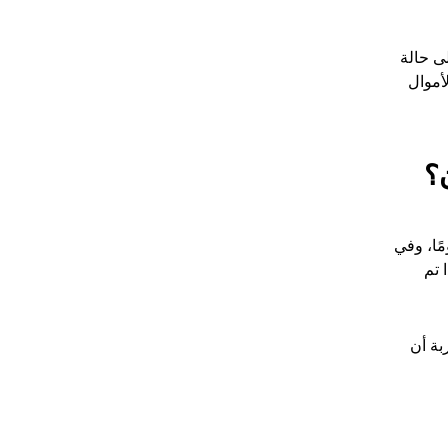
لى حالة
د الأموال
؟
ئع أو المورد أيضًا الانتظار لقرار البنك بعد تقديم جميع المعلومات. قد يستغرق ذلك ما يصل إلى 90 يومًا، وفي
 تم
بة أن