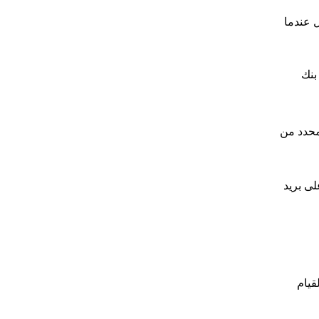
ل عندما
بنك
لمحدد من
 عشر يومًا تقويميًا – إما من خلال Seller Central أو ردًا على بريد
قيام