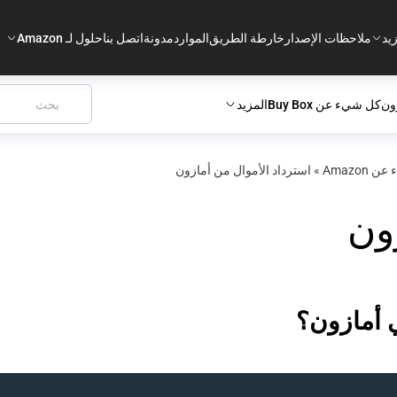
يد
ملاحظات الإصدار
خارطة الطريق
الموارد
مدونة
اتصل بنا
حلول لـ Amazon
ون
كل شيء عن Buy Box
المزيد
»
استرداد الأموال من أمازون
ون
ي أمازون؟