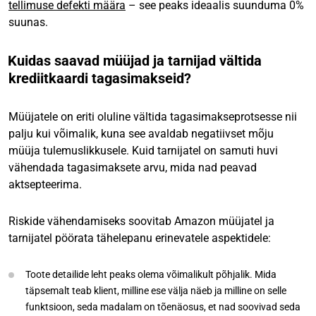
tellimuse defekti määra
– see peaks ideaalis suunduma 0%
suunas.
Kuidas saavad müüjad ja tarnijad vältida
krediitkaardi tagasimakseid?
Müüjatele on eriti oluline vältida tagasimakseprotsesse nii
palju kui võimalik, kuna see avaldab negatiivset mõju
müüja tulemuslikkusele. Kuid tarnijatel on samuti huvi
vähendada tagasimaksete arvu, mida nad peavad
aktsepteerima.
Riskide vähendamiseks soovitab Amazon müüjatel ja
tarnijatel pöörata tähelepanu erinevatele aspektidele:
Toote detailide leht peaks olema võimalikult põhjalik. Mida
täpsemalt teab klient, milline ese välja näeb ja milline on selle
funktsioon, seda madalam on tõenäosus, et nad soovivad seda