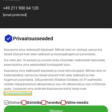
+49 211 900 64 120
[email protected]
Privaatsusseaded
Kasutame oma veebisaidil küpsiseid. Mõned neist on olulised, samas kui
teised aitavad meil seda veebisaiti ja kasutajakogemust parandada.
Kui olete alla 16-aastane ja soovite anda nõusoleku valikulistele teenustele,
Ettevõte
peate küsima oma seaduslikelt hooldajatelt luba.
Kasutame oma veebisaidil küpsiseid ja muid tehnoloogiaid. Mõned neist on
Tugi
hädavajalikud, samas kui teised aitavad meil seda veebisaiti ja teie
kogemust parandada. Isikuandmeid võidakse töödelda (nt IP-aadressid),
näiteks isikupärastatud reklaamide ja sisu või reklaamide ja sisu mõõtmise
Lahendused Amazonile
jaoks. Lisateavet oma andmete kasutamise kohta leiate meie
privaatsuspoliitikast
.
Eesti
Olulised
Statistika
Turundus
Väline meedia
Nõustun