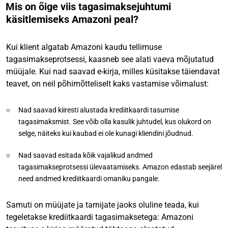
Mis on õige viis tagasimaksejuhtumi
käsitlemiseks Amazoni peal?
Kui klient algatab Amazoni kaudu tellimuse
tagasimakseprotsessi, kaasneb see alati vaeva mõjutatud
müüjale. Kui nad saavad e-kirja, milles küsitakse täiendavat
teavet, on neil põhimõtteliselt kaks vastamise võimalust:
Nad saavad kiiresti alustada krediitkaardi tasumise
tagasimaksmist. See võib olla kasulik juhtudel, kus olukord on
selge, näiteks kui kaubad ei ole kunagi kliendini jõudnud.
Nad saavad esitada kõik vajalikud andmed
tagasimakseprotsessi ülevaatamiseks. Amazon edastab seejärel
need andmed krediitkaardi omaniku pangale.
Samuti on müüjate ja tarnijate jaoks oluline teada, kui
tegeletakse krediitkaardi tagasimaksetega: Amazoni