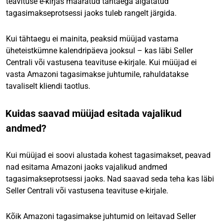
teavituse e-kirjas määratud tähtaega algatatud
tagasimakseprotsessi jaoks tuleb rangelt järgida.
Kui tähtaegu ei mainita, peaksid müüjad vastama
üheteistkümne kalendripäeva jooksul – kas läbi Seller
Centrali või vastusena teavituse e-kirjale. Kui müüjad ei
vasta Amazoni tagasimakse juhtumile, rahuldatakse
tavaliselt kliendi taotlus.
Kuidas saavad müüjad esitada vajalikud
andmed?
Kui müüjad ei soovi alustada kohest tagasimakset, peavad
nad esitama Amazoni jaoks vajalikud andmed
tagasimakseprotsessi jaoks. Nad saavad seda teha kas läbi
Seller Centrali või vastusena teavituse e-kirjale.
Kõik Amazoni tagasimakse juhtumid on leitavad Seller