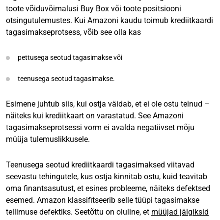
toote võiduvõimalusi Buy Box või toote positsiooni
otsingutulemustes. Kui Amazoni kaudu toimub krediitkaardi
tagasimakseprotsess, võib see olla kas
pettusega seotud tagasimakse või
teenusega seotud tagasimakse.
Esimene juhtub siis, kui ostja väidab, et ei ole ostu teinud –
näiteks kui krediitkaart on varastatud. See Amazoni
tagasimakseprotsessi vorm ei avalda negatiivset mõju
müüja tulemuslikkusele.
Teenusega seotud krediitkaardi tagasimaksed viitavad
seevastu tehingutele, kus ostja kinnitab ostu, kuid teavitab
oma finantsasutust, et esines probleeme, näiteks defektsed
esemed. Amazon klassifitseerib selle tüüpi tagasimakse
tellimuse defektiks. Seetõttu on oluline, et
müüjad jälgiksid