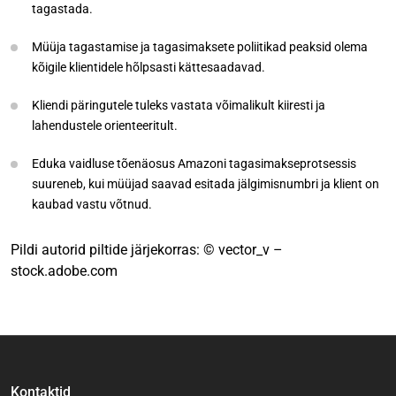
tagastada.
Müüja tagastamise ja tagasimaksete poliitikad peaksid olema
kõigile klientidele hõlpsasti kättesaadavad.
Kliendi päringutele tuleks vastata võimalikult kiiresti ja
lahendustele orienteeritult.
Eduka vaidluse tõenäosus Amazoni tagasimakseprotsessis
suureneb, kui müüjad saavad esitada jälgimisnumbri ja klient on
kaubad vastu võtnud.
Pildi autorid piltide järjekorras: © vector_v –
stock.adobe.com
Kontaktid