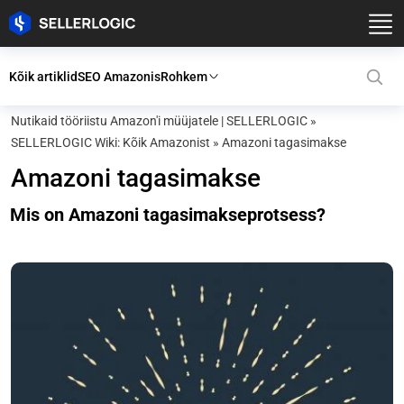
Kõik artiklid
SEO Amazonis
Rohkem
Nutikaid tööriistu Amazon'i müüjatele | SELLERLOGIC
»
SELLERLOGIC Wiki: Kõik Amazonist
»
Amazoni tagasimakse
Amazoni tagasimakse
Mis on Amazoni tagasimakseprotsess?