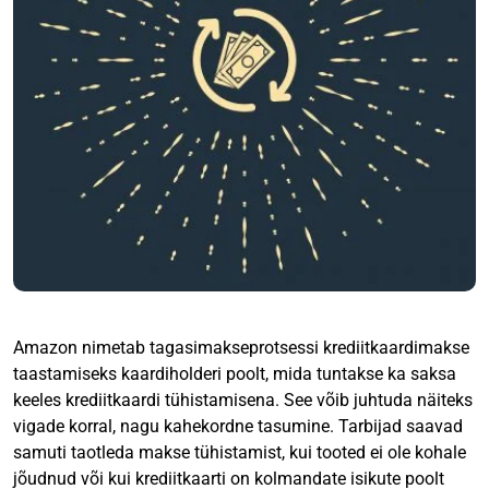
Amazon nimetab tagasimakseprotsessi krediitkaardimakse
taastamiseks kaardiholderi poolt, mida tuntakse ka saksa
keeles krediitkaardi tühistamisena. See võib juhtuda näiteks
vigade korral, nagu kahekordne tasumine. Tarbijad saavad
samuti taotleda makse tühistamist, kui tooted ei ole kohale
jõudnud või kui krediitkaarti on kolmandate isikute poolt