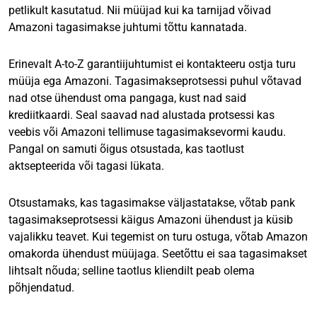
petlikult kasutatud. Nii müüjad kui ka tarnijad võivad
Amazoni tagasimakse juhtumi tõttu kannatada.
Erinevalt A-to-Z garantiijuhtumist ei kontakteeru ostja turu
müüja ega Amazoni. Tagasimakseprotsessi puhul võtavad
nad otse ühendust oma pangaga, kust nad said
krediitkaardi. Seal saavad nad alustada protsessi kas
veebis või Amazoni tellimuse tagasimaksevormi kaudu.
Pangal on samuti õigus otsustada, kas taotlust
aktsepteerida või tagasi lükata.
Otsustamaks, kas tagasimakse väljastatakse, võtab pank
tagasimakseprotsessi käigus Amazoni ühendust ja küsib
vajalikku teavet. Kui tegemist on turu ostuga, võtab Amazon
omakorda ühendust müüjaga. Seetõttu ei saa tagasimakset
lihtsalt nõuda; selline taotlus kliendilt peab olema
põhjendatud.