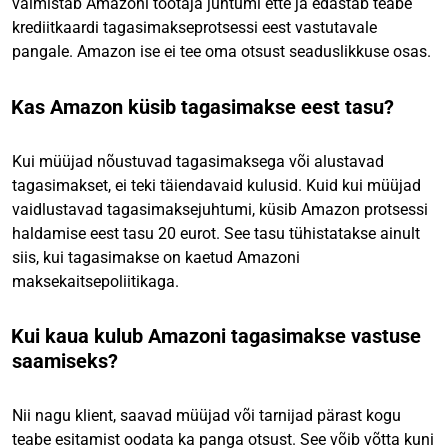
valmistab Amazoni töötaja juhtumi ette ja edastab teabe
krediitkaardi tagasimakseprotsessi eest vastutavale
pangale. Amazon ise ei tee oma otsust seaduslikkuse osas.
Kas Amazon küsib tagasimakse eest tasu?
Kui müüjad nõustuvad tagasimaksega või alustavad
tagasimakset, ei teki täiendavaid kulusid. Kuid kui müüjad
vaidlustavad tagasimaksejuhtumi, küsib Amazon protsessi
haldamise eest tasu 20 eurot. See tasu tühistatakse ainult
siis, kui tagasimakse on kaetud Amazoni
maksekaitsepoliitikaga.
Kui kaua kulub Amazoni tagasimakse vastuse
saamiseks?
Nii nagu klient, saavad müüjad või tarnijad pärast kogu
teabe esitamist oodata ka panga otsust. See võib võtta kuni