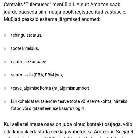
Centralis "Tulemused" menüü all. Ainult Amazon saab
juurde pääseda siin müüja poolt registreeritud vastusele.
Müüjad peaksid esitama järgmised andmed:
tehingu staatus,
toote kirjeldus,
saatmise kuupäev,
saatmisviis (FBA, FBM jne),
teave jälgimise kohta (nt jälgimisnumber),
kui kohaldatav, täiendav teave toote või eseme kohta, näiteks
fotod või digitaalteenuse kasutuslogid.
Kui selle tellimuse osas on juba olnud kontakt ostjaga, võib
olla kasulik edastada see kirjavahetus ka Amazoni. Seejärel