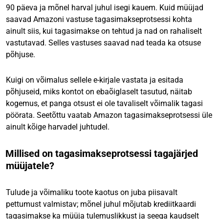
90 päeva ja mõnel harval juhul isegi kauem. Kuid müüjad
saavad Amazoni vastuse tagasimakseprotsessi kohta
ainult siis, kui tagasimakse on tehtud ja nad on rahaliselt
vastutavad. Selles vastuses saavad nad teada ka otsuse
põhjuse.
Kuigi on võimalus sellele e-kirjale vastata ja esitada
põhjuseid, miks kontot on ebaõiglaselt tasutud, näitab
kogemus, et panga otsust ei ole tavaliselt võimalik tagasi
pöörata. Seetõttu vaatab Amazon tagasimakseprotsessi üle
ainult kõige harvadel juhtudel.
Millised on tagasimakseprotsessi tagajärjed
müüjatele?
Tulude ja võimaliku toote kaotus on juba piisavalt
pettumust valmistav; mõnel juhul mõjutab krediitkaardi
tagasimakse ka müüja tulemuslikkust ja seega kaudselt