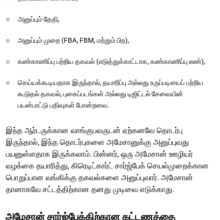
அனுப்பும் தேதி,
அனுப்பும் முறை (FBA, FBM, மற்றும் பிற),
கண்காணிப்பு பற்றிய தகவல் (எடுத்துக்காட்டாக, கண்காணிப்பு எண்),
செய்யக்கூடியதாக இருந்தால், தயாரிப்பு அல்லது உருப்படியைப் பற்றிய
கூடுதல் தகவல், புகைப்படங்கள் அல்லது டிஜிட்டல் சேவையின்
பயன்பாட்டு பதிவுகள் போன்றவை.
இந்த ஆர்டருக்கான வாங்குபவருடன் ஏற்கனவே தொடர்பு
இருந்தால், இந்த தொடர்புகளை அமேசானுக்கு அனுப்புவது
பயனுள்ளதாக இருக்கலாம். பின்னர், ஒரு அமேசான் ஊழியர்
வழக்கை தயாரித்து, கிரெடிட்கார்ட் சார்ஜ்பேக் செயல்முறைக்கான
பொறுப்பான வங்கிக்கு தகவல்களை அனுப்புவார். அமேசான்
தானாகவே சட்டத்திற்கான தனது முடிவை எடுக்காது.
அமேசான் சார்ஜ்பேக்கிற்கான கட்டணத்தை