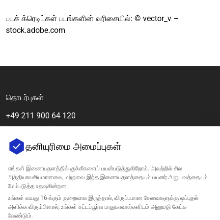
படக் க்ரெடிட்கள் படங்களின் வரிசையில்: © vector_v –
stock.adobe.com
தொடர்புகள்
+49 211 900 64 120
[email protected]
தனியுரிமை அமைப்புகள்
எங்கள் இணையதளத்தில் குக்கீகளைப் பயன்படுத்துகிறோம். அவற்றில் சில
அத்தியாவசியமானவை, மற்றவை இந்த இணையதளத்தையும் பயனர் அனுபவத்தையும்
மேம்படுத்த உதவுகின்றன.
உங்கள் வயது 16-க்கும் குறைவாக இருந்தால், விருப்பமான சேவைகளுக்கு ஒப்புதல்
அளிக்க விரும்பினால், உங்கள் சட்டப்பூர்வ பாதுகாவலர்களிடம் அனுமதி கேட்க
வேண்டும்.