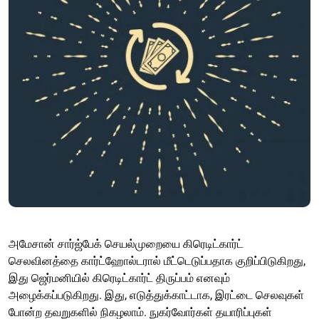
அமேசான் சார்ஜ்பேக் செயல்முறையை கிரெடிட்கார்ட்
செலவினத்தை கார்ட்ஹோல்டரால் மீட்டெடுப்பதாக குறிப்பிடுகிறது,
இது ஜெர்மனியில் கிரெடிட்கார்ட் திருப்பம் எனவும்
அழைக்கப்படுகிறது. இது, எடுத்துக்காட்டாக, இரட்டை செலவுகள்
போன்ற தவறுகளில் நிகழலாம். நுகர்வோர்கள் தயாரிப்புகள்