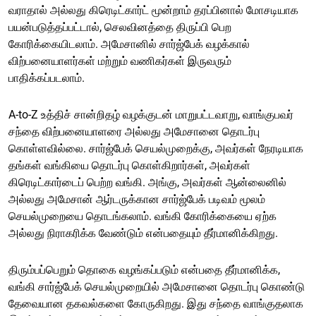
வராதால் அல்லது கிரெடிட்கார்ட் மூன்றாம் தரப்பினால் மோசடியாக
பயன்படுத்தப்பட்டால், செலவினத்தை திருப்பி பெற
கோரிக்கையிடலாம். அமேசானில் சார்ஜ்பேக் வழக்கால்
விற்பனையாளர்கள் மற்றும் வணிகர்கள் இருவரும்
பாதிக்கப்படலாம்.
A-to-Z உத்திச் சான்றிதழ் வழக்குடன் மாறுபட்டவாறு, வாங்குபவர்
சந்தை விற்பனையாளரை அல்லது அமேசானை தொடர்பு
கொள்ளவில்லை. சார்ஜ்பேக் செயல்முறைக்கு, அவர்கள் நேரடியாக
தங்கள் வங்கியை தொடர்பு கொள்கிறார்கள், அவர்கள்
கிரெடிட்கார்டைப் பெற்ற வங்கி. அங்கு, அவர்கள் ஆன்லைனில்
அல்லது அமேசான் ஆர்டருக்கான சார்ஜ்பேக் படிவம் மூலம்
செயல்முறையை தொடங்கலாம். வங்கி கோரிக்கையை ஏற்க
அல்லது நிராகரிக்க வேண்டும் என்பதையும் தீர்மானிக்கிறது.
திரும்பப்பெறும் தொகை வழங்கப்படும் என்பதை தீர்மானிக்க,
வங்கி சார்ஜ்பேக் செயல்முறையில் அமேசானை தொடர்பு கொண்டு
தேவையான தகவல்களை கோருகிறது. இது சந்தை வாங்குதலாக