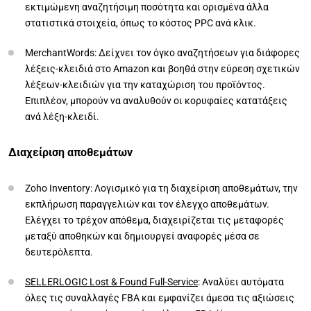
εκτιμώμενη αναζητήσιμη ποσότητα και ορισμένα άλλα
στατιστικά στοιχεία, όπως το κόστος PPC ανά κλικ.
MerchantWords: Δείχνει τον όγκο αναζητήσεων για διάφορες
λέξεις-κλειδιά στο Amazon και βοηθά στην εύρεση σχετικών
λέξεων-κλειδιών για την καταχώριση του προϊόντος.
Επιπλέον, μπορούν να αναλυθούν οι κορυφαίες κατατάξεις
ανά λέξη-κλειδί.
Διαχείριση αποθεμάτων
Zoho Inventory: Λογισμικό για τη διαχείριση αποθεμάτων, την
εκπλήρωση παραγγελιών και τον έλεγχο αποθεμάτων.
Ελέγχει το τρέχον απόθεμα, διαχειρίζεται τις μεταφορές
μεταξύ αποθηκών και δημιουργεί αναφορές μέσα σε
δευτερόλεπτα.
SELLERLOGIC Lost & Found Full-Service
: Αναλύει αυτόματα
όλες τις συναλλαγές FBA και εμφανίζει άμεσα τις αξιώσεις