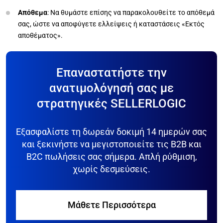
Απόθεμα
: Να θυμάστε επίσης να παρακολουθείτε το απόθεμά
σας, ώστε να αποφύγετε ελλείψεις ή καταστάσεις «Εκτός
αποθέματος».
Επαναστατήστε την
ανατιμολόγησή σας με
στρατηγικές SELLERLOGIC
Εξασφαλίστε τη δωρεάν δοκιμή 14 ημερών σας
και ξεκινήστε να μεγιστοποιείτε τις B2B και
B2C πωλήσεις σας σήμερα. Απλή ρύθμιση,
χωρίς δεσμεύσεις.
Μάθετε Περισσότερα