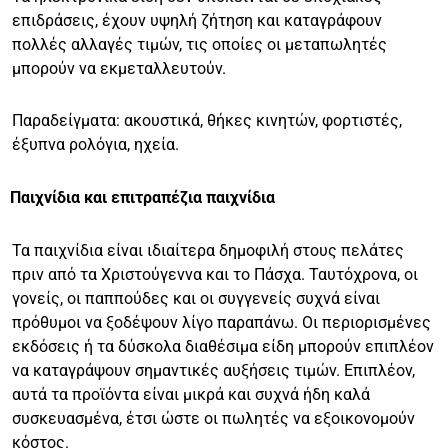
επιδράσεις, έχουν υψηλή ζήτηση και καταγράφουν
πολλές αλλαγές τιμών, τις οποίες οι μεταπωλητές
μπορούν να εκμεταλλευτούν.
Παραδείγματα: ακουστικά, θήκες κινητών, φορτιστές,
έξυπνα ρολόγια, ηχεία.
Παιχνίδια και επιτραπέζια παιχνίδια
Τα παιχνίδια είναι ιδιαίτερα δημοφιλή στους πελάτες
πριν από τα Χριστούγεννα και το Πάσχα. Ταυτόχρονα, οι
γονείς, οι παππούδες και οι συγγενείς συχνά είναι
πρόθυμοι να ξοδέψουν λίγο παραπάνω. Οι περιορισμένες
εκδόσεις ή τα δύσκολα διαθέσιμα είδη μπορούν επιπλέον
να καταγράψουν σημαντικές αυξήσεις τιμών. Επιπλέον,
αυτά τα προϊόντα είναι μικρά και συχνά ήδη καλά
συσκευασμένα, έτσι ώστε οι πωλητές να εξοικονομούν
κόστος.