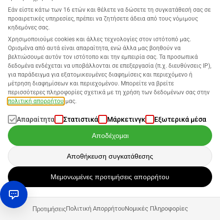
Amazon ή τους πελάτες. Όποιος θέλει να είναι επιτυχής
Εάν είστε κάτω των 16 ετών και θέλετε να δώσετε τη συγκατάθεσή σας σε
στη μεταπώληση πρέπει επίσης να είναι έτοιμος να
προαιρετικές υπηρεσίες, πρέπει να ζητήσετε άδεια από τους νόμιμους
κηδεμόνες σας.
αντιδράσει στις δυναμικές εξελίξεις της αγοράς και να
Χρησιμοποιούμε cookies και άλλες τεχνολογίες στον ιστότοπό μας.
εργάζεται συνεχώς για τη βελτιστοποίηση του
Ορισμένα από αυτά είναι απαραίτητα, ενώ άλλα μας βοηθούν να
επιχειρηματικού μοντέλου.
βελτιώσουμε αυτόν τον ιστότοπο και την εμπειρία σας. Τα προσωπικά
δεδομένα ενδέχεται να υποβάλλονται σε επεξεργασία (π.χ. διευθύνσεις IP),
για παράδειγμα για εξατομικευμένες διαφημίσεις και περιεχόμενο ή
Συχνές ερωτήσεις
μέτρηση διαφημίσεων και περιεχομένου. Μπορείτε να βρείτε
περισσότερες πληροφορίες σχετικά με τη χρήση των δεδομένων σας στην
πολιτική απορρήτου
μας.
Πόσα κερδίζει κανείς ως πωλητής στο
Απαραίτητα
Στατιστικά
Μάρκετινγκ
Εξωτερικά μέσα
Amazon;
Αποδέχομαι
Τα κέρδη ποικίλλουν σημαντικά, ανάλογα με τα
Αποθήκευση συγκατάθεσης
περιθώρια κέρδους προϊόντων, τον όγκο πωλήσεων
Μεμονωμένες προτιμήσεις απορρήτου
Είναι νόμιμη η μεταπώληση;
και τις χρεώσεις. Πολλοί κερδίζουν μεταξύ
μερικών εκατοντάδων έως αρκετών χιλιάδων
Ναι, η μεταπώληση είναι νόμιμη, εφόσον δεν
ευρώ μηνιαίως.
Πολιτική Απορρήτου
Νομικές Πληροφορίες
Προτιμήσεις
παραβιάζονται δικαιώματα και τα προϊόντα έχουν