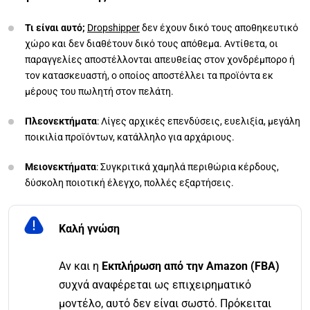
Τι είναι αυτό;
Dropshipper
δεν έχουν δικό τους αποθηκευτικό
χώρο και δεν διαθέτουν δικό τους απόθεμα. Αντίθετα, οι
παραγγελίες αποστέλλονται απευθείας στον χονδρέμπορο ή
τον κατασκευαστή, ο οποίος αποστέλλει τα προϊόντα εκ
μέρους του πωλητή στον πελάτη.
Πλεονεκτήματα
: Λίγες αρχικές επενδύσεις, ευελιξία, μεγάλη
ποικιλία προϊόντων, κατάλληλο για αρχάριους.
Μειονεκτήματα
: Συγκριτικά χαμηλά περιθώρια κέρδους,
δύσκολη ποιοτική έλεγχο, πολλές εξαρτήσεις.
Καλή γνώση
Αν και η
Εκπλήρωση από την Amazon (FBA)
συχνά αναφέρεται ως επιχειρηματικό
μοντέλο, αυτό δεν είναι σωστό. Πρόκειται