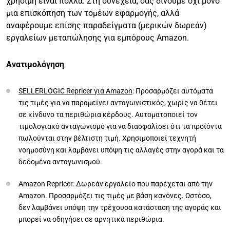
χρήσιμη είναι πολλά. Στη συνέχεια, σας δίνουμε όχι μόνο
μια επισκόπηση των τομέων εφαρμογής, αλλά
αναφέρουμε επίσης παραδείγματα (μερικών δωρεάν)
εργαλείων μεταπώλησης για εμπόρους Amazon.
Ανατιμολόγηση
SELLERLOGIC Repricer για Amazon
: Προσαρμόζει αυτόματα
τις τιμές για να παραμείνει ανταγωνιστικός, χωρίς να θέτει
σε κίνδυνο τα περιθώρια κέρδους. Αυτοματοποιεί τον
τιμολογιακό ανταγωνισμό για να διασφαλίσει ότι τα προϊόντα
πωλούνται στην βέλτιστη τιμή. Χρησιμοποιεί τεχνητή
νοημοσύνη και λαμβάνει υπόψη τις αλλαγές στην αγορά και τα
δεδομένα ανταγωνισμού.
Amazon Repricer: Δωρεάν εργαλείο που παρέχεται από την
Amazon. Προσαρμόζει τις τιμές με βάση κανόνες. Ωστόσο,
δεν λαμβάνει υπόψη την τρέχουσα κατάσταση της αγοράς και
μπορεί να οδηγήσει σε αρνητικά περιθώρια.