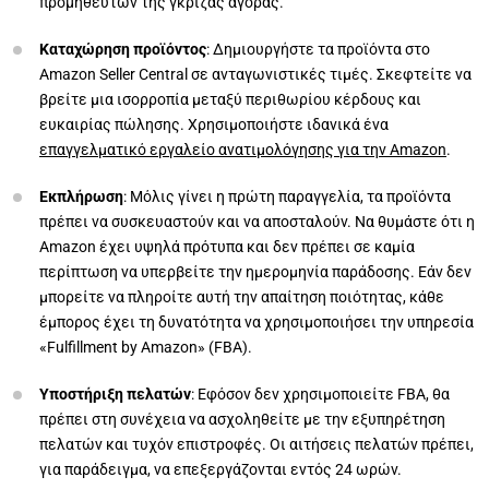
προμηθευτών της γκρίζας αγοράς.
Καταχώρηση προϊόντος
: Δημιουργήστε τα προϊόντα στο
Amazon Seller Central σε ανταγωνιστικές τιμές. Σκεφτείτε να
βρείτε μια ισορροπία μεταξύ περιθωρίου κέρδους και
ευκαιρίας πώλησης. Χρησιμοποιήστε ιδανικά ένα
επαγγελματικό εργαλείο ανατιμολόγησης για την Amazon
.
Εκπλήρωση
: Μόλις γίνει η πρώτη παραγγελία, τα προϊόντα
πρέπει να συσκευαστούν και να αποσταλούν. Να θυμάστε ότι η
Amazon έχει υψηλά πρότυπα και δεν πρέπει σε καμία
περίπτωση να υπερβείτε την ημερομηνία παράδοσης. Εάν δεν
μπορείτε να πληροίτε αυτή την απαίτηση ποιότητας, κάθε
έμπορος έχει τη δυνατότητα να χρησιμοποιήσει την υπηρεσία
«Fulfillment by Amazon» (FBA).
Υποστήριξη πελατών
: Εφόσον δεν χρησιμοποιείτε FBA, θα
πρέπει στη συνέχεια να ασχοληθείτε με την εξυπηρέτηση
πελατών και τυχόν επιστροφές. Οι αιτήσεις πελατών πρέπει,
για παράδειγμα, να επεξεργάζονται εντός 24 ωρών.