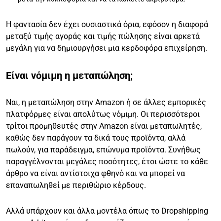
Η φαντασία δεν έχει ουσιαστικά όρια, εφόσον η διαφορά
μεταξύ τιμής αγοράς και τιμής πώλησης είναι αρκετά
μεγάλη για να δημιουργήσει μια κερδοφόρα επιχείρηση.
Είναι νόμιμη η μεταπώληση;
Ναι, η μεταπώληση στην Amazon ή σε άλλες εμπορικές
πλατφόρμες είναι απολύτως νόμιμη. Οι περισσότεροι
τρίτοι προμηθευτές στην Amazon είναι μεταπωλητές,
καθώς δεν παράγουν τα δικά τους προϊόντα, αλλά
πωλούν, για παράδειγμα, επώνυμα προϊόντα. Συνήθως
παραγγέλνονται μεγάλες ποσότητες, έτσι ώστε το κάθε
άρθρο να είναι αντίστοιχα φθηνό και να μπορεί να
επαναπωληθεί με περιθώριο κέρδους.
Αλλά υπάρχουν και άλλα μοντέλα όπως το Dropshipping