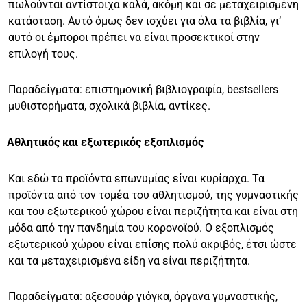
πωλούνται αντίστοιχα καλά, ακόμη και σε μεταχειρισμένη
κατάσταση. Αυτό όμως δεν ισχύει για όλα τα βιβλία, γι’
αυτό οι έμποροι πρέπει να είναι προσεκτικοί στην
επιλογή τους.
Παραδείγματα: επιστημονική βιβλιογραφία, bestsellers
μυθιστορήματα, σχολικά βιβλία, αντίκες.
Αθλητικός και εξωτερικός εξοπλισμός
Και εδώ τα προϊόντα επωνυμίας είναι κυρίαρχα. Τα
προϊόντα από τον τομέα του αθλητισμού, της γυμναστικής
και του εξωτερικού χώρου είναι περιζήτητα και είναι στη
μόδα από την πανδημία του κορονοϊού. Ο εξοπλισμός
εξωτερικού χώρου είναι επίσης πολύ ακριβός, έτσι ώστε
και τα μεταχειρισμένα είδη να είναι περιζήτητα.
Παραδείγματα: αξεσουάρ γιόγκα, όργανα γυμναστικής,