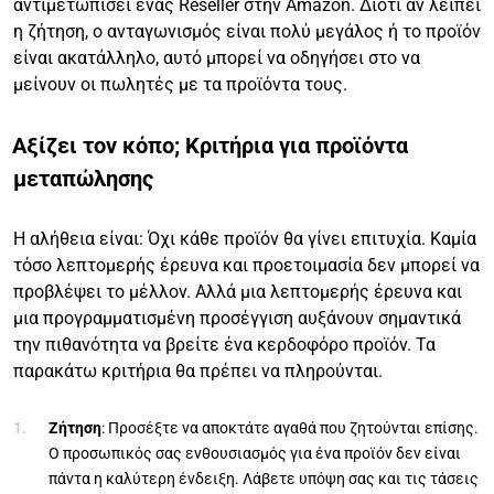
αντιμετωπίσει ένας Reseller στην Amazon. Διότι αν λείπει
η ζήτηση, ο ανταγωνισμός είναι πολύ μεγάλος ή το προϊόν
είναι ακατάλληλο, αυτό μπορεί να οδηγήσει στο να
μείνουν οι πωλητές με τα προϊόντα τους.
Αξίζει τον κόπο; Κριτήρια για προϊόντα
μεταπώλησης
Η αλήθεια είναι: Όχι κάθε προϊόν θα γίνει επιτυχία. Καμία
τόσο λεπτομερής έρευνα και προετοιμασία δεν μπορεί να
προβλέψει το μέλλον. Αλλά μια λεπτομερής έρευνα και
μια προγραμματισμένη προσέγγιση αυξάνουν σημαντικά
την πιθανότητα να βρείτε ένα κερδοφόρο προϊόν. Τα
παρακάτω κριτήρια θα πρέπει να πληρούνται.
Ζήτηση
: Προσέξτε να αποκτάτε αγαθά που ζητούνται επίσης.
Ο προσωπικός σας ενθουσιασμός για ένα προϊόν δεν είναι
πάντα η καλύτερη ένδειξη. Λάβετε υπόψη σας και τις τάσεις