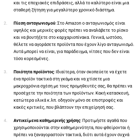
και τις εποχιακές επιδράσεις, αλλά το καλύτερο είναι μια
σταθερή ζήτηση για μεγαλύτερο χρονικό διάστημα.
Πίεση ανταγωνισμού
: Στο Amazon ο ανταγωνισμός είναι
υψηλός και μερικές φορές πρέπει να αναλάβετε το ρίσκο
και να βουτήξετε στο καρχαριοπίνακα. Γενικά, ωστόσο,
θέλετε να αγοράσετε προϊόντα που έχουν λίγο ανταγωνισμό.
Αυτά μπορεί να είναι, για παράδειγμα, νίτσες που δεν είναι
τόσο κορεσμένες.
Ποιότητα προϊόντος
: Ιδιαίτερα, όταν σκοπεύετε να έχετε
ένα προϊόν τακτικά στη γκάμα και να χτίσετε μια
μακροχρόνια σχέση με τους προμηθευτές σας, θα πρέπει να
προσέχετε την ποιότητα των προϊόντων. Κακή κατασκευή,
κατώτερα υλικά κ.λπ. οδηγούν μόνο σε επιστροφές και
κακές κριτικές, που βλάπτουν την επιχείρησή σας.
Αντικείμενα καθημερινής χρήσης
: Προτιμήστε αγαθά που
χρησιμοποιούνται στην καθημερινότητα, που φθείρονται ή
πρέπει να ξαναγοραστούν τακτικά, διότι αυτά έχουν συχνά