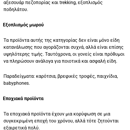
αξεσουάρ πεζοπορίας και trekking, εξοπλισμός
ποδηλάτου.
Εξοπλισμός μωρού
Τα προϊόντα αυτής της κατηγορίας δεν είναι μόνο είδη
κατανάλωσης που αγοράζονται συχνά, αλλά είναι επίσης
υψηλότερης τιμής. Ταυτόχρονα, οι γονείς είναι πρόθυμοι
να πληρώσουν ανάλογα για ποιοτικά και ασφαλή είδη.
Παραδείγματα: καρότσια, βρεφικές τροφές, παιχνίδια,
babyphones.
Εποχιακά προϊόντα
Τα εποχιακά προϊόντα έχουν μια κορύφωση σε μια
συγκεκριμένη εποχή του χρόνου, αλλά τότε ζητούνται
εξαιρετικά πολύ.