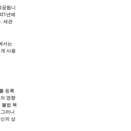
 제공됩니
021년에
. 세관
션에서는
떻게 사용
를 등록
제의 영향
 불법 복
 그러나
자신의 상