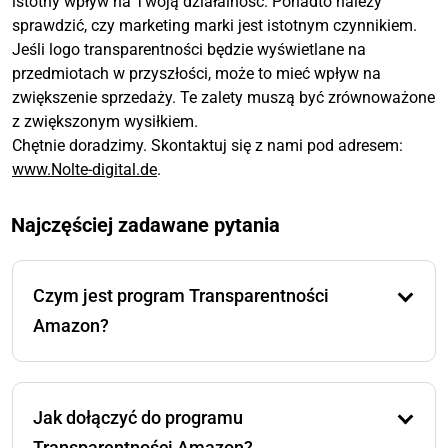
istotny wpływ na Twoją działalność. Ponadto należy
sprawdzić, czy marketing marki jest istotnym czynnikiem.
Jeśli logo transparentności będzie wyświetlane na
przedmiotach w przyszłości, może to mieć wpływ na
zwiększenie sprzedaży. Te zalety muszą być zrównoważone
z zwiększonym wysiłkiem.
Chętnie doradzimy. Skontaktuj się z nami pod adresem:
www.Nolte-digital.de
.
Najczęściej zadawane pytania
Czym jest program Transparentności
Amazon?
Program Transparentności Amazon to usługa
serializacji produktów zaprojektowana w celu
Jak dołączyć do programu
zwalczania podrabiania i zapewnienia autentyczności
produktów. Dzięki unikalnym, skanowalnym kodom
Transparentności Amazon?