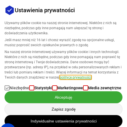
Ustawienia prywatności
Używamy plików cookie na naszej stronie internetowej. Niektóre z nich są
niezbędne, podczas gdy inne pomagają nam ulepszać tę stronę i
doświadczenia użytkownika.
Jeśli masz mniej niż 16 lat i chcesz wyrazić zgodę na opcjonalne usługi,
Firma
musisz poprosić swoich opiekunów prawnych o zgodę.
Na naszej stronie internetowej używamy plików cookie i innych technologii.
Wsparcie
Niektóre z nich są niezbędne, podczas gdy inne pomagają nam poprawić tę
stronę internetową i Twoje doświadczenia. Dane osobowe mogą być
przetwarzane (np. adresy IP), na przykład w celu personalizowanych reklam i
Rozwiązania dla Amazon
treści lub pomiaru reklam i treści. Więcej informacji na temat korzystania z
Twoich danych znajdziesz w naszej
polityce prywatności
.
Polski
Niezbędne
Statystyki
Marketingowe
Media zewnętrzne
Akceptuję
Zapisz zgodę
Dane są przetwarzane zgodnie z naszą
Polityką Prywatności
Indywidualne ustawienia prywatności
Copyright © 2026 SELLERLOGIC. Wszelkie prawa zastrzeżone