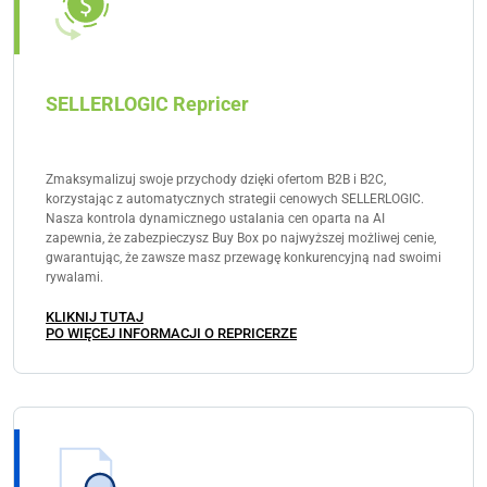
uzyskania dokładnej wyceny dostosowanej do
Twoich potrzeb.
SELLERLOGIC Repricer
Zmaksymalizuj swoje przychody dzięki ofertom B2B i B2C,
korzystając z automatycznych strategii cenowych SELLERLOGIC.
Nasza kontrola dynamicznego ustalania cen oparta na AI
zapewnia, że zabezpieczysz Buy Box po najwyższej możliwej cenie,
gwarantując, że zawsze masz przewagę konkurencyjną nad swoimi
rywalami.
KLIKNIJ TUTAJ
PO WIĘCEJ INFORMACJI O REPRICERZE