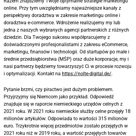
Razem znajdziemy Twoje optymalne strategie marketingu
online. Przy tym uwzględniamy najważniejsze kanały z
perspektywy doradztwa w zakresie marketingu online i
doradztwa e-commerce. Wdrożenie realizujemy my lub
jedna z naszych wybranych agencji partnerskich z różnych
dziedzin. Dla Twojego sukcesu współpracujemy z
doświadczonymi profesjonalistami z zakresu eCommerce,
marketingu, finansów i technologii. Od startupów po małe i
średnie przedsiębiorstwa (MŚP) oraz duże korporacje, my i
nasi partnerzy będziemy towarzyszyć Ci w procesie rozwoju
i optymalizacji. Kontakt na
https://nolte-digital.de/
.
Pytanie brzmi, czy piractwo jest dużym problemem.
Przyjrzyjmy się Niemcom jako przykład. Odpowiedź
znajduje się w raporcie niemieckiego urzędów celnych z
2021 roku. W 2021 roku niemieckie służby celne przejęły 18
milionów artykułów. Odpowiada to wartości 315 milionów
euro. Trzykrotnie więcej przedmiotów zostało przejętych w
2021 roku niż w 2019 roku, a wartość przejętych towarów