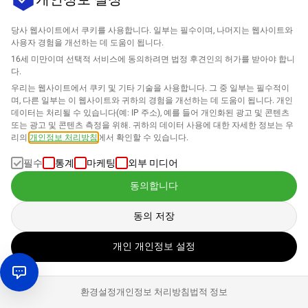
당사 웹사이트에서 쿠키를 사용합니다. 일부는 필수이며, 나머지는 웹사이트와
사용자 경험을 개선하는 데 도움이 됩니다.
16세 미만이며 선택적 서비스에 동의하려면 법정 후견인의 허가를 받아야 합니
다.
우리는 웹사이트에서 쿠키 및 기타 기술을 사용합니다. 그 중 일부는 필수적이
며, 다른 일부는 이 웹사이트와 귀하의 경험을 개선하는 데 도움이 됩니다. 개인
데이터는 처리될 수 있습니다(예: IP 주소), 예를 들어 개인화된 광고 및 콘텐츠
우리 커뮤니티의 일원이
또는 광고 및 콘텐츠 측정을 위해. 귀하의 데이터 사용에 대한 자세한 정보는 우
리의
개인정보 처리방침
에서 확인할 수 있습니다.
되세요!
필수
통계
마케팅
외부 미디어
동의합니다
동의 저장
개인 개인정보 설정
연락처
환경설정
개인정보 처리방침
법적 정보
+49 211 900 64 120