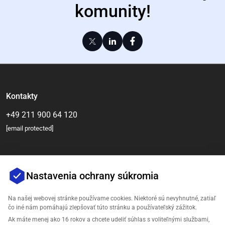
komunity!
Kontakty
+49 211 900 64 120
[email protected]
Nastavenia ochrany súkromia
Na našej webovej stránke používame cookies. Niektoré sú nevyhnutné, zatiaľ
čo iné nám pomáhajú zlepšovať túto stránku a používateľský zážitok.
Ak máte menej ako 16 rokov a chcete udeliť súhlas s voliteľnými službami,