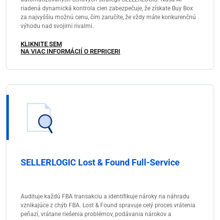
riadená dynamická kontrola cien zabezpečuje, že získate Buy Box
za najvyššiu možnú cenu, čím zaručíte, že vždy máte konkurenčnú
výhodu nad svojimi rivalmi.
KLIKNITE SEM
NA VIAC INFORMÁCIÍ O REPRICERI
SELLERLOGIC Lost & Found Full-Service
Audituje každú FBA transakciu a identifikuje nároky na náhradu
vznikajúce z chýb FBA. Lost & Found spravuje celý proces vrátenia
peňazí, vrátane riešenia problémov, podávania nárokov a