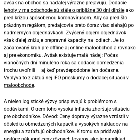
avšak na obchod sa naďalej výrazne prejavujú.
Dodacie
lehoty v maloobchode sú stále o približne 30 dní dlhšie
ako
pred krízou spôsobenou koronavírusom. Aby sa predišlo
prázdnym regálom, predajcovia preto čoraz viac siahajú po
nadmerných objednávkach. Zvýšený objem objednávok
však ďalej znižuje prepravné kapacity na lodiach. Je to
začarovaný kruh pre offline aj online maloobchod a rovnako
aj pre ekonomiku. Avšak existuje malá nádej: Počas
vianočných dní minulého roka sa dodacie obmedzenia
trochu uvoľnili – aj keď pravdepodobne len dočasne.
Vyplýva to z aktuálnej
IFO prieskumy o dodacej situácii v
maloobchode
.
A nielen logistické výzvy prispievajú k problémom s
dodávkami. Okrem toho vysoká inflácia zhoršuje situáciu
pre obchodníkov. Dôvod: Ceny dopravy výrazne vzrástli v
dôsledku obmedzených kapacít a vysokých nákladov na
energiu a zaťažujú obchodníkov. K tomu sa pridávajú
rastúce nákupné ceny rôznych tovarov, ako je napríklad