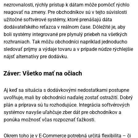
nezrovnalosti, rýchly prístup k dátam môže pomôcť rýchlo
reagovať na zmeny. Pre obchodníkov sú v tejto súvislosti
užitočné softvérové systémy, ktoré prenášajú dáta
dodávateľského reťazca v reálnom čase. Dôležité je, aby
boli systémy integrované pre plynulý priebeh na všetkých
rozhraniach. Tak môžu obchodníci napríklad jednoducho
sledovať príjmy a výdaje tovaru a v prípade núdze rýchlejšie
nájsť alternatívy pre dodávku.
Záver: Všetko mať na očiach
Aj keď sa situácia s dodávkovými nedostatkami postupne
uvoľňuje, mali by obchodníci naďalej zostať ostražití. Dobrý
plán a príprava sú tu rozhodujúce. Integrácia softvérových
systémov navyše uľahčuje zber dát pre obchodníkov a
ponúka možnosť včas rozpoznať ťažkosti.
Okrem toho je v E-Commerce potrebná určitá flexibilita – či