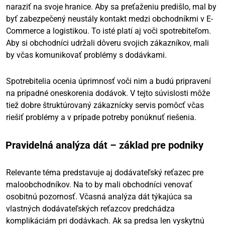
naraziť na svoje hranice. Aby sa preťaženiu predišlo, mal by
byť zabezpečený neustály kontakt medzi obchodníkmi v E-
Commerce a logistikou. To isté platí aj voči spotrebiteľom.
Aby si obchodníci udržali dôveru svojich zákazníkov, mali
by včas komunikovať problémy s dodávkami.
Spotrebitelia ocenia úprimnosť voči nim a budú pripravení
na prípadné oneskorenia dodávok. V tejto súvislosti môže
tiež dobre štruktúrovaný zákaznícky servis pomôcť včas
riešiť problémy a v prípade potreby ponúknuť riešenia.
Pravidelná analýza dát – základ pre podniky
Relevante téma predstavuje aj dodávateľský reťazec pre
maloobchodníkov. Na to by mali obchodníci venovať
osobitnú pozornosť. Včasná analýza dát týkajúca sa
vlastných dodávateľských reťazcov predchádza
komplikáciám pri dodávkach. Ak sa predsa len vyskytnú