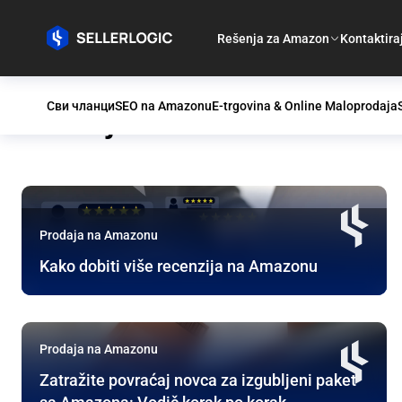
Rešenja za Amazon
Kontaktira
Сви чланци
SEO na Amazonu
E-trgovina & Online Maloprodaja
Prodaja na Amazonu
Prodaja na Amazonu
Kako dobiti više recenzija na Amazonu
Prodaja na Amazonu
Zatražite povraćaj novca za izgubljeni paket