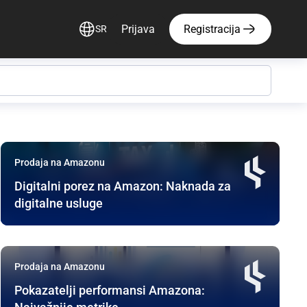
Prijava
Registracija
SR
104 postova pronađeno u ovoj kategoriji
Prodaja na Amazonu
Digitalni porez na Amazon: Naknada za
digitalne usluge
Prodaja na Amazonu
Pokazatelji performansi Amazona: