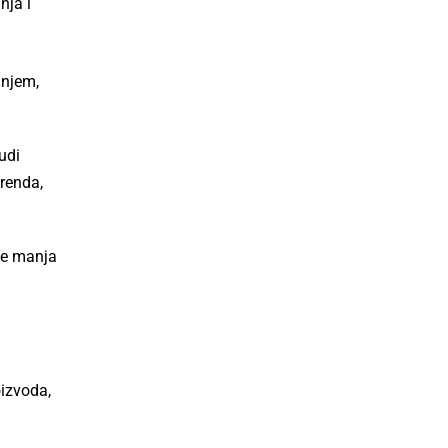
nja i
anjem,
udi
brenda,
je manja
oizvoda,