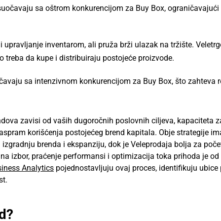
 suočavaju sa oštrom konkurencijom za Buy Box, ograničavajući
i upravljanje inventarom, ali pruža brži ulazak na tržište. Veletrg
mo treba da kupe i distribuiraju postojeće proizvode.
očavaju sa intenzivnom konkurencijom za Buy Box, što zahteva 
ndova zavisi od vaših dugoročnih poslovnih ciljeva, kapaciteta z
aspram korišćenja postojećeg brend kapitala. Obje strategije im
 izgradnju brenda i ekspanziju, dok je Veleprodaja bolja za poče
a izbor, praćenje performansi i optimizacija toka prihoda je od
ness Analytics
pojednostavljuju ovaj proces, identifikuju ubice p
st.
nd?