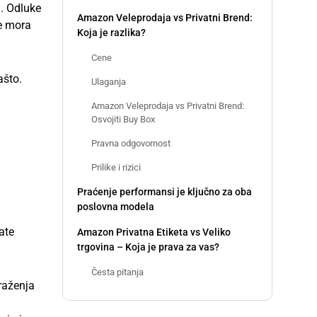
a. Odluke
Amazon Veleprodaja vs Privatni Brend:
đe mora
Koja je razlika?
Cene
ašto.
Ulaganja
Amazon Veleprodaja vs Privatni Brend:
Osvojiti Buy Box
Pravna odgovornost
Prilike i rizici
Praćenje performansi je ključno za oba
poslovna modela
ate
Amazon Privatna Etiketa vs Veliko
trgovina – Koja je prava za vas?
Česta pitanja
raženja