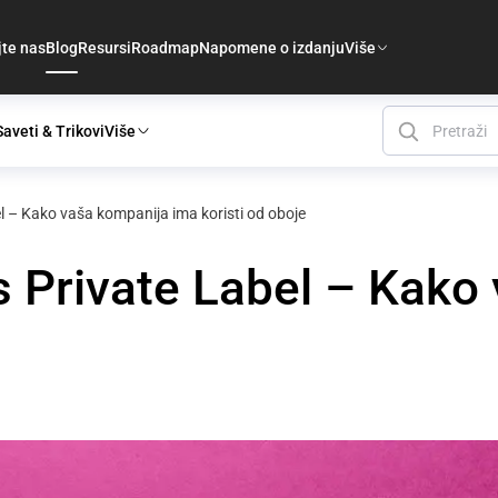
jte nas
Blog
Resursi
Roadmap
Napomene o izdanju
Više
Saveti & Trikovi
Više
 – Kako vaša kompanija ima koristi od oboje
 Private Label – Kako