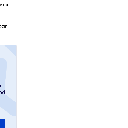
je da
bzir
o
od