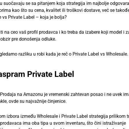
u suočavaju se sa pitanjem koja strategija im najbolje odgovar
ima kao što su cena, kvalitet ili troškovi dostave, već se tako
vs Private Label – koja je bolja?
na ceo vaš profil prodavca i ko treba da izabere koji model i z
 obzir pre donošenja odluke.
gledamo razliku u robi kada je reč o Private Label vs Wholesale.
spram Private Label
. Prodaja na Amazonu je vremenski zahtevan posao i ne uvek im
le, ovde su najvažnije činjenice.
 izbora između Wholesale i Private Label strategija prilikom t
prodavaca ima oba tipa u svom inventaru, što čini istraživanje