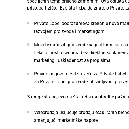
specifičnih tema prilično zamornim. Ova odluka uti
pristupa tržištu. Evo šta treba da znate o Private L
Private Label podrazumeva kreiranje nove mar
razvojem proizvoda i marketingom.
Možete nabaviti proizvode sa platformi kao što 
fleksibilnost u cenama bez direktne konkurencij
marketing i usklađenost sa propisima.
Pravne odgovornosti su veće za Private Label p
za Private Label proizvode, ali vidljivost proiz
S druge strane, evo na šta treba da obratite pažnj
Veleprodaja uključuje prodaju etabliranih bren
smanjujući marketinške napore.