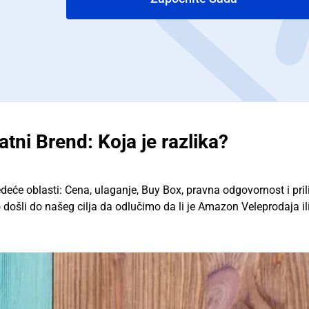
tni Brend: Koja je razlika?
deće oblasti: Cena, ulaganje, Buy Box, pravna odgovornost i pril
 došli do našeg cilja da odlučimo da li je Amazon Veleprodaja il