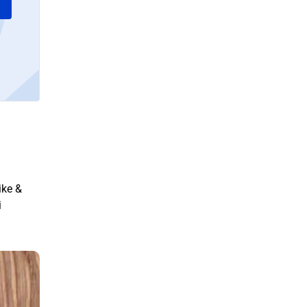
ike &
i