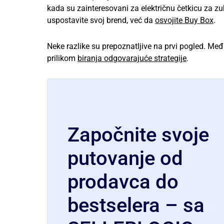
kada su zainteresovani za električnu četkicu za z
uspostavite svoj brend, već da
osvojite Buy Box
.
Neke razlike su prepoznatljive na prvi pogled. Među
prilikom
biranja odgovarajuće strategije
.
Započnite svoje
putovanje od
prodavca do
bestselera – sa