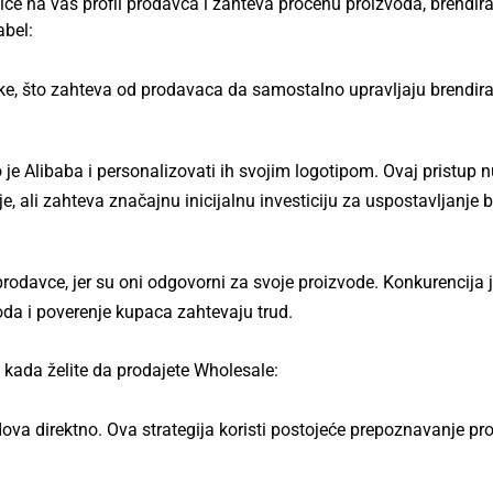
če na vaš profil prodavca i zahteva procenu proizvoda, brendira
abel:
ke, što zahteva od prodavaca da samostalno upravljaju brendir
je Alibaba i personalizovati ih svojim logotipom. Ovaj pristup n
e, ali zahteva značajnu inicijalnu investiciju za uspostavljanje 
rodavce, jer su oni odgovorni za svoje proizvode. Konkurencija 
voda i poverenje kupaca zahtevaju trud.
u kada želite da prodajete Wholesale:
dova direktno. Ova strategija koristi postojeće prepoznavanje pr