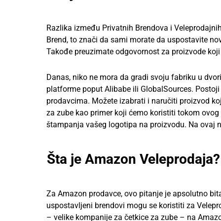
Razlika između Privatnih Brendova i Veleprodajni
Brend, to znači da sami morate da uspostavite novi
Takođe preuzimate odgovornost za proizvode koji
Danas, niko ne mora da gradi svoju fabriku u dvori
platforme poput Alibabe ili GlobalSources. Postoj
prodavcima. Možete izabrati i naručiti proizvod k
za zube kao primer koji ćemo koristiti tokom ovo
štampanja vašeg logotipa na proizvodu. Na ovaj na
Šta je Amazon Veleprodaja?
Za Amazon prodavce, ovo pitanje je apsolutno bit
uspostavljeni brendovi mogu se koristiti za Velepr
– velike kompanije za četkice za zube – na Amazon