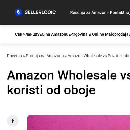
Rešenja za Amazon
Kontaktira
Сви чланци
SEO na Amazonu
E-trgovina & Online Maloprodaja
Početna
»
Prodaja na Amazonu
»
Amazon Wholesale vs Private Label
Amazon Wholesale vs
koristi od oboje