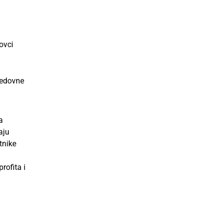
ovci
redovne
a
aju
tnike
rofita i