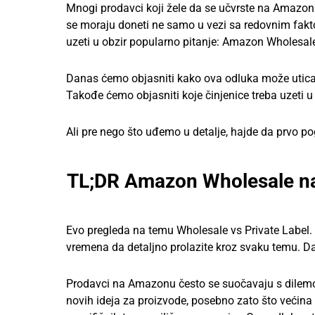
Mnogi prodavci koji žele da se učvrste na Amazon
se moraju doneti ne samo u vezi sa redovnim faktor
uzeti u obzir popularno pitanje: Amazon Wholesale 
Danas ćemo objasniti kako ova odluka može uticati 
Takođe ćemo objasniti koje činjenice treba uzeti u
Ali pre nego što uđemo u detalje, hajde da prvo po
TL;DR Amazon Wholesale na
Evo pregleda na temu Wholesale vs Private Label
vremena da detaljno prolazite kroz svaku temu. Dak
Prodavci na Amazonu često se suočavaju s dilemom
novih ideja za proizvode, posebno zato što većina 