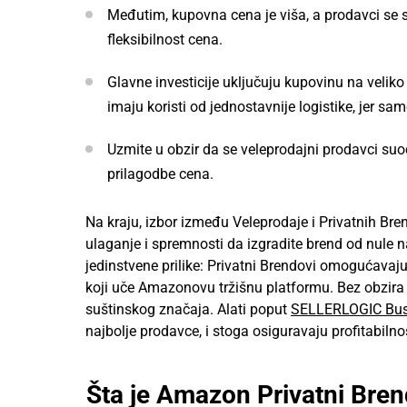
Međutim, kupovna cena je viša, a prodavci se
fleksibilnost cena.
Glavne investicije uključuju kupovinu na veliko 
imaju koristi od jednostavnije logistike, jer sa
Uzmite u obzir da se veleprodajni prodavci su
prilagodbe cena.
Na kraju, izbor između Veleprodaje i Privatnih Bre
ulaganje i spremnosti da izgradite brend od nule n
jedinstvene prilike: Privatni Brendovi omogućavaju
koji uče Amazonovu tržišnu platformu. Bez obzira n
suštinskog značaja. Alati poput
SELLERLOGIC Busi
najbolje prodavce, i stoga osiguravaju profitabilno
Šta je Amazon Privatni Bre