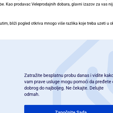
ube. Kao prodavac Veleprodajnih dobara, glavni izazov za vas ni
tim, bliži pogled otkriva mnogo više razlika koje treba uzeti u o
Zatražite besplatnu probu danas i vidite kak
vam prave usluge mogu pomoći da pređete 
dobrog do najboljeg. Ne čekajte. Delujte
odmah.
Započnite Sada