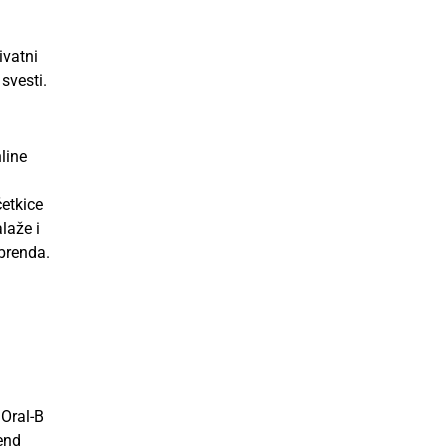
ivatni
svesti.
line
četkice
laže i
brenda.
 Oral-B
end