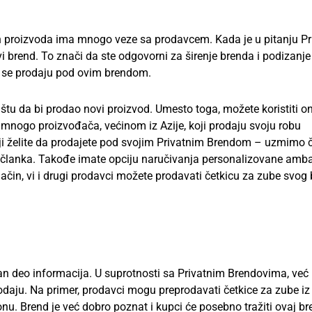
h proizvoda ima mnogo veze sa prodavcem. Kada je u pitanju Pr
 brend. To znači da ste odgovorni za širenje brenda i podizanje 
 se prodaju pod ovim brendom.
štu da bi prodao novi proizvod. Umesto toga, možete koristiti on
i mnogo proizvođača, većinom iz Azije, koji prodaju svoju robu
oji želite da prodajete pod svojim Privatnim Brendom – uzmimo 
g članka. Takođe imate opciju naručivanja personalizovane amba
čin, vi i drugi prodavci možete prodavati četkicu za zube svog 
an deo informacija. U suprotnosti sa Privatnim Brendovima, već
odaju. Na primer, prodavci mogu preprodavati četkice za zube iz
u. Brend je već dobro poznat i kupci će posebno tražiti ovaj br