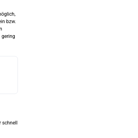
öglich,
ein bzw.
n
 gering
r schnell