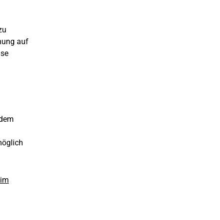
zu
ehung auf
ise
zdem
möglich
eim