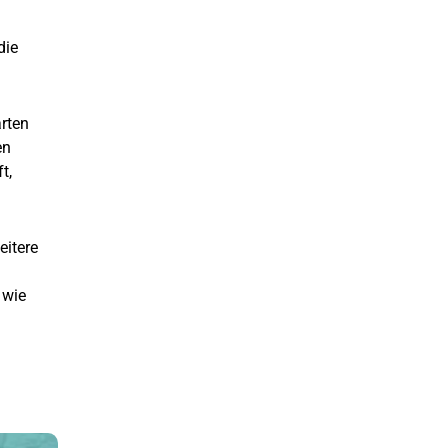
die
rten
en
t,
eitere
 wie