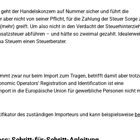
egt, geht der Handelskonzern auf Nummer sicher und führt die
aber nicht von seiner Pflicht, für die Zahlung der Steuer Sorge 
(mehr) greift. Um also nicht in den Verdacht der Steuerhinterzi
msatzsteuer abführen – und hätte so zweimal gezahlt. Idealerwe
 Steuern einen Steuerberater.
mt zwar nur beim Import zum Tragen, betrifft damit aber trot
nomic Operators’ Registration and Identification ist eine
mport in die Europäische Union für gewerbliche Personen nicht 
tifikator des zuständigen Importeurs und kann beispielsweise
b
s: Schritt-für-Schritt-Anleitung