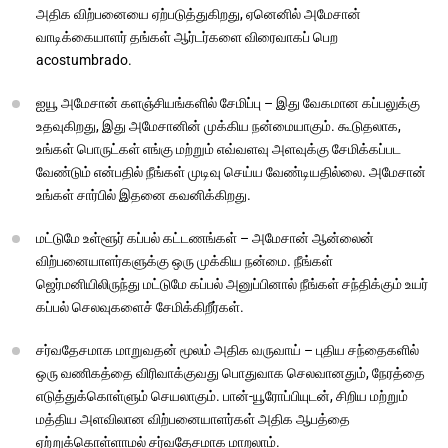
அதிக விற்பனையை ஏற்படுத்துகிறது, ஏனெனில் அமேசான்
வாடிக்கையாளர் தங்கள் ஆர்டர்களை விரைவாகப் பெற
acostumbrado.
ஐயூ அமேசான் களஞ்சியங்களில் சேமிப்பு – இது வேகமான கப்பலுக்கு
உதவுகிறது, இது அமேசானின் முக்கிய நன்மையாகும். கூடுதலாக,
உங்கள் பொருட்கள் எங்கு மற்றும் எவ்வளவு அளவுக்கு சேமிக்கப்பட
வேண்டும் என்பதில் நீங்கள் முடிவு செய்ய வேண்டியதில்லை. அமேசான்
உங்கள் சார்பில் இதனை கவனிக்கிறது.
மட்டுமே உள்ளூர் கப்பல் கட்டணங்கள் – அமேசான் ஆன்லைன்
விற்பனையாளர்களுக்கு ஒரு முக்கிய நன்மை. நீங்கள்
ஜெர்மனியிலிருந்து மட்டுமே கப்பல் அனுப்பினால் நீங்கள் சந்திக்கும் உயர்
கப்பல் செலவுகளைச் சேமிக்கிறீர்கள்.
சர்வதேசமாக மாறுவதன் மூலம் அதிக வருவாய் – புதிய சந்தைகளில்
ஒரு வணிகத்தை விரிவாக்குவது பொதுவாக செலவானதும், நேரத்தை
எடுத்துக்கொள்ளும் செயலாகும். பான்-யூரோப்பியுடன், சிறிய மற்றும்
மத்திய அளவிலான விற்பனையாளர்கள் அதிக ஆபத்தை
ஏற்றுக்கொள்ளாமல் சர்வதேசமாக மாறலாம்.