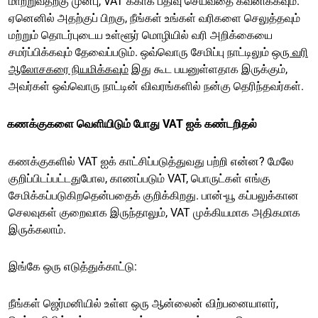
மாற்றுவதற்கு முன்பு, VAT க்காக பதிவு செய்வதை கவனிக்கவும்.
ஏனெனில் அதற்குப் பிறகு, நீங்கள் உங்கள் வரிகளை செலுத்தவும்
மற்றும் தொடர்புடைய உள்ளூர் மொழியில் வரி அறிக்கையை
சமர்ப்பிக்கவும் தேவைப்படும். ஒவ்வொரு சேமிப்பு நாட்டிலும்
ஒரு வரி
ஆலோசகரை நியமிக்கவும்
இது கூட பயனுள்ளதாக இருக்கும்,
அவர்கள் ஒவ்வொரு நாட்டின் விவரங்களில் நன்கு தெரிந்தவர்கள்.
கணக்குகளை வெளியிடும் போது VAT ஐக் கண்டறிதல்
கணக்குகளில் VAT ஐக் காட்சிப்படுத்துவது பற்றி என்ன? மேலே
குறிப்பிடப்பட்டதுபோல, காணப்படும் VAT, பொருட்கள் எங்கு
சேமிக்கப்படுகிறதென்பதைக் குறிக்கிறது. பான்-யூ கப்பலுக்கான
செலவுகள் குறைவாக இருந்தாலும், VAT முக்கியமாக அதிகமாக
இருக்கலாம்.
இங்கே ஒரு எடுத்துக்காட்டு:
நீங்கள் ஜெர்மனியில் உள்ள ஒரு ஆன்லைன் விற்பனையாளர்,