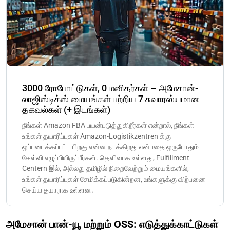
3000 ரோபோட்டுகள், 0 மனிதர்கள் – அமேசான்-
லாஜிஸ்டிக்ஸ் மையங்கள் பற்றிய 7 சுவாரஸ்யமான
தகவல்கள் (+ இடங்கள்)
நீங்கள் Amazon FBA பயன்படுத்துகிறீர்கள் என்றால், நீங்கள்
உங்கள் தயாரிப்புகள் Amazon-Logistikzentren க்கு
ஒப்படைக்கப்பட்ட பிறகு என்ன நடக்கிறது என்பதை ஒருபோதும்
கேள்வி எழுப்பியிருப்பீர்கள். தெளிவாக உள்ளது, Fulfillment
Centern இல், அல்லது தமிழில் நிறைவேற்றும் மையங்களில்,
உங்கள் தயாரிப்புகள் சேமிக்கப்படுகின்றன, உங்களுக்கு விற்பனை
செய்ய தயாராக உள்ளன.
அமேசான் பான்-யூ மற்றும் OSS: எடுத்துக்காட்டுகள்