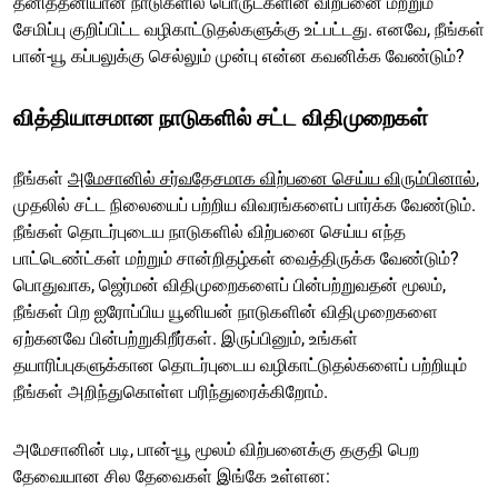
தனித்தனியான நாடுகளில் பொருட்களின் விற்பனை மற்றும்
சேமிப்பு குறிப்பிட்ட வழிகாட்டுதல்களுக்கு உட்பட்டது. எனவே, நீங்கள்
பான்-யூ கப்பலுக்கு செல்லும் முன்பு என்ன கவனிக்க வேண்டும்?
வித்தியாசமான நாடுகளில் சட்ட விதிமுறைகள்
நீங்கள்
அமேசானில் சர்வதேசமாக விற்பனை செய்ய விரும்பினால்
,
முதலில் சட்ட நிலையைப் பற்றிய விவரங்களைப் பார்க்க வேண்டும்.
நீங்கள் தொடர்புடைய நாடுகளில் விற்பனை செய்ய எந்த
பாட்டெண்ட்கள் மற்றும் சான்றிதழ்கள் வைத்திருக்க வேண்டும்?
பொதுவாக, ஜெர்மன் விதிமுறைகளைப் பின்பற்றுவதன் மூலம்,
நீங்கள் பிற ஐரோப்பிய யூனியன் நாடுகளின் விதிமுறைகளை
ஏற்கனவே பின்பற்றுகிறீர்கள். இருப்பினும், உங்கள்
தயாரிப்புகளுக்கான தொடர்புடைய வழிகாட்டுதல்களைப் பற்றியும்
நீங்கள் அறிந்துகொள்ள பரிந்துரைக்கிறோம்.
அமேசானின் படி, பான்-யூ மூலம் விற்பனைக்கு தகுதி பெற
தேவையான சில தேவைகள் இங்கே உள்ளன: