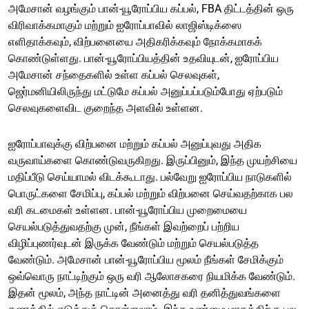
அமேசான் வழங்கும் பான்-யூரோப்பிய கப்பல், FBA திட்டத்தின் ஒரு
விரிவாக்கமாகும் மற்றும் ஐரோப்பாவில் லாஜிஸ்டிக்ஸை
எளிதாக்கவும், விற்பனையை அதிகரிக்கவும் நோக்கமாகக்
கொண்டுள்ளது. பான்-யூரோப்பியத்தின் உதவியுடன், ஐரோப்பிய
அமேசான் சந்தைகளில் உள்ள கப்பல் செலவுகள்,
ஜெர்மனியிலிருந்து மட்டுமே கப்பல் அனுப்பப்படும்போது ஏற்படும்
செலவுகளைவிட குறைந்த அளவில் உள்ளன.
ஐரோப்பாவுக்கு விற்பனை மற்றும் கப்பல் அனுப்புவது அதிக
வருவாய்களை கொண்டுவருகிறது. இருப்பினும், இந்த முயற்சியை
மதிப்பீடு செய்யாமல் விடக்கூடாது. பல்வேறு ஐரோப்பிய நாடுகளில்
பொருட்களை சேமிப்பு, கப்பல் மற்றும் விற்பனை செய்வதற்காக பல
வரி கடமைகள் உள்ளன. பான்-யூரோப்பிய முறைமையை
செயல்படுத்துவதற்கு முன், நீங்கள் இவற்றைப் பற்றிய
விழிப்புணர்வுடன் இருக்க வேண்டும் மற்றும் செயல்படுத்த
வேண்டும். அமேசான் பான்-யூரோப்பிய மூலம் நீங்கள் சேமிக்கும்
ஒவ்வொரு நாட்டிற்கும் ஒரு வரி ஆலோசகரை நியமிக்க வேண்டும்.
இதன் மூலம், அந்த நாட்டின் அனைத்து வரி தனித்துவங்களை