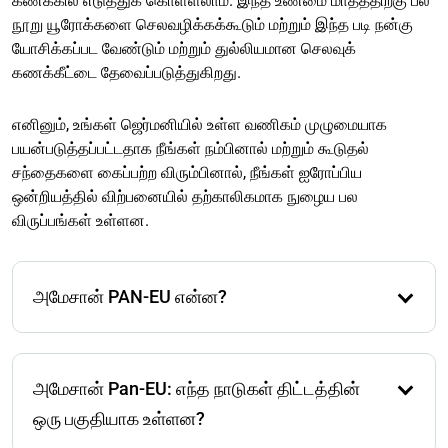
கணக்கில் எடுத்துக் கொள்ளலாம். இந்த உண்மை மாதத்திற்கு பல
நூறு யூரோக்களை செலவழிக்கக்கூடும் மற்றும் இந்த படி நன்கு
யோசிக்கப்பட வேண்டும் மற்றும் துல்லியமான செலவுக்
கணக்கீட்டை தேவைப்படுத்துகிறது.
எனினும், உங்கள் ஜெர்மனியில் உள்ள வணிகம் முழுமையாக
பயன்படுத்தப்பட்டதாக நீங்கள் நம்பினால் மற்றும் கூடுதல்
சந்தைகளை கைப்பற்ற விரும்பினால், நீங்கள் ஐரோப்பிய
ஒன்றியத்தில் விற்பனையில் தற்காலிகமாக நுழைய பல
விருப்பங்கள் உள்ளன.
அமேசான் PAN-EU என்ன?
அமேசான் விற்பனையாளர்களுக்கான Pan-EU என்பது
விற்பனை, கப்பல், விநியோகம் மற்றும் சேமிப்பு ஆகியவை
அமேசான் Pan-EU: எந்த நாடுகள் திட்டத்தின்
ஐரோப்பாவின் தேசிய எல்லைகளை கடந்து அமேசானின்
லாஜிஸ்டிக்ஸ் மையங்களில் நடைபெறும் என்பதை
ஒரு பகுதியாக உள்ளன?
குறிக்கிறது. இது அமேசானுக்கும், நீங்கள் ஆன்லைன்