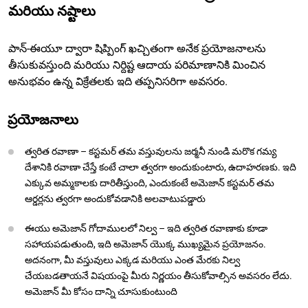
మరియు నష్టాలు
పాన్-ఈయూ ద్వారా షిప్పింగ్ ఖచ్చితంగా అనేక ప్రయోజనాలను
తీసుకువస్తుంది మరియు నిర్దిష్ట ఆదాయ పరిమాణానికి మించిన
అనుభవం ఉన్న విక్రేతలకు ఇది తప్పనిసరిగా అవసరం.
ప్రయోజనాలు
త్వరిత రవాణా – కస్టమర్ తమ వస్తువులను జర్మనీ నుండి మరొక గమ్య
దేశానికి రవాణా చేస్తే కంటే చాలా త్వరగా అందుకుంటారు, ఉదాహరణకు. ఇది
ఎక్కువ అమ్మకాలకు దారితీస్తుంది, ఎందుకంటే అమెజాన్ కస్టమర్ తమ
ఆర్డర్లను త్వరగా అందుకోవడానికి అలవాటుపడ్డారు
ఈయు అమెజాన్ గోదాములలో నిల్వ – ఇది త్వరిత రవాణాకు కూడా
సహాయపడుతుంది, ఇది అమెజాన్ యొక్క ముఖ్యమైన ప్రయోజనం.
అదనంగా, మీ వస్తువులు ఎక్కడ మరియు ఎంత మేరకు నిల్వ
చేయబడతాయనే విషయంపై మీరు నిర్ణయం తీసుకోవాల్సిన అవసరం లేదు.
అమెజాన్ మీ కోసం దాన్ని చూసుకుంటుంది