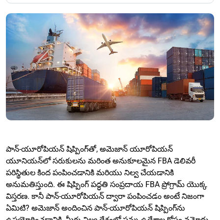
పాన్-యూరోపియన్ షిప్పింగ్‌తో, అమెజాన్ యూరోపియన్
యూనియన్‌లో సరుకులను మరింత అనుకూలమైన FBA డెలివరీ
పరిస్థితుల కింద పంపించడానికి మరియు నిల్వ చేయడానికి
అనుమతిస్తుంది. ఈ షిప్పింగ్ పద్ధతి సంప్రదాయ FBA ప్రోగ్రామ్ యొక్క
విస్తరణ. కానీ పాన్-యూరోపియన్ ద్వారా పంపించడం అంటే నిజంగా
ఏమిటి? అమెజాన్ అందించిన పాన్-యూరోపియన్ షిప్పింగ్‌ను
ఉపయోగించడానికి, మీరు నిల్వ దేశంలో పన్ను ఉద్దేశాల కోసం నమోదు