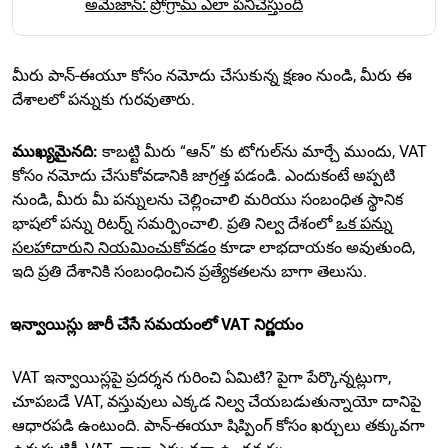
అమెజాన్: ప్రోగ్రామ్ ఎలా పనిచేస్తుంది
మీరు పాన్-ఈయూ కోసం నమోదు చేసుకున్న క్షణం నుండి, మీరు ఈ
దేశాలలో పన్నుకు గురవుతారు.
ముఖ్యమైనది:
కాబట్టి మీరు “ఆన్” కు టోగుల్‌ను మార్చే ముందు, VAT
కోసం నమోదు చేసుకోవడానికి జాగ్రత్త పడండి. ఎందుకంటే అప్పటి
నుండి, మీరు మీ పన్నులను చెల్లించాలి మరియు సంబంధిత స్థానిక
భాషలో పన్ను రిటర్న్ సమర్పించాలి. ప్రతి నిల్వ దేశంలో
ఒక పన్ను
సలహాదారుని నియమించుకోవడం
కూడా లాభదాయకం అవుతుంది,
ఇది ప్రతి దేశానికి సంబంధించిన ప్రత్యేకతలను బాగా తెలుసు.
ఇన్వాయిస్లు జారీ చేసే సమయంలో VAT నిర్ణయం
VAT ఇన్వాయిస్లపై ప్రదర్శన గురించి ఏమిటి? పైగా పేర్కొన్నట్లుగా,
చూపబడే VAT, వస్తువులు ఎక్కడ నిల్వ చేయబడుతున్నాయో దానిపై
ఆధారపడి ఉంటుంది. పాన్-ఈయూ షిప్పింగ్ కోసం ఖర్చులు తక్కువగా