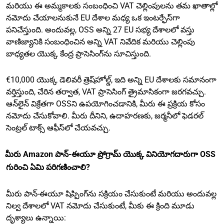
మరియు ఈ అమ్మకాలకు సంబంధించి VAT చెల్లింపులను తమ ఖాతాల్లో
నమోదు చేయాలనుకునే EU దేశాల మధ్య ఒక ఇంటర్ఫేస్‌గా
పనిచేస్తుంది. అందువల్ల, OSS అన్ని 27 EU సభ్య దేశాలలో వస్తు
వాణిజ్యానికి సంబంధించిన అన్ని VAT నివేదిక మరియు చెల్లింపు
బాధ్యతల యొక్క కేంద్ర ప్రాసెసింగ్‌ను సూచిస్తుంది.
€10,000 యొక్క డెలివరీ త్రెష్‌హోల్డ్, ఇది అన్ని EU దేశాలకు సమానంగా
వర్తిస్తుంది, చేరిన తర్వాత, VAT ప్రాసెసింగ్ త్రైమాసికంగా జరగవచ్చు.
ఆన్‌లైన్ విక్రేతగా OSSని ఉపయోగించడానికి, మీరు ఈ ప్రక్రియ కోసం
నమోదు చేసుకోవాలి. మీరు దీనిని, ఉదాహరణకు, జర్మనీలో ఫెడరల్
సెంట్రల్ టాక్స్ ఆఫీస్‌లో చేయవచ్చు.
మీరు Amazon పాన్-ఈయూ ప్రోగ్రామ్ యొక్క వినియోగదారుగా OSS
గురించి ఏమి పరిగణించాలి?
మీరు పాన్-ఈయూ షిప్పింగ్‌ను సక్రియం చేసుకుంటే మరియు అందువల్ల
నిల్వ దేశాలలో VAT నమోదు చేసుకుంటే, మీకు ఈ క్రింది మూడు
దృశ్యాలు ఉన్నాయి: