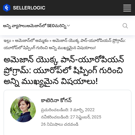
అన్ని వ్యాసాలు
అమెజాన్‌లో SEO
మరిన్ని
ఇల్లు
»
అమెజాన్‌లో అమ్మకం
»
అమెజాన్ యొక్క పాన్-యూరోపియన్ ప్రోగ్రామ్:
యూరోప్‌లో షిప్పింగ్ గురించి అన్ని ముఖ్యమైన విషయాలు!
అమెజాన్ యొక్క పాన్-యూరోపియన్
ప్రోగ్రామ్: యూరోప్‌లో షిప్పింగ్ గురించి
అన్ని ముఖ్యమైన విషయాలు!
కాటెరినా కోగన్
ప్రచురించబడింది: 3 మార్చి, 2022
నవీకరించబడింది: 27 సెప్టెంబర్, 2025
26 నిమిషాలు చదవండి