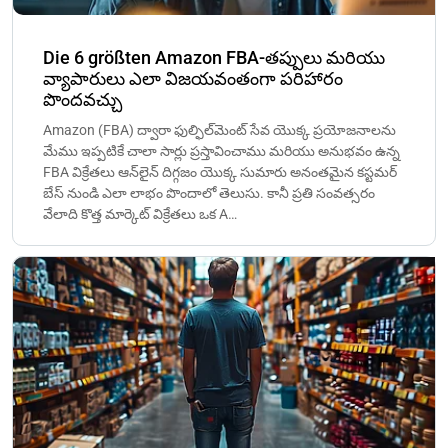
Die 6 größten Amazon FBA-తప్పులు మరియు
వ్యాపారులు ఎలా విజయవంతంగా పరిహారం
పొందవచ్చు
Amazon (FBA) ద్వారా ఫుల్ఫిల్‌మెంట్ సేవ యొక్క ప్రయోజనాలను
మేము ఇప్పటికే చాలా సార్లు ప్రస్తావించాము మరియు అనుభవం ఉన్న
FBA విక్రేతలు ఆన్‌లైన్ దిగ్గజం యొక్క సుమారు అనంతమైన కస్టమర్
బేస్ నుండి ఎలా లాభం పొందాలో తెలుసు. కానీ ప్రతి సంవత్సరం
వేలాది కొత్త మార్కెట్ విక్రేతలు ఒక A…