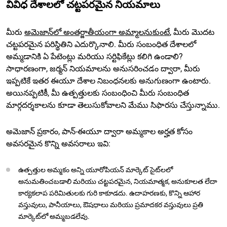
వివిధ దేశాలలో చట్టపరమైన నియమాలు
మీరు
అమెజాన్‌లో అంతర్జాతీయంగా అమ్మాలనుకుంటే
, మీరు మొదట
చట్టపరమైన పరిస్థితిని ఎదుర్కొనాలి. మీరు సంబంధిత దేశాలలో
అమ్మడానికి ఏ పేటెంట్లు మరియు సర్టిఫికేట్లు కలిగి ఉండాలి?
సాధారణంగా, జర్మన్ నియమాలను అనుసరించడం ద్వారా, మీరు
ఇప్పటికే ఇతర ఈయూ దేశాల నిబంధనలకు అనుగుణంగా ఉంటారు.
అయినప్పటికీ, మీ ఉత్పత్తులకు సంబంధించి మీరు సంబంధిత
మార్గదర్శకాలను కూడా తెలుసుకోవాలని మేము సిఫారసు చేస్తున్నాము.
అమెజాన్ ప్రకారం, పాన్-ఈయూ ద్వారా అమ్మకాల అర్హత కోసం
అవసరమైన కొన్ని అవసరాలు ఇవి:
ఉత్పత్తుల అమ్మకం అన్ని యూరోపియన్ మార్కెట్ సైట్‌లలో
అనుమతించబడాలి మరియు చట్టపరమైన, నియమాత్మక, అనుకూలత లేదా
కార్యకలాప పరిమితులకు గురి కాకూడదు. ఉదాహరణకు, కొన్ని ఆహార
వస్తువులు, పానీయాలు, ఔషధాలు మరియు ప్రమాదకర వస్తువులు ప్రతి
మార్కెట్‌లో అమ్మబడలేవు.