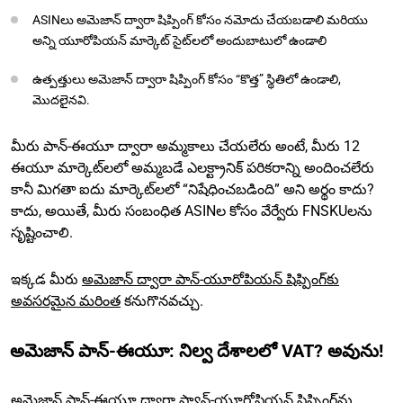
ASINలు అమెజాన్ ద్వారా షిప్పింగ్ కోసం నమోదు చేయబడాలి మరియు
అన్ని యూరోపియన్ మార్కెట్ సైట్‌లలో అందుబాటులో ఉండాలి
ఉత్పత్తులు అమెజాన్ ద్వారా షిప్పింగ్ కోసం “కొత్త” స్థితిలో ఉండాలి,
మొదలైనవి.
మీరు పాన్-ఈయూ ద్వారా అమ్మకాలు చేయలేరు అంటే, మీరు 12
ఈయూ మార్కెట్‌లలో అమ్మబడే ఎలక్ట్రానిక్ పరికరాన్ని అందించలేరు
కానీ మిగతా ఐదు మార్కెట్‌లలో “నిషేధించబడింది” అని అర్థం కాదు?
కాదు, అయితే, మీరు సంబంధిత ASINల కోసం వేర్వేరు FNSKUలను
సృష్టించాలి.
ఇక్కడ మీరు
అమెజాన్ ద్వారా పాన్-యూరోపియన్ షిప్పింగ్‌కు
అవసరమైన మరింత
కనుగొనవచ్చు.
అమెజాన్ పాన్-ఈయూ: నిల్వ దేశాలలో VAT? అవును!
అమెజాన్ పాన్-ఈయూ ద్వారా ప్యాన్-యూరోపియన్ షిప్పింగ్‌ను