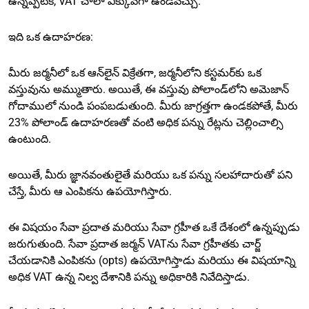
ఉన్నప్పటికీ, VAT చాలా ఎక్కువగా ఉండవచ్చు.
ఇది ఒక ఉదాహరణ:
మీరు జర్మనీలో ఒక ఆన్‌లైన్ విక్రేతగా, జర్మనీలోని కస్టమర్‌కు ఒక
వస్తువును అమ్ముతారు. అయితే, ఈ వస్తువు పోలాండ్‌లోని అమెజాన్
గోదాములో నుండి పంపబడుతుంది. మీరు జాగ్రత్తగా ఉండకపోతే, మీరు
23% పోలాండ్ ఉదాహరణతో వంటి అధిక పన్ను రేట్లను చెల్లించాల్సి
ఉంటుంది.
అయితే, మీరు జ్ఞానవంతులైతే మరియు ఒక పన్ను సలహాదారుతో పని
చేస్తే, మీరు ఆ ఎంపికను ఉపయోగిస్తారు.
ఈ విషయం సేవా ప్రదాత మరియు సేవా గ్రహీత ఒకే దేశంలో ఉన్నప్పుడు
జరుగుతుంది. సేవా ప్రదాత జర్మన్ VATను సేవా గ్రహీతకు చార్జ్
చేయడానికి ఎంపికను (opts) ఉపయోగిస్తాడు మరియు ఈ విషయాన్ని
అధిక VAT ఉన్న నిల్వ దేశానికి పన్ను అధికారికి నివేదిస్తాడు.