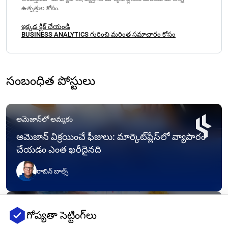
ఉత్పత్తుల కోసం.
ఇక్కడ క్లిక్ చేయండి
BUSINESS ANALYTICS గురించి మరింత సమాచారం కోసం
సంబంధిత పోస్టులు
అమెజాన్‌లో అమ్మకం
అమెజాన్ విక్రయించే ఫీజులు: మార్కెట్‌ప్లేస్‌లో వ్యాపారం
చేయడం ఎంత ఖరీదైనది
రాబిన్ బాల్స్
అమెజాన్‌లో అమ్మకం
గోప్యతా సెట్టింగ్‌లు
అమెజాన్‌లో ఉత్పత్తులను అమ్మడం: మీ ఆఫర్లను