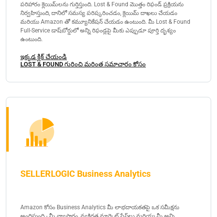
పరిహారం క్లెయిమ్‌లను గుర్తిస్తుంది. Lost & Found మొత్తం రిఫండ్ ప్రక్రియను
నిర్వహిస్తుంది, దానిలో సమస్య పరిష్కరించడం, క్లెయిమ్ దాఖలు చేయడం
మరియు Amazon తో కమ్యూనికేషన్ చేయడం ఉంటుంది. మీ Lost & Found
Full-Service డాష్‌బోర్డులో అన్ని రిఫండ్లపై మీకు ఎప్పుడూ పూర్తి దృశ్యం
ఉంటుంది.
ఇక్కడ క్లిక్ చేయండి
LOST & FOUND గురించి మరింత సమాచారం కోసం
SELLERLOGIC Business Analytics
Amazon కోసం Business Analytics మీ లాభదాయకతపై ఒక సమీక్షను
అందిస్తుంది - మీ వ్యాపారం, వ్యక్తిగత మార్కెట్ ప్లేస్‌లు మరియు మీ అన్ని