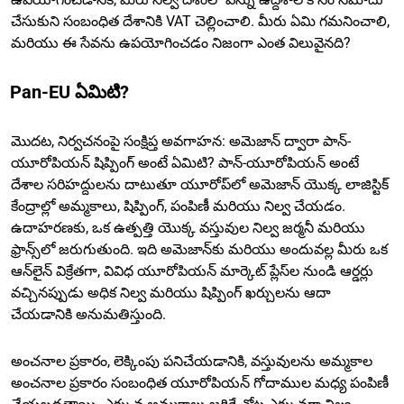
చేసుకుని సంబంధిత దేశానికి VAT చెల్లించాలి. మీరు ఏమి గమనించాలి,
మరియు ఈ సేవను ఉపయోగించడం నిజంగా ఎంత విలువైనది?
Pan-EU ఏమిటి?
మొదట, నిర్వచనంపై సంక్షిప్త అవగాహన: అమెజాన్ ద్వారా పాన్-
యూరోపియన్ షిప్పింగ్ అంటే ఏమిటి? పాన్-యూరోపియన్ అంటే
దేశాల సరిహద్దులను దాటుతూ యూరోప్‌లో అమెజాన్ యొక్క లాజిస్టిక్
కేంద్రాల్లో అమ్మకాలు, షిప్పింగ్, పంపిణీ మరియు నిల్వ చేయడం.
ఉదాహరణకు, ఒక ఉత్పత్తి యొక్క వస్తువుల నిల్వ జర్మనీ మరియు
ఫ్రాన్స్‌లో జరుగుతుంది. ఇది అమెజాన్‌కు మరియు అందువల్ల మీరు ఒక
ఆన్‌లైన్ విక్రేతగా, వివిధ యూరోపియన్ మార్కెట్ ప్లేస్‌ల నుండి ఆర్డర్లు
వచ్చినప్పుడు అధిక నిల్వ మరియు షిప్పింగ్ ఖర్చులను ఆదా
చేయడానికి అనుమతిస్తుంది.
అంచనాల ప్రకారం, లెక్కింపు పనిచేయడానికి, వస్తువులను అమ్మకాల
అంచనాల ప్రకారం సంబంధిత యూరోపియన్ గోదాముల మధ్య పంపిణీ