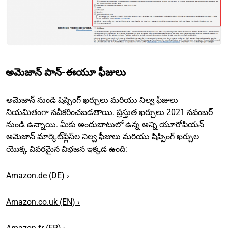
అమెజాన్ పాన్-ఈయూ ఫీజులు
అమెజాన్ నుండి షిప్పింగ్ ఖర్చులు మరియు నిల్వ ఫీజులు
నియమితంగా నవీకరించబడతాయి. ప్రస్తుత ఖర్చులు 2021 నవంబర్
నుండి ఉన్నాయి. మీకు అందుబాటులో ఉన్న అన్ని యూరోపియన్
అమెజాన్ మార్కెట్‌ప్లేస్‌ల నిల్వ ఫీజులు మరియు షిప్పింగ్ ఖర్చుల
యొక్క వివరమైన విభజన ఇక్కడ ఉంది:
Amazon.de (DE) ›
Amazon.co.uk (EN) ›