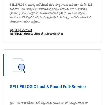
SELLERLOGIC యొక్క ఆటోమేటెడ్ ధరల వ్యూహాలను ఉపయోగించి మీ B2B
మరియు B2C ఆఫర్లతో మీ ఆదాయాన్ని గరిష్టం చేయండి. మా AI ఆధారిత
డైనమిక్ ప్రైసింగ్ కంట్రోల్ మీకు అత్యధిక ధర వద్ద Buy Box ను సురక్షితంగా
పొందించడానికి నిర్ధారిస్తుంది, మీ ప్రత్యర్థులపై మీకు ఎప్పుడూ పోటీదారుల కంటే
ముందుగా ఉండేలా చేస్తుంది.
ఇక్కడ క్లిక్ చేయండి
REPRICER గురించి మరింత సమాచారం కోసం
SELLERLOGIC Lost & Found Full-Service
ప్రతి FBA లావాదేవీని ఆడిట్ చేస్తుంది మరియు FBA లో తప్పుల కారణంగా