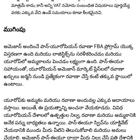
మాత్రమే కాదు, కానీ అన్ని VAT నమోదు సంబంధిత విషయాలు పూర్తయ్యే
వరకు ఎక్కువ వేచి ఉండే సమయాలు కూడా కీలకమైనవి.
ముగింపు
అమెజాన్ అందించే పాన్-యూరోపియన్ రవాణా FBA ప్రోగ్రామ్ యొక్క
విస్తరణగా ఉంది మరియు లాజిస్టిక్స్‌ను సరళీకరించడం మరియు
యూరోప్‌లో అమ్మకాలను పెంచడం లక్ష్యంగా ఉంది. పాన్-ఈయూ
సహాయంతో, యూరోపియన్ అమెజాన్ మార్కెట్ ప్లేస్‌లలో రవాణా
ఖర్చులు జర్మనీ నుండి ప్రత్యేకంగా రవాణా చేస్తే కంటే తక్కువ స్థాయిలో
ఉంటాయి.
యూరోప్‌కు అమ్మకం మరియు రవాణా అందువల్ల ఎక్కువ ఆదాయాలు
వస్తాయి. అయితే, ఈ ప్రయత్నాన్ని అంచనా వేయకూడదు. వివిధ
యూరోపియన్ దేశాలలో ఉత్పత్తుల నిల్వ, రవాణా మరియు అమ్మకానికి
అనేక పన్ను బాధ్యతలు ఉన్నాయి. పాన్-ఈయూ స్విచ్‌ను యాక్టివేట్
చేయడానికి ముందు మీరు వీటిని తెలుసుకోవాలి మరియు అమలు
చేయాలి. అమెజాన్ పాన్-ఈయూ ద్వారా మీరు నిల్వ చేసే ప్రతి దేశానికి