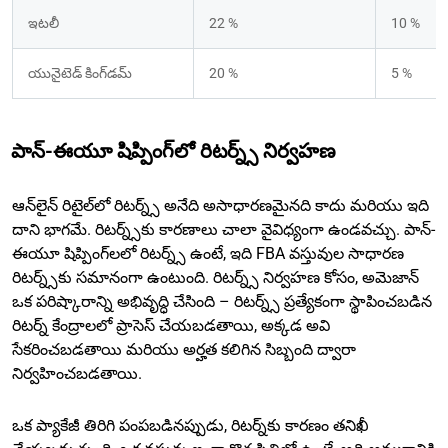
ఇటలీ
22 %
10 %
యునైటెడ్ కింగ్‌డమ్
20 %
5 %
పాన్-ఈయూ షిప్పింగ్‌లో రిటర్న్స్ నిర్వహణ
ఆన్‌లైన్ రిటైల్‌లో రిటర్న్స్ అనేది అసాధారణమైనది కాదు మరియు ఇది
దాని భాగమే. రిటర్న్స్‌కు కారణాలు చాలా వైవిధ్యంగా ఉండవచ్చు. పాన్-
ఈయూ షిప్పింగ్‌లలో రిటర్న్స్ ఉంటే, ఇది FBA వస్తువుల సాధారణ
రిటర్న్స్‌కు సమానంగా ఉంటుంది. రిటర్న్స్ నిర్వహణ కోసం, అమెజాన్
ఒక పరిష్కారాన్ని అభివృద్ధి చేసింది – రిటర్న్స్ ప్రత్యేకంగా స్థాపించబడిన
రిటర్న్ కేంద్రాలలో ప్రాసెస్ చేయబడతాయి, అక్కడ అవి
సేకరించబడతాయి మరియు అర్హత కలిగిన సిబ్బంది ద్వారా
నిర్వహించబడతాయి.
ఒక ప్యాకేజీ తిరిగి పంపబడినప్పుడు, రిటర్న్‌కు కారణం తనిఖీ