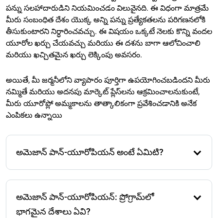
పన్ను సలహాదారుడిని నియమించడం విలువైనది. ఈ విధంగా మాత్రమే
మీరు సంబంధిత దేశం యొక్క అన్ని పన్ను ప్రత్యేకతలను పరిగణనలోకి
తీసుకుంటారని నిర్ధారించవచ్చు. ఈ విషయం ఒక్కటే నెలకు కొన్ని వందల
యూరోల ఖర్చు చేయవచ్చు మరియు ఈ దశను బాగా ఆలోచించాలి
మరియు ఖచ్చితమైన ఖర్చు లెక్కింపు అవసరం.
అయితే, మీ జర్మనీలోని వ్యాపారం పూర్తిగా ఉపయోగించబడిందని మీరు
నమ్మితే మరియు అదనపు మార్కెట్ ప్లేస్‌లను ఆక్రమించాలనుకుంటే,
మీరు యూరోప్లో అమ్మకాలను తాత్కాలికంగా ప్రవేశించడానికి అనేక
ఎంపికలు ఉన్నాయి
అమెజాన్ పాన్-యూరోపియన్ అంటే ఏమిటి?
అమెజాన్ విక్రేతలకు పాన్-యూరోపియన్ అంటే అమ్మకాలు,
రవాణా, పంపిణీ మరియు నిల్వ యూరోప్‌లోని అమెజాన్
అమెజాన్ పాన్-యూరోపియన్: ప్రోగ్రామ్‌లో
లాజిస్టిక్ కేంద్రాలలో జాతీయ సరిహద్దులను దాటించి
జరుగుతాయి. ఇది వివిధ యూరోపియన్ మార్కెట్ ప్లేస్‌ల నుండి
భాగమైన దేశాలు ఏవి?