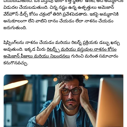
చేయబడుతుంది. ఒక వస్తువు ఇంకా కొత్త స్థితిలో ఉంటే, అది అమ్మకానికి
విడుదల చేయబడుతుంది. చిన్న నష్టం ఉన్న ఉత్పత్తులు అమెజాన్
వేర్‌హౌస్ డీల్స్ కోసం చక్రంలో తిరిగి ప్రవేశపెడతారు. ఇకపై అమ్మకానికి
అనుకూలంగా లేని వాటిని దానం చేయడం లేదా నాశనం చేయడం
జరుగుతుంది.
షిప్పింగ్‌లను నాశనం చేయడం మరియు రిటర్న్ ప్రక్రియకు డబ్బు ఖర్చు
అవుతుంది. ఇక్కడ మీరు
రిటర్న్స్ మరియు వస్తువుల నాశనం కోసం
అమెజాన్ ఫీజులు మరియు నిబంధనలు
గురించి మరింత సమాచారం
కనుగొనవచ్చు.