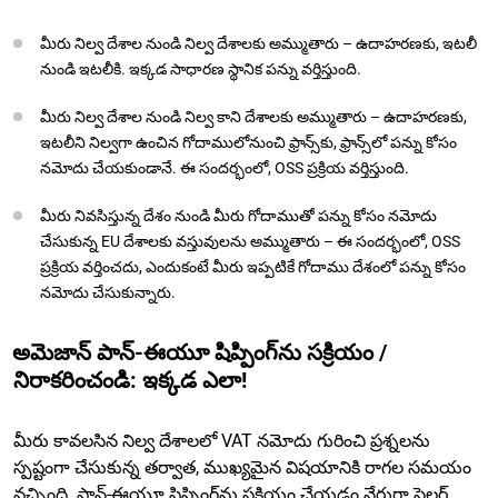
మీరు నిల్వ దేశాల నుండి నిల్వ దేశాలకు అమ్ముతారు – ఉదాహరణకు, ఇటలీ
నుండి ఇటలీకి. ఇక్కడ సాధారణ స్థానిక పన్ను వర్తిస్తుంది.
మీరు నిల్వ దేశాల నుండి నిల్వ కాని దేశాలకు అమ్ముతారు – ఉదాహరణకు,
ఇటలీని నిల్వగా ఉంచిన గోదాములోనుంచి ఫ్రాన్స్‌కు, ఫ్రాన్స్‌లో పన్ను కోసం
నమోదు చేయకుండానే. ఈ సందర్భంలో, OSS ప్రక్రియ వర్తిస్తుంది.
మీరు నివసిస్తున్న దేశం నుండి మీరు గోదాముతో పన్ను కోసం నమోదు
చేసుకున్న EU దేశాలకు వస్తువులను అమ్ముతారు – ఈ సందర్భంలో, OSS
ప్రక్రియ వర్తించదు, ఎందుకంటే మీరు ఇప్పటికే గోదాము దేశంలో పన్ను కోసం
నమోదు చేసుకున్నారు.
అమెజాన్ పాన్-ఈయూ షిప్పింగ్‌ను సక్రియం /
నిరాకరించండి: ఇక్కడ ఎలా!
మీరు కావలసిన నిల్వ దేశాలలో VAT నమోదు గురించి ప్రశ్నలను
స్పష్టంగా చేసుకున్న తర్వాత, ముఖ్యమైన విషయానికి రాగల సమయం
వచ్చింది. పాన్-ఈయూ షిప్పింగ్‌ను సక్రియం చేయడం నేరుగా సెల్లర్