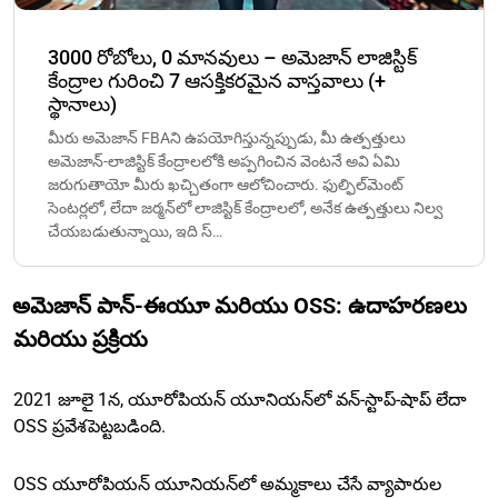
3000 రోబోలు, 0 మానవులు – అమెజాన్ లాజిస్టిక్
కేంద్రాల గురించి 7 ఆసక్తికరమైన వాస్తవాలు (+
స్థానాలు)
మీరు అమెజాన్ FBAని ఉపయోగిస్తున్నప్పుడు, మీ ఉత్పత్తులు
అమెజాన్-లాజిస్టిక్ కేంద్రాలలోకి అప్పగించిన వెంటనే అవి ఏమి
జరుగుతాయో మీరు ఖచ్చితంగా ఆలోచించారు. ఫుల్ఫిల్‌మెంట్
సెంటర్లలో, లేదా జర్మన్‌లో లాజిస్టిక్ కేంద్రాలలో, అనేక ఉత్పత్తులు నిల్వ
చేయబడుతున్నాయి, ఇది స్…
అమెజాన్ పాన్-ఈయూ మరియు OSS: ఉదాహరణలు
మరియు ప్రక్రియ
2021 జూలై 1న, యూరోపియన్ యూనియన్‌లో వన్-స్టాప్-షాప్ లేదా
OSS ప్రవేశపెట్టబడింది.
OSS యూరోపియన్ యూనియన్‌లో అమ్మకాలు చేసే వ్యాపారుల