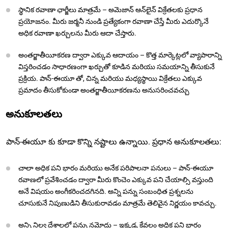
స్థానిక రవాణా ఛార్జీలు మాత్రమే – అమెజాన్ ఆన్‌లైన్ విక్రేతలకు ప్రధాన
ప్రయోజనం. మీరు జర్మనీ నుండి ప్రత్యేకంగా రవాణా చేస్తే మీరు ఎదుర్కొనే
అధిక రవాణా ఖర్చులను మీరు ఆదా చేస్తారు.
అంతర్జాతీయీకరణ ద్వారా ఎక్కువ ఆదాయం – కొత్త మార్కెట్లలో వ్యాపారాన్ని
విస్తరించడం సాధారణంగా ఖర్చుతో కూడిన మరియు సమయాన్ని తీసుకునే
ప్రక్రియ. పాన్-ఈయూ తో, చిన్న మరియు మధ్యస్థాయి విక్రేతలు ఎక్కువ
ప్రమాదం తీసుకోకుండా అంతర్జాతీయీకరణను అనుసరించవచ్చు
అనుకూలతలు
పాన్-ఈయూ కు కూడా కొన్ని నష్టాలు ఉన్నాయి. ప్రధాన అనుకూలతలు:
చాలా అధిక పని భారం మరియు అనేక పరిపాలనా పనులు – పాన్-ఈయూ
రవాణలో ప్రవేశించడం ద్వారా మీరు కొంచెం ఎక్కువ పని చేయాల్సి వస్తుంది
అనే విషయం అంగీకరించదగినది. అన్ని పన్ను సంబంధిత ప్రశ్నలను
చూసుకునే నిపుణుడిని తీసుకురావడం మాత్రమే తెలివైన నిర్ణయం కావచ్చు.
అన్ని నిల్వ దేశాలలో పన్ను నమోదు – ఇక్కడ, కేవలం అధిక పని భారం