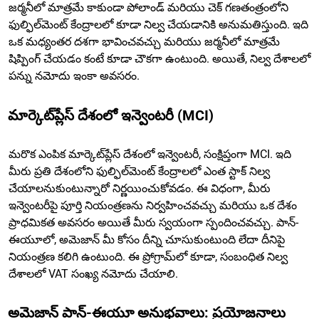
జర్మనీలో మాత్రమే కాకుండా పోలాండ్ మరియు చెక్ గణతంత్రంలోని
ఫుల్ఫిల్‌మెంట్ కేంద్రాలలో కూడా నిల్వ చేయడానికి అనుమతిస్తుంది. ఇది
ఒక మధ్యంతర దశగా భావించవచ్చు మరియు జర్మనీలో మాత్రమే
షిప్పింగ్ చేయడం కంటే కూడా చౌకగా ఉంటుంది. అయితే, నిల్వ దేశాలలో
పన్ను నమోదు ఇంకా అవసరం.
మార్కెట్‌ప్లేస్ దేశంలో ఇన్వెంటరీ (MCI)
మరొక ఎంపిక మార్కెట్‌ప్లేస్ దేశంలో ఇన్వెంటరీ, సంక్షిప్తంగా MCI. ఇది
మీరు ప్రతి దేశంలోని ఫుల్ఫిల్‌మెంట్ కేంద్రాలలో ఎంత స్టాక్ నిల్వ
చేయాలనుకుంటున్నారో నిర్ణయించుకోవడం. ఈ విధంగా, మీరు
ఇన్వెంటరీపై పూర్తి నియంత్రణను నిర్వహించవచ్చు మరియు ఒక దేశం
ప్రాధమికత అవసరం అయితే మీరు స్వయంగా స్పందించవచ్చు. పాన్-
ఈయూలో, అమెజాన్ మీ కోసం దీన్ని చూసుకుంటుంది లేదా దీనిపై
నియంత్రణ కలిగి ఉంటుంది. ఈ ప్రోగ్రామ్‌లో కూడా, సంబంధిత నిల్వ
దేశాలలో VAT సంఖ్య నమోదు చేయాలి.
అమెజాన్ పాన్-ఈయూ అనుభవాలు: ప్రయోజనాలు