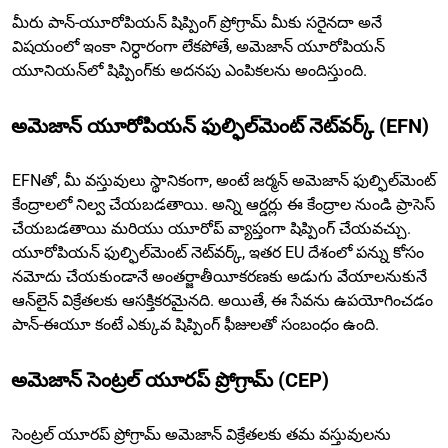
మీరు పాన్-యూరోపియన్ షిప్పింగ్ ప్రోగ్రామ్ మీకు సరైనదా అనే
విషయంలో ఇంకా నిర్ధారంగా లేకపోతే, అమెజాన్ యూరోపియన్
యూనియన్‌లో షిప్పింగ్‌కు అదనపు ఎంపికలను అందిస్తుంది.
అమెజాన్ యూరోపియన్ ఫుల్ఫిల్‌మెంట్ నెట్‌వర్క్ (EFN)
EFNతో, మీ వస్తువులు స్థానికంగా, అంటే జర్మన్ అమెజాన్ ఫుల్ఫిల్‌మెంట్
కేంద్రాలలో నిల్వ చేయబడతాయి. అన్ని ఆర్డర్లు ఈ కేంద్రాల నుండి ప్రాసెస్
చేయబడతాయి మరియు యూరోప్ వ్యాప్తంగా షిప్పింగ్ చేయవచ్చు.
యూరోపియన్ ఫుల్ఫిల్‌మెంట్ నెట్‌వర్క్, ఇతర EU దేశంలో పన్ను కోసం
నమోదు చేయకుండానే అంతర్జాతీయీకరణకు అడుగు వేయాలనుకునే
ఆన్‌లైన్ విక్రేతలకు ఆసక్తికరమైనది. అయితే, ఈ సేవను ఉపయోగించడం
పాన్-ఈయూ కంటే ఎక్కువ షిప్పింగ్ ఫీజులతో సంబంధం ఉంది.
అమెజాన్ సెంట్రల్ యూరప్ ప్రోగ్రామ్ (CEP)
సెంట్రల్ యూరప్ ప్రోగ్రామ్ అమెజాన్ విక్రేతలకు తమ వస్తువులను