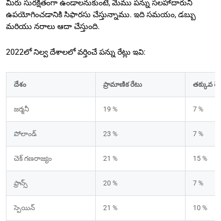
మీరు సురక్షితంగా ఉండాలనుకుంటే, మేము పన్ను సలహాదారుని
ఉపయోగించడానికి సిఫారసు చేస్తున్నాము. ఇది సమయం, డబ్బు
మరియు నరాలు ఆదా చేస్తుంది.
2022లో నిల్వ దేశాలలో వర్తించే పన్ను రేట్లు ఇవి:
దేశం
ప్రామాణిక రేటు
తక్కువ రే
జర్మనీ
19 %
7 %
పోలాండ్
23 %
7 %
చెక్ గణరాజ్యం
21 %
15 %
ఫ్రాన్స్
20 %
7 %
స్పెయిన్
21 %
10 %