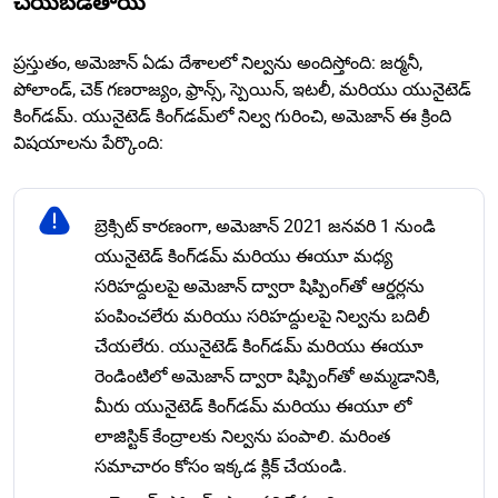
చేయబడతాయి
ప్రస్తుతం, అమెజాన్ ఏడు దేశాలలో నిల్వను అందిస్తోంది: జర్మనీ,
పోలాండ్, చెక్ గణరాజ్యం, ఫ్రాన్స్, స్పెయిన్, ఇటలీ, మరియు యునైటెడ్
కింగ్‌డమ్. యునైటెడ్ కింగ్‌డమ్‌లో నిల్వ గురించి, అమెజాన్ ఈ క్రింది
విషయాలను పేర్కొంది:
బ్రెక్సిట్ కారణంగా, అమెజాన్ 2021 జనవరి 1 నుండి
యునైటెడ్ కింగ్‌డమ్ మరియు ఈయూ మధ్య
సరిహద్దులపై అమెజాన్ ద్వారా షిప్పింగ్‌తో ఆర్డర్లను
పంపించలేరు మరియు సరిహద్దులపై నిల్వను బదిలీ
చేయలేరు. యునైటెడ్ కింగ్‌డమ్ మరియు ఈయూ
రెండింటిలో అమెజాన్ ద్వారా షిప్పింగ్‌తో అమ్మడానికి,
మీరు యునైటెడ్ కింగ్‌డమ్ మరియు ఈయూ లో
లాజిస్టిక్ కేంద్రాలకు నిల్వను పంపాలి. మరింత
సమాచారం కోసం ఇక్కడ క్లిక్ చేయండి.