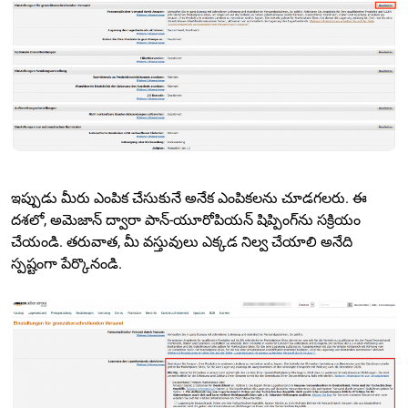
ఇప్పుడు మీరు ఎంపిక చేసుకునే అనేక ఎంపికలను చూడగలరు. ఈ
దశలో, అమెజాన్ ద్వారా పాన్-యూరోపియన్ షిప్పింగ్‌ను సక్రియం
చేయండి. తరువాత, మీ వస్తువులు ఎక్కడ నిల్వ చేయాలి అనేది
స్పష్టంగా పేర్కొనండి.