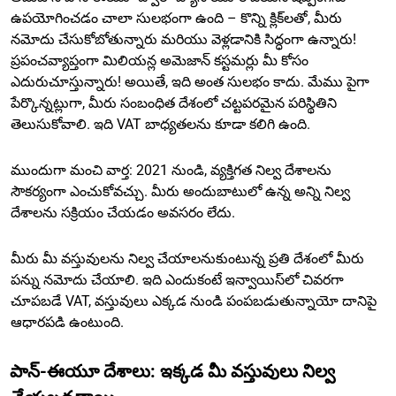
ఉపయోగించడం చాలా సులభంగా ఉంది – కొన్ని క్లిక్‌లతో, మీరు
నమోదు చేసుకోబోతున్నారు మరియు వెళ్లడానికి సిద్ధంగా ఉన్నారు!
ప్రపంచవ్యాప్తంగా మిలియన్ల అమెజాన్ కస్టమర్లు మీ కోసం
ఎదురుచూస్తున్నారు! అయితే, ఇది అంత సులభం కాదు. మేము పైగా
పేర్కొన్నట్లుగా, మీరు సంబంధిత దేశంలో చట్టపరమైన పరిస్థితిని
తెలుసుకోవాలి. ఇది VAT బాధ్యతలను కూడా కలిగి ఉంది.
ముందుగా మంచి వార్త: 2021 నుండి, వ్యక్తిగత నిల్వ దేశాలను
సౌకర్యంగా ఎంచుకోవచ్చు. మీరు అందుబాటులో ఉన్న అన్ని నిల్వ
దేశాలను సక్రియం చేయడం అవసరం లేదు.
మీరు మీ వస్తువులను నిల్వ చేయాలనుకుంటున్న ప్రతి దేశంలో మీరు
పన్ను నమోదు చేయాలి. ఇది ఎందుకంటే ఇన్వాయిస్‌లో చివరగా
చూపబడే VAT, వస్తువులు ఎక్కడ నుండి పంపబడుతున్నాయో దానిపై
ఆధారపడి ఉంటుంది.
పాన్-ఈయూ దేశాలు: ఇక్కడ మీ వస్తువులు నిల్వ