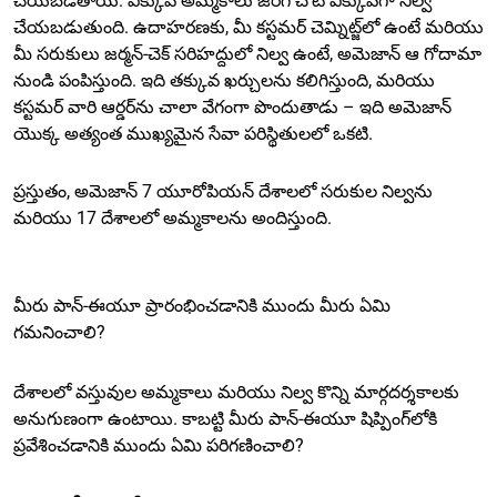
చేయబడతాయి. ఎక్కువ అమ్మకాలు జరిగే చోట ఎక్కువగా నిల్వ
చేయబడుతుంది. ఉదాహరణకు, మీ కస్టమర్ చెమ్నిట్జ్‌లో ఉంటే మరియు
మీ సరుకులు జర్మన్-చెక్ సరిహద్దులో నిల్వ ఉంటే, అమెజాన్ ఆ గోదామా
నుండి పంపిస్తుంది. ఇది తక్కువ ఖర్చులను కలిగిస్తుంది, మరియు
కస్టమర్ వారి ఆర్డర్‌ను చాలా వేగంగా పొందుతాడు – ఇది అమెజాన్
యొక్క అత్యంత ముఖ్యమైన సేవా పరిస్థితులలో ఒకటి.
ప్రస్తుతం, అమెజాన్ 7 యూరోపియన్ దేశాలలో సరుకుల నిల్వను
మరియు 17 దేశాలలో అమ్మకాలను అందిస్తుంది.
మీరు పాన్-ఈయూ ప్రారంభించడానికి ముందు మీరు ఏమి
గమనించాలి?
దేశాలలో వస్తువుల అమ్మకాలు మరియు నిల్వ కొన్ని మార్గదర్శకాలకు
అనుగుణంగా ఉంటాయి. కాబట్టి మీరు పాన్-ఈయూ షిప్పింగ్‌లోకి
ప్రవేశించడానికి ముందు ఏమి పరిగణించాలి?