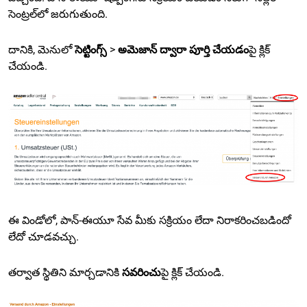
సెంట్రల్‌లో జరుగుతుంది.
దానికి, మెనులో
సెట్టింగ్స్
>
అమెజాన్ ద్వారా పూర్తి చేయడం
పై క్లిక్
చేయండి.
ఈ విండోలో, పాన్-ఈయూ సేవ మీకు సక్రియం లేదా నిరాకరించబడిందో
లేదో చూడవచ్చు.
తర్వాత స్థితిని మార్చడానికి
సవరించు
పై క్లిక్ చేయండి.