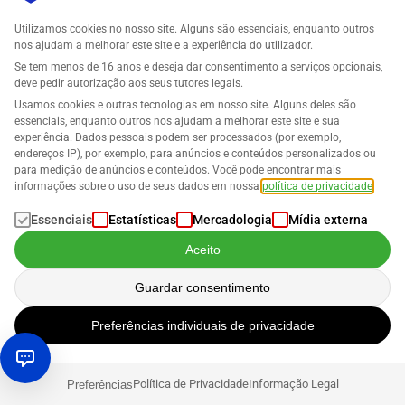
CLIQUE AQUI
PARA MAIS INFORMAÇÕES SOBRE LOST & FOUND
Utilizamos cookies no nosso site. Alguns são essenciais, enquanto outros
nos ajudam a melhorar este site e a experiência do utilizador.
Se tem menos de 16 anos e deseja dar consentimento a serviços opcionais,
deve pedir autorização aos seus tutores legais.
Usamos cookies e outras tecnologias em nosso site. Alguns deles são
essenciais, enquanto outros nos ajudam a melhorar este site e sua
experiência. Dados pessoais podem ser processados (por exemplo,
endereços IP), por exemplo, para anúncios e conteúdos personalizados ou
para medição de anúncios e conteúdos. Você pode encontrar mais
informações sobre o uso de seus dados em nossa
política de privacidade
.
SELLERLOGIC Business Analytics
Essenciais
Estatísticas
Mercadologia
Mídia externa
Aceito
Business Analytics para Amazon oferece uma visão geral da sua
Guardar consentimento
lucratividade - para o seu negócio, marketplaces individuais e
todos os seus produtos.
Preferências individuais de privacidade
CLIQUE AQUI
PARA MAIS INFORMAÇÕES SOBRE BUSINESS ANALYTICS
Política de Privacidade
Informação Legal
Preferências