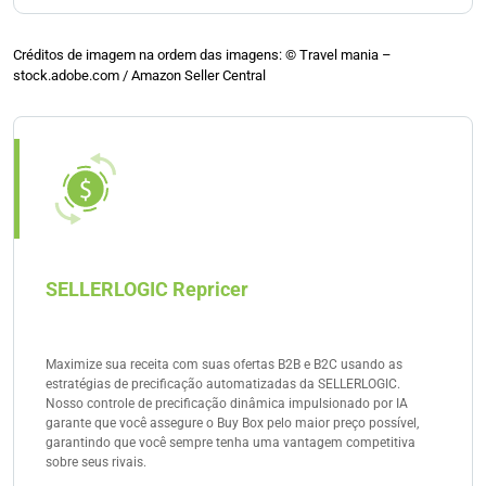
Europeia.
A ativação do envio Pan-EU ocorre no Seller Central.
Na janela “Gerido pela Amazon”, você pode ver se o
Créditos de imagem na ordem das imagens: © Travel mania –
stock.adobe.com / Amazon Seller Central
serviço Pan-EU está ativado ou desativado para você.
SELLERLOGIC Repricer
Maximize sua receita com suas ofertas B2B e B2C usando as
estratégias de precificação automatizadas da SELLERLOGIC.
Nosso controle de precificação dinâmica impulsionado por IA
garante que você assegure o Buy Box pelo maior preço possível,
garantindo que você sempre tenha uma vantagem competitiva
sobre seus rivais.