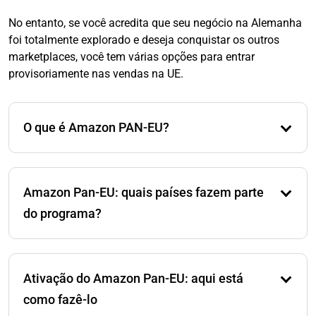
No entanto, se você acredita que seu negócio na Alemanha
foi totalmente explorado e deseja conquistar os outros
marketplaces, você tem várias opções para entrar
provisoriamente nas vendas na UE.
O que é Amazon PAN-EU?
Pan-EU para vendedores da Amazon significa que
vendas, envio, distribuição e armazenamento ocorrem
Amazon Pan-EU: quais países fazem parte
nos centros logísticos da Amazon em toda a Europa,
através das fronteiras nacionais. Isso economiza
do programa?
altos custos de armazenamento e envio para a
Amazon e para você como vendedor online quando
Atualmente, a Amazon oferece armazenamento em
os pedidos chegam de diferentes marketplaces
sete países: Alemanha, Polônia, República Checa,
Ativação do Amazon Pan-EU: aqui está
europeus.
França, Espanha, Itália e Reino Unido. Quanto ao
Reino Unido, existem alguns fatores a considerar no
como fazê-lo
processo de envio desde a sua saída da União