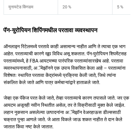
युनायटेड किंगडम
20 %
5 %
पॅन-युरोपियन शिपिंगमधील परतावा व्यवस्थापन
ऑनलाइन रिटेलमध्ये परतावे काही असामान्य नाहीत आणि ते त्याचा एक भाग
आहेत. परताव्याची कारणे खूप विविध असू शकतात. पॅन-युरोपियन शिपमेंटसह
परताव्यांमध्ये, हे FBA आयटमच्या पारंपरिक परताव्यांसारखेच आहे. परतावा
व्यवस्थापनासाठी, अॅमेझॉनने एक उपाय विकसित केला आहे – परताव्यांना
विशेषतः स्थापित परतावा केंद्रांमध्ये प्रक्रिया केली जाते, जिथे त्यांना
संकलित केले जाते आणि पात्र कर्मचाऱ्यांद्वारे हाताळले जाते.
जेव्हा एक पॅकेज परत केले जाते, तेव्हा परताव्याचे कारण तपासले जाते. जर एक
आयटम अजूनही नवीन स्थितीत असेल, तर ते विक्रीसाठी मुक्त केले जाईल.
लहान नुकसान असलेल्या उत्पादनांना अॅमेझॉन वेअरहाऊस डील्ससाठी
चक्रात पुन्हा आणले जाते. जे आता विकले जाऊ शकत नाहीत ते दान केले
जातात किंवा नष्ट केले जातात.