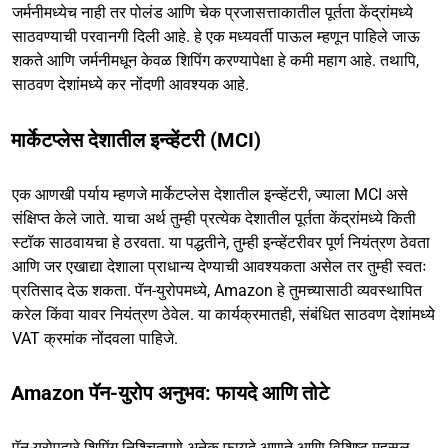
जर्मनीमध्येच नाही तर पोलंड आणि चेक प्रजासत्ताकातील पूर्तता केंद्रांमध्ये
साठवण्याची परवानगी दिली आहे. हे एक मध्यवर्ती पाऊल म्हणून पाहिले जाऊ
शकते आणि जर्मनीमधून केवळ शिपिंग करण्यापेक्षा हे कमी महाग आहे. तथापि,
साठवण देशांमध्ये कर नोंदणी आवश्यक आहे.
मार्केटप्लेस देशातील इन्व्हेंटरी (MCI)
एक आणखी पर्याय म्हणजे मार्केटप्लेस देशातील इन्व्हेंटरी, ज्याला MCI असे
संक्षिप्त केले जाते. याचा अर्थ तुम्ही प्रत्येक देशातील पूर्तता केंद्रांमध्ये किती
स्टॉक साठवायचा हे ठरवता. या पद्धतीने, तुम्ही इन्व्हेंटरीवर पूर्ण नियंत्रण ठेवता
आणि जर एखाद्या देशाला प्राधान्य देण्याची आवश्यकता असेल तर तुम्ही स्वतः
प्रतिसाद देऊ शकता. पॅन-युरोपमध्ये, Amazon हे तुमच्यासाठी व्यवस्थापित
करेल किंवा यावर नियंत्रण ठेवेल. या कार्यक्रमातही, संबंधित साठवण देशांमध्ये
VAT क्रमांक नोंदवला पाहिजे.
Amazon पॅन-युरोप अनुभव: फायदे आणि तोटे
पॅन-युरोपद्वारे शिपिंग निश्चितपणे अनेक फायदे आणते आणि विशिष्ट महसूल