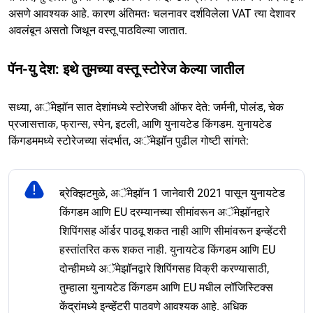
असणे आवश्यक आहे. कारण अंतिमतः चलनावर दर्शविलेला VAT त्या देशावर
अवलंबून असतो जिथून वस्तू पाठविल्या जातात.
पॅन-यु देश: इथे तुमच्या वस्तू स्टोरेज केल्या जातील
सध्या, अॅमेझॉन सात देशांमध्ये स्टोरेजची ऑफर देते: जर्मनी, पोलंड, चेक
प्रजासत्ताक, फ्रान्स, स्पेन, इटली, आणि युनायटेड किंगडम. युनायटेड
किंगडममध्ये स्टोरेजच्या संदर्भात, अॅमेझॉन पुढील गोष्टी सांगते:
ब्रेक्झिटमुळे, अॅमेझॉन 1 जानेवारी 2021 पासून युनायटेड
किंगडम आणि EU दरम्यानच्या सीमांवरून अॅमेझॉनद्वारे
शिपिंगसह ऑर्डर पाठवू शकत नाही आणि सीमांवरून इन्व्हेंटरी
हस्तांतरित करू शकत नाही. युनायटेड किंगडम आणि EU
दोन्हीमध्ये अॅमेझॉनद्वारे शिपिंगसह विक्री करण्यासाठी,
तुम्हाला युनायटेड किंगडम आणि EU मधील लॉजिस्टिक्स
केंद्रांमध्ये इन्व्हेंटरी पाठवणे आवश्यक आहे. अधिक