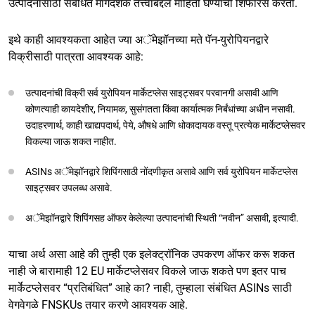
उत्पादनांसाठी संबंधित मार्गदर्शक तत्त्वांबद्दल माहिती घेण्याची शिफारस करतो.
इथे काही आवश्यकता आहेत ज्या अॅमेझॉनच्या मते पॅन-युरोपियनद्वारे
विक्रीसाठी पात्रता आवश्यक आहे:
उत्पादनांची विक्री सर्व युरोपियन मार्केटप्लेस साइट्सवर परवानगी असावी आणि
कोणत्याही कायदेशीर, नियामक, सुसंगतता किंवा कार्यात्मक निर्बंधांच्या अधीन नसावी.
उदाहरणार्थ, काही खाद्यपदार्थ, पेये, औषधे आणि धोकादायक वस्तू प्रत्येक मार्केटप्लेसवर
विकल्या जाऊ शकत नाहीत.
ASINs अॅमेझॉनद्वारे शिपिंगसाठी नोंदणीकृत असावे आणि सर्व युरोपियन मार्केटप्लेस
साइट्सवर उपलब्ध असावे.
अॅमेझॉनद्वारे शिपिंगसह ऑफर केलेल्या उत्पादनांची स्थिती “नवीन” असावी, इत्यादी.
याचा अर्थ असा आहे की तुम्ही एक इलेक्ट्रॉनिक उपकरण ऑफर करू शकत
नाही जे बारामाही 12 EU मार्केटप्लेसवर विकले जाऊ शकते पण इतर पाच
मार्केटप्लेसवर “प्रतिबंधित” आहे का? नाही, तुम्हाला संबंधित ASINs साठी
वेगवेगळे FNSKUs तयार करणे आवश्यक आहे.