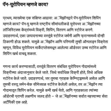
पॅन-युरोपियन म्हणजे काय?
प्रथम, व्याख्येचा एक संक्षिप्त आढावा: अॅमेझॉनद्वारे पॅन-युरोपियन शिपिंग
म्हणजे काय? पॅन-यु म्हणजे राष्ट्रीय सीमांपलीकडे युरोपभर अॅमेझॉनच्या
लॉजिस्टिक्स केंद्रांमध्ये विक्री, शिपिंग, वितरण आणि स्टोरेज करणे.
उदाहरणार्थ, एका उत्पादनाच्या वस्तूंचे स्टोरेज जर्मनी आणि फ्रान्समध्ये दोन्ही
ठिकाणी होऊ शकते. यामुळे अॅमेझॉन आणि परिणामी तुम्ही ऑनलाइन विक्रेता
म्हणून, विविध युरोपियन मार्केटप्लेसमधून आलेल्या ऑर्डरवर उच्च स्टोरेज आणि
शिपिंग खर्च वाचवू शकता.
गणना कार्य करण्यासाठी, वस्तूंचे वितरण संबंधित युरोपियन गोदामांमध्ये
विक्रीच्या अंदाजानुसार केले जाते. जिथे सर्वाधिक विक्री होते, तिथे अधिक
स्टोरेज केले जाते. उदाहरणार्थ, जर तुमचा ग्राहक केम्निट्झमध्ये असेल आणि
तुमची वस्तू जर्मन-चेक सीमेजवळ स्टोरेज केलेली असेल, तर अॅमेझॉन त्या
गोदामातून शिपिंग करेल. यामुळे कमी खर्च येतो, आणि ग्राहकाला त्यांच्या
ऑर्डरची प्राप्ती लक्षणीय जलद होते – जे अॅमेझॉनच्या सर्वात महत्त्वाच्या सेवा
अटींपैकी एक आहे.