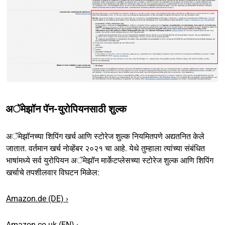
अॅमेझॉन पॅन-युरोपियनसाठी शुल्क
अॅमेझॉनच्या शिपिंग खर्च आणि स्टोरेज शुल्क नियमितपणे अद्यतनित केले
जातात. वर्तमान खर्च नोव्हेंबर २०२१ चा आहे. येथे तुम्हाला त्यांच्या संबंधित
भाषांमध्ये सर्व युरोपियन अॅमेझॉन मार्केटप्लेसच्या स्टोरेज शुल्क आणि शिपिंग
खर्चाचे तपशीलवार विघटन मिळेल:
Amazon.de (DE) ›
Amazon.co.uk (EN) ›