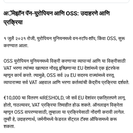
अॅमेझॉन पॅन-युरोपियन आणि OSS: उदाहरणे आणि
प्रक्रिया
१ जुलै २०२१ रोजी, युरोपियन युनियनमध्ये वन-स्टॉप-शॉप, किंवा OSS, सुरू
करण्यात आला.
OSS युरोपियन युनियनमध्ये विक्री करणाऱ्या व्यापाऱ्यां आणि या विक्रीसाठी
VAT भरणा त्यांच्या खात्यात नोंदवू इच्छिणाऱ्या EU देशांमध्ये एक इंटरफेस
म्हणून कार्य करते. त्यामुळे, OSS सर्व २७ EU सदस्य राज्यांमध्ये वस्तू
व्यापाराच्या सर्व VAT अहवाल आणि भरणा कर्तव्यांची केंद्रीय प्रक्रिया दर्शवते.
€10,000 चा वितरण थRESHOLD, जो सर्व EU देशांवर एकत्रितपणे लागू
होतो, गाठल्यावर, VAT प्रक्रिया तिमाहीत होऊ शकते. ऑनलाइन विक्रेता
म्हणून OSS वापरण्यासाठी, तुम्हाला या प्रक्रियेसाठी नोंदणी करावी लागेल.
तुम्ही हे, उदाहरणार्थ, जर्मनीमध्ये फेडरल सेंट्रल टॅक्स ऑफिसमध्ये करू
शकता.