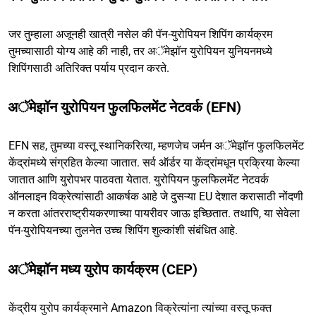
जर तुम्हाला अजूनही खात्री नसेल की पॅन-युरोपियन शिपिंग कार्यक्रम
तुमच्यासाठी योग्य आहे की नाही, तर अॅमेझॉन युरोपियन युनियनमध्ये
शिपिंगसाठी अतिरिक्त पर्याय प्रदान करते.
अॅमेझॉन युरोपियन फुलफिलमेंट नेटवर्क (EFN)
EFN सह, तुमच्या वस्तू स्थानिकरित्या, म्हणजेच जर्मन अॅमेझॉन फुलफिलमेंट
केंद्रांमध्ये संग्रहित केल्या जातात. सर्व ऑर्डर या केंद्रांमधून प्रक्रिया केल्या
जातात आणि युरोपभर पाठवता येतात. युरोपियन फुलफिलमेंट नेटवर्क
ऑनलाइन विक्रेत्यांसाठी आकर्षक आहे जे दुसऱ्या EU देशात करासाठी नोंदणी
न करता आंतरराष्ट्रीयकरणाच्या पायरीवर जाऊ इच्छितात. तथापि, या सेवेला
पॅन-युरोपियनच्या तुलनेत उच्च शिपिंग शुल्कांशी संबंधित आहे.
अॅमेझॉन मध्य युरोप कार्यक्रम (CEP)
केंद्रीय युरोप कार्यक्रमाने Amazon विक्रेत्यांना त्यांच्या वस्तू फक्त