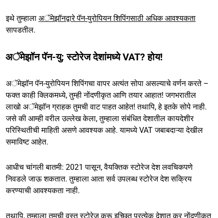
इथे तुम्हाला
अॅमेझॉनद्वारे पॅन-युरोपियन शिपिंगसाठी अधिक आवश्यकता
सापडतील.
अॅमेझॉन पॅन-यु: स्टोरेज देशांमध्ये VAT? होय!
अॅमेझॉन पॅन-युरोपियन शिपिंगचा वापर अत्यंत सोपा असल्याचे वर्णन करते –
फक्त काही क्लिकमध्ये, तुम्ही नोंदणीकृत आणि तयार आहात! जगभरातील
लाखो अॅमेझॉन ग्राहक तुमची वाट पाहत आहेत! तथापि, हे इतके सोपे नाही.
जसे की आम्ही वरील उल्लेख केला, तुम्हाला संबंधित देशातील कायदेशीर
परिस्थितीची माहिती असणे आवश्यक आहे. यामध्ये VAT जबाबदाऱ्या देखील
समाविष्ट आहेत.
आधीच चांगली बातमी: 2021 पासून, वैयक्तिक स्टोरेज देश लवचिकपणे
निवडले जाऊ शकतात. तुम्हाला आता सर्व उपलब्ध स्टोरेज देश सक्रिय
करण्याची आवश्यकता नाही.
तथापि, तुम्हाला तुमची वस्तू स्टोरेज करू इच्छित प्रत्येक देशात कर नोंदणीकृत