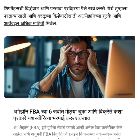
शिपमेंट्सची विल्हेवाट आणि परतावा प्रक्रिया पैसे खर्च करते. येथे तुम्हाला
परताव्यांसाठी आणि वस्तूंच्या विल्हेवाटीसाठी अॅमेझॉनच्या शुल्के आणि
अटींबद्दल अधिक माहिती
मिळेल.
अमेझॉन FBA च्या 6 सर्वात मोठ्या चुका आणि विक्रेते कशा
प्रकारे यशस्वीरित्या भरपाई करू शकतात
अॅमेझॉन (FBA) द्वारे पूर्णता सेवांचे फायदे आम्ही अनेक वेळा उल्लेखित केले
आहेत आणि अनुभवी FBA विक्रेते ऑनलाइन दिग्गजाच्या जवळजवळ अनंत