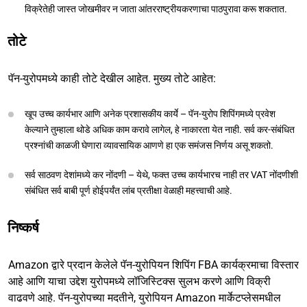
विक्रेतेही जास्त जोखमीवर न जाता आंतरराष्ट्रीयकरणाचा पाठपुरावा करू शकतात.
तोटे
पॅन-युरोपमध्ये काही तोटे देखील आहेत. मुख्य तोटे आहेत:
खूप उच्च कार्यभार आणि अनेक प्रशासकीय कार्ये – पॅन-युरोप शिपिंगमध्ये प्रवेश
केल्याने तुम्हाला थोडे अधिक काम करावे लागेल, हे नाकारता येत नाही. सर्व कर-संबंधित
प्रश्नांची काळजी घेणारा व्यावसायिक आणणे हा एक समंजस निर्णय असू शकतो.
सर्व साठवण देशांमध्ये कर नोंदणी – येथे, फक्त उच्च कार्यभारच नाही तर VAT नोंदणीशी
संबंधित सर्व बाबी पूर्ण होईपर्यंत लांब प्रतीक्षा वेळाही महत्त्वाची आहे.
निष्कर्ष
Amazon द्वारे प्रदान केलेले पॅन-युरोपियन शिपिंग FBA कार्यक्रमाचा विस्तार
आहे आणि याचा उद्देश युरोपमध्ये लॉजिस्टिक्स सुलभ करणे आणि विक्री
वाढवणे आहे. पॅन-युरोपच्या मदतीने, युरोपियन Amazon मार्केटप्लेसमधील