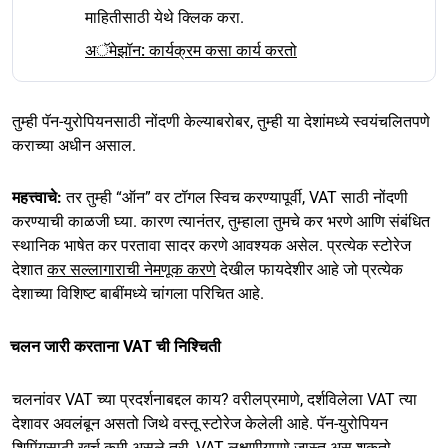
माहितीसाठी येथे क्लिक करा.
अॅमेझॉन: कार्यक्रम कसा कार्य करतो
तुम्ही पॅन-युरोपियनसाठी नोंदणी केल्याबरोबर, तुम्ही या देशांमध्ये स्वयंचलितपणे
कराच्या अधीन असाल.
महत्त्वाचे:
तर तुम्ही “ऑन” वर टॉगल स्विच करण्यापूर्वी, VAT साठी नोंदणी
करण्याची काळजी घ्या. कारण त्यानंतर, तुम्हाला तुमचे कर भरणे आणि संबंधित
स्थानिक भाषेत कर परतावा सादर करणे आवश्यक असेल. प्रत्येक स्टोरेज
देशात
कर सल्लागाराची नेमणूक करणे
देखील फायदेशीर आहे जो प्रत्येक
देशाच्या विशिष्ट बाबींमध्ये चांगला परिचित आहे.
चलन जारी करताना VAT ची निश्चिती
चलनांवर VAT च्या प्रदर्शनाबद्दल काय? वरीलप्रमाणे, दर्शविलेला VAT त्या
देशावर अवलंबून असतो जिथे वस्तू स्टोरेज केलेली आहे. पॅन-युरोपियन
शिपिंगसाठी खर्च कमी असले तरी, VAT लक्षणीयपणे जास्त असू शकतो.