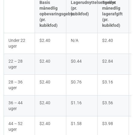
Basis 
Lagerudnyttelsesgebyr
Samlet 
månedlig 
(pr. 
månedlig 
opbevaringsgebyr 
kubikfod) 
lagerafgift
(pr. 
(pr. 
(
kubikfod)
kubikfod)
Under 22 
$2.40
N/A
$2.40
uger
22 – 28 
$2.40
$0.44
$2.84
uger
28 – 36 
$2.40
$0.76
$3.16
uger
36 – 44 
$2.40
$1.16
$3.56
uger
44 – 52 
$2.40
$1.58
$3.98
uger