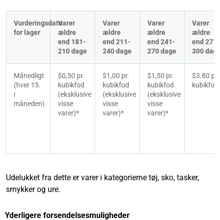
Vurderingsdato 
Varer 
Varer 
Varer 
Varer 
for lager
ældre 
ældre 
ældre 
ældre 
end 181-
end 211-
end 241-
end 271-
210 dage
240 dage
270 dage
300 dag
Månedligt 
$0,50 pr. 
$1,00 pr. 
$1,50 pr. 
$3.80 pr. 
(hver 15. 
kubikfod 
kubikfod 
kubikfod 
kubikfod
i 
(eksklusive 
(eksklusive 
(eksklusive 
måneden)
visse 
visse 
visse 
varer)*
varer)*
varer)*
Udelukket fra dette er varer i kategorierne tøj, sko, tasker,
smykker og ure.
Yderligere forsendelsesmuligheder