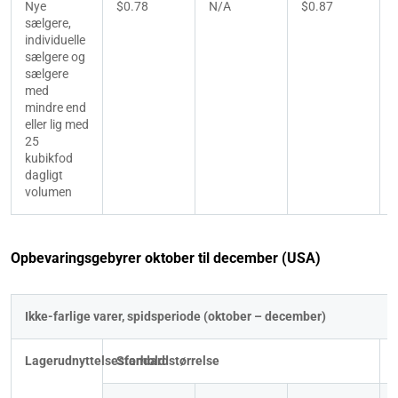
Nye 
$0.78
N/A
$0.87
sælgere, 
individuelle 
sælgere og 
sælgere 
med 
mindre end 
eller lig med 
25 
kubikfod 
dagligt 
volumen
Opbevaringsgebyrer oktober til december (USA)
Ikke-farlige varer, spidsperiode (oktober – december)
Lagerudnyttelsesforhold
Standardstørrelse