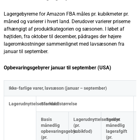
Lagergebyrerne for Amazon FBA måles pr. kubikmeter pr.
måned og varierer i hvert land. Derudover varierer priserne
afhængigt af produktkategorien og sæsonen. I løbet af
højtiden, fra oktober til december, pådrages der højere
lageromkostninger sammenlignet med lavsæsonen fra
januar til september.
Opbevaringsgebyrer januar til september (USA)
Ikke-farlige varer, lavsæson (januar – september)
Lagerudnyttelsesforhold
Standardstørrelse
Basis 
Lagerudnyttelsesgebyr
Samlet 
månedlig 
(pr. 
månedlig 
opbevaringsgebyr 
kubikfod)
lagerafgift
(pr. 
(pr. 
(