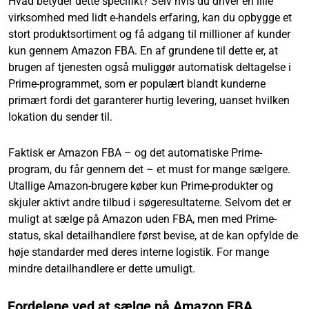
Hvad betyder dette specifikt? Selv hvis du driver en lille
virksomhed med lidt e-handels erfaring, kan du opbygge et
stort produktsortiment og få adgang til millioner af kunder
kun gennem Amazon FBA. En af grundene til dette er, at
brugen af tjenesten også muliggør automatisk deltagelse i
Prime-programmet, som er populært blandt kunderne
primært fordi det garanterer hurtig levering, uanset hvilken
lokation du sender til.
Faktisk er Amazon FBA – og det automatiske Prime-
program, du får gennem det – et must for mange sælgere.
Utallige Amazon-brugere køber kun Prime-produkter og
skjuler aktivt andre tilbud i søgeresultaterne. Selvom det er
muligt at sælge på Amazon uden FBA, men med Prime-
status, skal detailhandlere først bevise, at de kan opfylde de
høje standarder med deres interne logistik. For mange
mindre detailhandlere er dette umuligt.
Fordelene ved at sælge på Amazon FBA