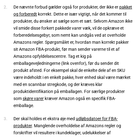
De nævnte forbud gælder også for produkter, der ikke er
pakket
og forberedt
korrekt. Dette er især vigtigt, når det kommer til
produkter, du ønsker at sælge som et sæt. Selvom Amazon ikke
vil smide disse forkert pakkede varer væk, vil de opkræve et
forberedelsesgebyr, som nemt kan undgås ved at overholde
Amazons regler. Spørgsmålet er, hvordan man korrekt pakker
sit Amazon FBA-produkt, før man sender varerne til et af
Amazons opfyldelsescentre. Tag et kig på
emballagevejledningerne (link ovenfor), før du sender dit
produkt afsted. For eksempel skal de enkelte dele af en SKU
være indeholdt i en enkelt pakke, hver enhed skal være mærket
med en scannbar stregkode, og der kræves klar
produktidentifikation på emballagen. For særlige produkter
som
skøre varer
kræver Amazon også en specifik FBA-
emballage.
Der skal holdes et ekstra øje med
udløbsdatoer for FBA-
produkter
. Manglende overholdelse af Amazons regler og
forskrifter vil resultere i kundeklager, udelukkelser af