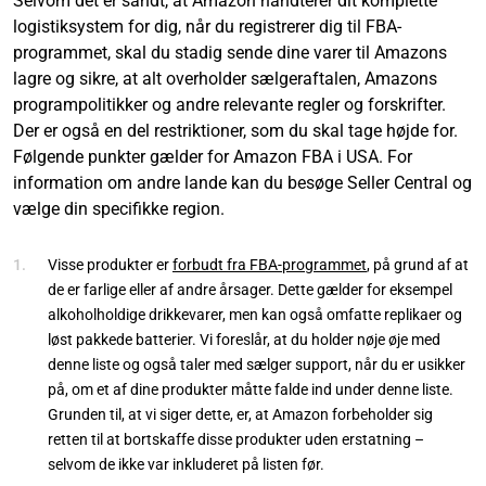
Selvom det er sandt, at Amazon håndterer dit komplette
logistiksystem for dig, når du registrerer dig til FBA-
programmet, skal du stadig sende dine varer til Amazons
lagre og sikre, at alt overholder sælgeraftalen, Amazons
programpolitikker og andre relevante regler og forskrifter.
Der er også en del restriktioner, som du skal tage højde for.
Følgende punkter gælder for Amazon FBA i USA. For
information om andre lande kan du besøge Seller Central og
vælge din specifikke region.
Visse produkter er
forbudt fra FBA-programmet
, på grund af at
de er farlige eller af andre årsager. Dette gælder for eksempel
alkoholholdige drikkevarer, men kan også omfatte replikaer og
løst pakkede batterier. Vi foreslår, at du holder nøje øje med
denne liste og også taler med sælger support, når du er usikker
på, om et af dine produkter måtte falde ind under denne liste.
Grunden til, at vi siger dette, er, at Amazon forbeholder sig
retten til at bortskaffe disse produkter uden erstatning –
selvom de ikke var inkluderet på listen før.