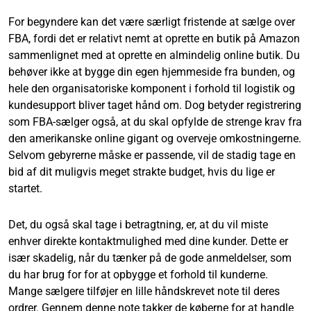
For begyndere kan det være særligt fristende at sælge over
FBA, fordi det er relativt nemt at oprette en butik på Amazon
sammenlignet med at oprette en almindelig online butik. Du
behøver ikke at bygge din egen hjemmeside fra bunden, og
hele den organisatoriske komponent i forhold til logistik og
kundesupport bliver taget hånd om. Dog betyder registrering
som FBA-sælger også, at du skal opfylde de strenge krav fra
den amerikanske online gigant og overveje omkostningerne.
Selvom gebyrerne måske er passende, vil de stadig tage en
bid af dit muligvis meget strakte budget, hvis du lige er
startet.
Det, du også skal tage i betragtning, er, at du vil miste
enhver direkte kontaktmulighed med dine kunder. Dette er
især skadelig, når du tænker på de gode anmeldelser, som
du har brug for for at opbygge et forhold til kunderne.
Mange sælgere tilføjer en lille håndskrevet note til deres
ordrer. Gennem denne note takker de køberne for at handle