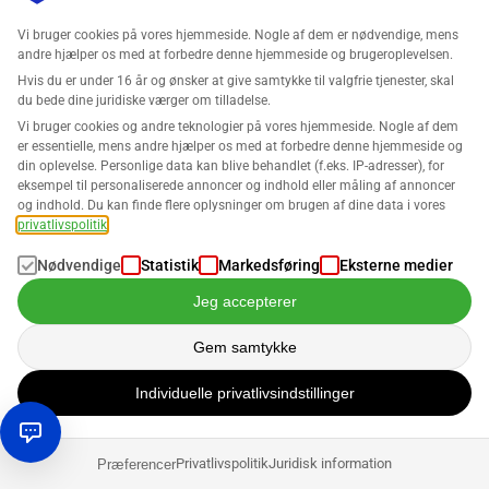
Vi bruger cookies på vores hjemmeside. Nogle af dem er nødvendige, mens
andre hjælper os med at forbedre denne hjemmeside og brugeroplevelsen.
Hvis du er under 16 år og ønsker at give samtykke til valgfrie tjenester, skal
Afsluttende tanker
du bede dine juridiske værger om tilladelse.
Vi bruger cookies og andre teknologier på vores hjemmeside. Nogle af dem
er essentielle, mens andre hjælper os med at forbedre denne hjemmeside og
I slutningen af dagen er du chefen, og du skal beslutte, om
din oplevelse. Personlige data kan blive behandlet (f.eks. IP-adresser), for
Fulfillment by Amazon er det rigtige valg for din virksomhed.
eksempel til personaliserede annoncer og indhold eller måling af annoncer
Lad os gennemgå de positive og negative effekter i en
og indhold. Du kan finde flere oplysninger om brugen af dine data i vores
privatlivspolitik
.
nøddeskal.
Nødvendige
Statistik
Markedsføring
Eksterne medier
Naturligvis har forretningsmodellen også flere ulemper.
Jeg accepterer
Ekstra omkostninger og tabet af muligheden for at komme i
direkte kontakt med dine kunder er blot to af de vigtigste
Gem samtykke
problemer. Desuden bliver sælgere grundlæggende tvunget
til at bruge Fulfillment by Amazon, når det kommer til at
Individuelle privatlivsindstillinger
vinde Buy Box.
Privatlivspolitik
Juridisk information
Præferencer
På den anden side tilbyder Amazon FBA mange fordele. For