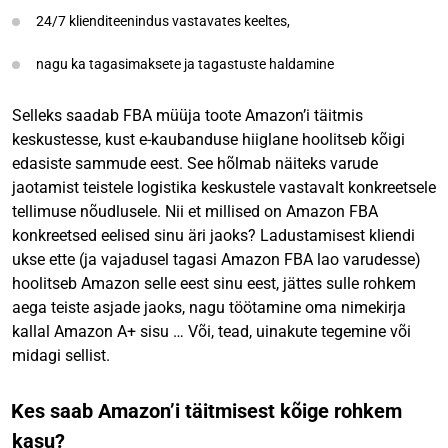
24/7 klienditeenindus vastavates keeltes,
nagu ka tagasimaksete ja tagastuste haldamine
Selleks saadab FBA müüja toote Amazon’i täitmis
keskustesse, kust e-kaubanduse hiiglane hoolitseb kõigi
edasiste sammude eest. See hõlmab näiteks varude
jaotamist teistele logistika keskustele vastavalt konkreetsele
tellimuse nõudlusele. Nii et millised on Amazon FBA
konkreetsed eelised sinu äri jaoks? Ladustamisest kliendi
ukse ette (ja vajadusel tagasi Amazon FBA lao varudesse)
hoolitseb Amazon selle eest sinu eest, jättes sulle rohkem
aega teiste asjade jaoks, nagu töötamine oma nimekirja
kallal Amazon A+ sisu … Või, tead, uinakute tegemine või
midagi sellist.
Kes saab Amazon’i täitmisest kõige rohkem
kasu?