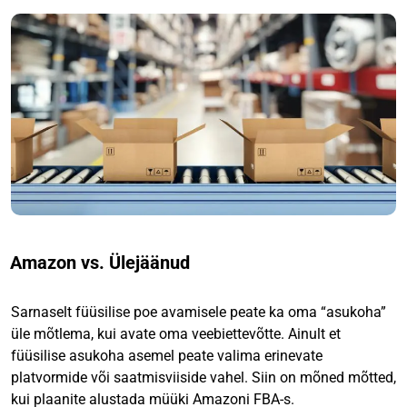
Amazon vs. Ülejäänud
Sarnaselt füüsilise poe avamisele peate ka oma “asukoha”
üle mõtlema, kui avate oma veebiettevõtte. Ainult et
füüsilise asukoha asemel peate valima erinevate
platvormide või saatmisviiside vahel. Siin on mõned mõtted,
kui plaanite alustada müüki Amazoni FBA-s.