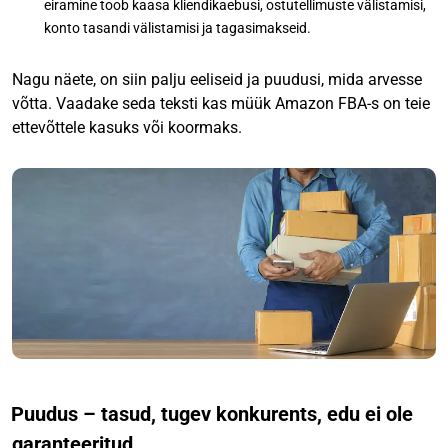
eiramine toob kaasa kliendikaebusi, ostutellimuste välistamisi,
konto tasandi välistamisi ja tagasimakseid.
Nagu näete, on siin palju eeliseid ja puudusi, mida arvesse
võtta. Vaadake seda teksti kas müük Amazon FBA-s on teie
ettevõttele kasuks või koormaks.
Puudus – tasud, tugev konkurents, edu ei ole
garanteeritud