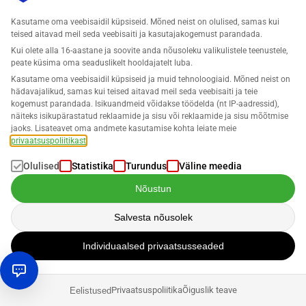
Amazoni täitmine on sinu äri jaoks õige valik. Vaatame
Kasutame oma veebisaidil küpsiseid. Mõned neist on olulised, samas kui
positiivseid ja negatiivseid mõjusid lühidalt.
teised aitavad meil seda veebisaiti ja kasutajakogemust parandada.
Kui olete alla 16-aastane ja soovite anda nõusoleku valikulistele teenustele,
Kahjuks on äri mudelil ka mitmeid puudusi. Lisakulud ja
peate küsima oma seaduslikelt hooldajatelt luba.
võimaluse kaotamine otsekontaktide saamiseks oma
Kasutame oma veebisaidil küpsiseid ja muid tehnoloogiaid. Mõned neist on
hädavajalikud, samas kui teised aitavad meil seda veebisaiti ja teie
klientidega on vaid kaks peamist probleemi. Veelgi enam,
kogemust parandada. Isikuandmeid võidakse töödelda (nt IP-aadressid),
müüjad on põhimõtteliselt sunnitud kasutama Amazoniga
näiteks isikupärastatud reklaamide ja sisu või reklaamide ja sisu mõõtmise
täitmist, kui on tegemist Buy Box võitmisega
jaoks. Lisateavet oma andmete kasutamise kohta leiate meie
privaatsuspoliitikast
.
Teiselt poolt pakub Amazon FBA palju eeliseid. Esiteks
Olulised
Statistika
Turundus
Väline meedia
muudab see müüja töö väga lihtsaks – eriti väikeste
Nõustun
ettevõtete omanike jaoks. Ja veel: paljud suuremad
ettevõtted hindavad asjaolu, et saatmine on kiire ja sujuv, te
Salvesta nõusolek
ei pea rentima oma laod ning klienditeenindus töötab
ööpäevaringselt. Just see võimaldab paljudel jaemüüjatel
Individuaalsed privaatsusseaded
Amazonis edukalt müüa.
Privaatsuspoliitika
Õiguslik teave
Eelistused
Kokkuvõttes on Amazon FBA kaudu äri ajamine tänapäeval