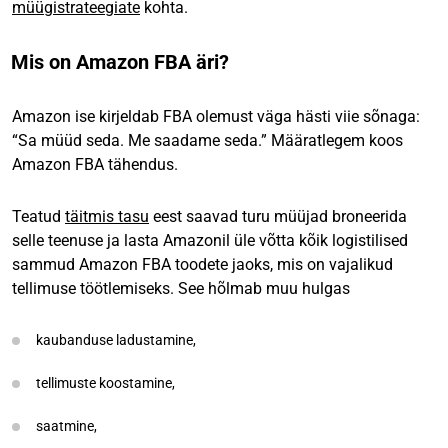
müügistrateegiate
kohta.
Mis on Amazon FBA äri?
Amazon ise kirjeldab FBA olemust väga hästi viie sõnaga:
“Sa müüd seda. Me saadame seda.” Määratlegem koos
Amazon FBA tähendus.
Teatud
täitmis tasu
eest saavad turu müüjad broneerida
selle teenuse ja lasta Amazonil üle võtta kõik logistilised
sammud Amazon FBA toodete jaoks, mis on vajalikud
tellimuse töötlemiseks. See hõlmab muu hulgas
kaubanduse ladustamine,
tellimuste koostamine,
saatmine,