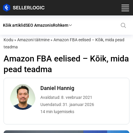
Kõik artiklid
SEO Amazonis
Rohkem
Kodu
»
Amazoni täitmine
»
Amazon FBA eelised – Kõik, mida pead
teadma
Amazon FBA eelised – Kõik, mida
pead teadma
Daniel Hannig
Avaldatud: 8. veebruar 2021
Uuendatud: 31. jaanuar 2026
14 min lugemiseks