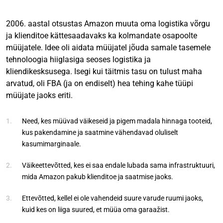
2006. aastal otsustas Amazon muuta oma logistika võrgu
ja klienditoe kättesaadavaks ka kolmandate osapoolte
müüjatele. Idee oli aidata müüjatel jõuda samale tasemele
tehnoloogia hiiglasiga seoses logistika ja
kliendikesksusega. Isegi kui täitmis tasu on tulust maha
arvatud, oli FBA (ja on endiselt) hea tehing kahe tüüpi
müüjate jaoks eriti.
Need, kes müüvad väikeseid ja pigem madala hinnaga tooteid,
kus pakendamine ja saatmine vähendavad oluliselt
kasumimarginaale.
Väikeettevõtted, kes ei saa endale lubada sama infrastruktuuri,
mida Amazon pakub klienditoe ja saatmise jaoks.
Ettevõtted, kellel ei ole vahendeid suure varude ruumi jaoks,
kuid kes on liiga suured, et müüa oma garaažist.