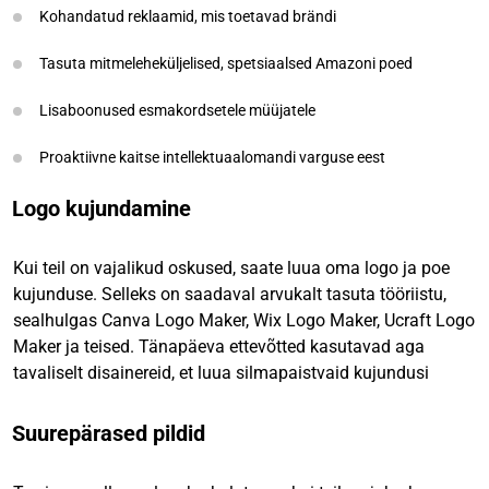
Kohandatud reklaamid, mis toetavad brändi
Tasuta mitmeleheküljelised, spetsiaalsed Amazoni poed
Lisaboonused esmakordsetele müüjatele
Proaktiivne kaitse intellektuaalomandi varguse eest
Logo kujundamine
Kui teil on vajalikud oskused, saate luua oma logo ja poe
kujunduse. Selleks on saadaval arvukalt tasuta tööriistu,
sealhulgas Canva Logo Maker, Wix Logo Maker, Ucraft Logo
Maker ja teised. Tänapäeva ettevõtted kasutavad aga
tavaliselt disainereid, et luua silmapaistvaid kujundusi
Suurepärased pildid