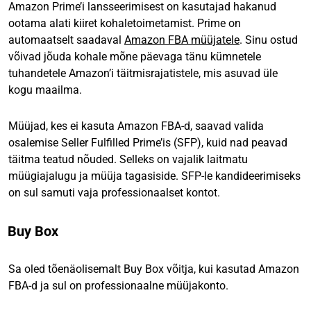
Amazon Prime’i lansseerimisest on kasutajad hakanud
ootama alati kiiret kohaletoimetamist. Prime on
automaatselt saadaval
Amazon FBA müüjatele
. Sinu ostud
võivad jõuda kohale mõne päevaga tänu kümnetele
tuhandetele Amazon’i täitmisrajatistele, mis asuvad üle
kogu maailma.
Müüjad, kes ei kasuta Amazon FBA-d, saavad valida
osalemise Seller Fulfilled Prime’is (SFP), kuid nad peavad
täitma teatud nõuded. Selleks on vajalik laitmatu
müügiajalugu ja müüja tagasiside. SFP-le kandideerimiseks
on sul samuti vaja professionaalset kontot.
Buy Box
Sa oled tõenäolisemalt Buy Box võitja, kui kasutad Amazon
FBA-d ja sul on professionaalne müüjakonto.