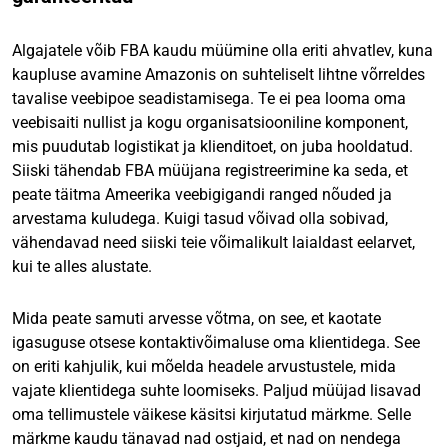
Algajatele võib FBA kaudu müümine olla eriti ahvatlev, kuna
kaupluse avamine Amazonis on suhteliselt lihtne võrreldes
tavalise veebipoe seadistamisega. Te ei pea looma oma
veebisaiti nullist ja kogu organisatsiooniline komponent,
mis puudutab logistikat ja klienditoet, on juba hooldatud.
Siiski tähendab FBA müüjana registreerimine ka seda, et
peate täitma Ameerika veebigigandi ranged nõuded ja
arvestama kuludega. Kuigi tasud võivad olla sobivad,
vähendavad need siiski teie võimalikult laialdast eelarvet,
kui te alles alustate.
Mida peate samuti arvesse võtma, on see, et kaotate
igasuguse otsese kontaktivõimaluse oma klientidega. See
on eriti kahjulik, kui mõelda headele arvustustele, mida
vajate klientidega suhte loomiseks. Paljud müüjad lisavad
oma tellimustele väikese käsitsi kirjutatud märkme. Selle
märkme kaudu tänavad nad ostjaid, et nad on nendega