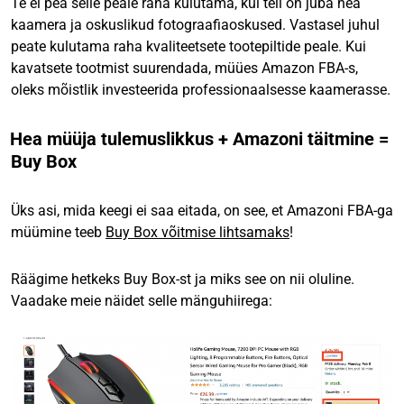
Te ei pea selle peale raha kulutama, kui teil on juba hea
kaamera ja oskuslikud fotograafiaoskused. Vastasel juhul
peate kulutama raha kvaliteetsete tootepiltide peale. Kui
kavatsete tootmist suurendada, müües Amazon FBA-s,
oleks mõistlik investeerida professionaalsesse kaamerasse.
Hea müüja tulemuslikkus + Amazoni täitmine =
Buy Box
Üks asi, mida keegi ei saa eitada, on see, et Amazoni FBA-ga
müümine teeb
Buy Box võitmise lihtsamaks
!
Räägime hetkeks Buy Box-st ja miks see on nii oluline.
Vaadake meie näidet selle mänguhiirega: