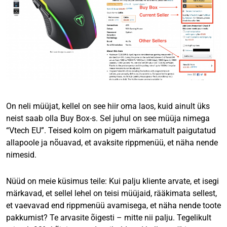
On neli müüjat, kellel on see hiir oma laos, kuid ainult üks
neist saab olla Buy Box-s. Sel juhul on see müüja nimega
“Vtech EU”. Teised kolm on pigem märkamatult paigutatud
allapoole ja nõuavad, et avaksite rippmenüü, et näha nende
nimesid.
Nüüd on meie küsimus teile: Kui palju kliente arvate, et isegi
märkavad, et sellel lehel on teisi müüjaid, rääkimata sellest,
et vaevavad end rippmenüü avamisega, et näha nende toote
pakkumist? Te arvasite õigesti – mitte nii palju. Tegelikult