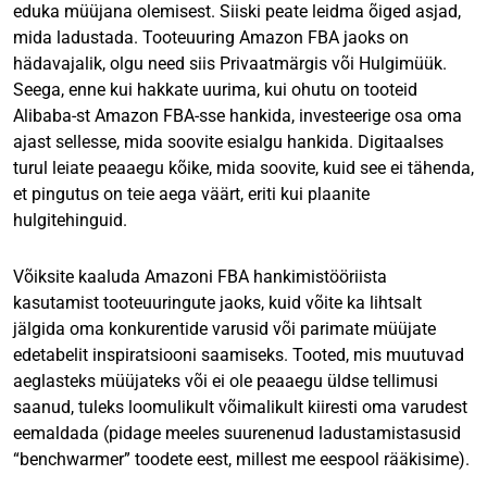
eduka müüjana olemisest. Siiski peate leidma õiged asjad,
mida ladustada. Tooteuuring Amazon FBA jaoks on
hädavajalik, olgu need siis Privaatmärgis või Hulgimüük.
Seega, enne kui hakkate uurima, kui ohutu on tooteid
Alibaba-st Amazon FBA-sse hankida, investeerige osa oma
ajast sellesse, mida soovite esialgu hankida. Digitaalses
turul leiate peaaegu kõike, mida soovite, kuid see ei tähenda,
et pingutus on teie aega väärt, eriti kui plaanite
hulgitehinguid.
Võiksite kaaluda Amazoni FBA hankimistööriista
kasutamist tooteuuringute jaoks, kuid võite ka lihtsalt
jälgida oma konkurentide varusid või parimate müüjate
edetabelit inspiratsiooni saamiseks. Tooted, mis muutuvad
aeglasteks müüjateks või ei ole peaaegu üldse tellimusi
saanud, tuleks loomulikult võimalikult kiiresti oma varudest
eemaldada (pidage meeles suurenenud ladustamistasusid
“benchwarmer” toodete eest, millest me eespool rääkisime).