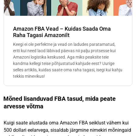
Amazon FBA Vead – Kuidas Saada Oma
Raha Tagasi Amazonilt
Keegi ei ole perfektne ja vead on ladudes paratamatud,
eriti kui need laod läbivad päevas nii palju protsesse kui
Amazoni logistika keskused. Aga miks peaksite teie
kandma kellegi teise põhjustatud kahjude eest? Uurige
selles artiklis, kuidas saate oma raha tagasi, isegi kui kahju
tekkis minevikus!
Mõned lisanduvad FBA tasud, mida peate
arvesse võtma
Kuigi saate alustada oma Amazon FBA seiklust vähem kui
500 dollari eelarvega, sisaldab järgmine nimekiri mõningaid