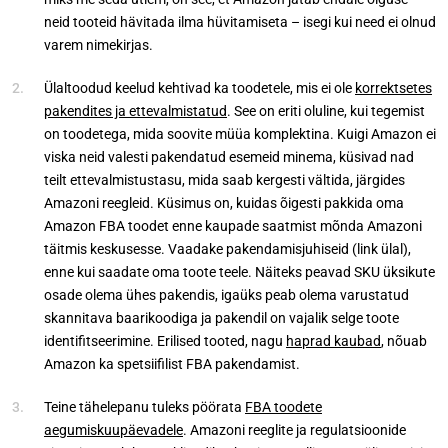
neid tooteid hävitada ilma hüvitamiseta – isegi kui need ei olnud
varem nimekirjas.
Ülaltoodud keelud kehtivad ka toodetele, mis ei ole
korrektsetes
pakendites ja ettevalmistatud
. See on eriti oluline, kui tegemist
on toodetega, mida soovite müüa komplektina. Kuigi Amazon ei
viska neid valesti pakendatud esemeid minema, küsivad nad
teilt ettevalmistustasu, mida saab kergesti vältida, järgides
Amazoni reegleid. Küsimus on, kuidas õigesti pakkida oma
Amazon FBA toodet enne kaupade saatmist mõnda Amazoni
täitmis keskusesse. Vaadake pakendamisjuhiseid (link ülal),
enne kui saadate oma toote teele. Näiteks peavad SKU üksikute
osade olema ühes pakendis, igaüks peab olema varustatud
skannitava baarikoodiga ja pakendil on vajalik selge toote
identifitseerimine. Erilised tooted, nagu
haprad kaubad
, nõuab
Amazon ka spetsiifilist FBA pakendamist.
Teine tähelepanu tuleks pöörata
FBA toodete
aegumiskuupäevadele
. Amazoni reeglite ja regulatsioonide