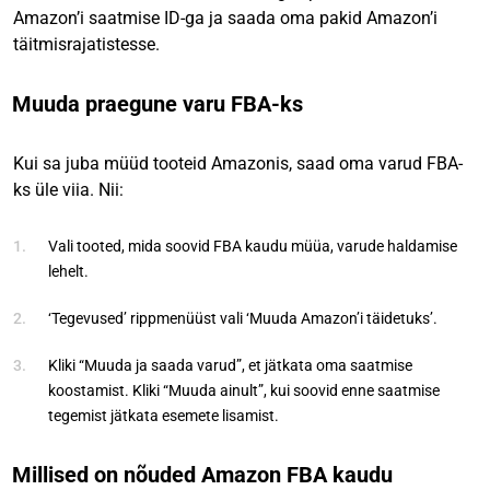
Amazon’i saatmise ID-ga ja saada oma pakid Amazon’i
täitmisrajatistesse.
Muuda praegune varu FBA-ks
Kui sa juba müüd tooteid Amazonis, saad oma varud FBA-
ks üle viia. Nii:
Vali tooted, mida soovid FBA kaudu müüa, varude haldamise
lehelt.
‘Tegevused’ rippmenüüst vali ‘Muuda Amazon’i täidetuks’.
Kliki “Muuda ja saada varud”, et jätkata oma saatmise
koostamist. Kliki “Muuda ainult”, kui soovid enne saatmise
tegemist jätkata esemete lisamist.
Millised on nõuded Amazon FBA kaudu