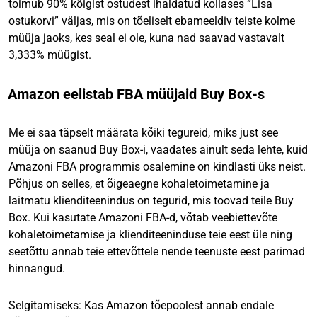
toimub 90% kõigist ostudest ihaldatud kollases “Lisa
ostukorvi” väljas, mis on tõeliselt ebameeldiv teiste kolme
müüja jaoks, kes seal ei ole, kuna nad saavad vastavalt
3,333% müügist.
Amazon eelistab FBA müüjaid Buy Box-s
Me ei saa täpselt määrata kõiki tegureid, miks just see
müüja on saanud Buy Box-i, vaadates ainult seda lehte, kuid
Amazoni FBA programmis osalemine on kindlasti üks neist.
Põhjus on selles, et õigeaegne kohaletoimetamine ja
laitmatu klienditeenindus on tegurid, mis toovad teile Buy
Box. Kui kasutate Amazoni FBA-d, võtab veebiettevõte
kohaletoimetamise ja klienditeeninduse teie eest üle ning
seetõttu annab teie ettevõttele nende teenuste eest parimad
hinnangud.
Selgitamiseks: Kas Amazon tõepoolest annab endale