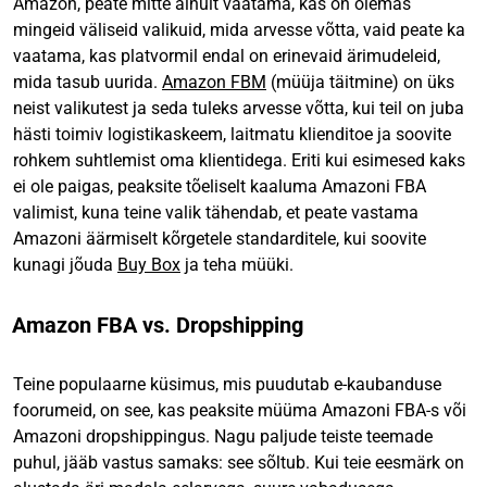
Amazon, peate mitte ainult vaatama, kas on olemas
mingeid väliseid valikuid, mida arvesse võtta, vaid peate ka
vaatama, kas platvormil endal on erinevaid ärimudeleid,
mida tasub uurida.
Amazon FBM
(müüja täitmine) on üks
neist valikutest ja seda tuleks arvesse võtta, kui teil on juba
hästi toimiv logistikaskeem, laitmatu klienditoe ja soovite
rohkem suhtlemist oma klientidega. Eriti kui esimesed kaks
ei ole paigas, peaksite tõeliselt kaaluma Amazoni FBA
valimist, kuna teine valik tähendab, et peate vastama
Amazoni äärmiselt kõrgetele standarditele, kui soovite
kunagi jõuda
Buy Box
ja teha müüki.
Amazon FBA vs. Dropshipping
Teine populaarne küsimus, mis puudutab e-kaubanduse
foorumeid, on see, kas peaksite müüma Amazoni FBA-s või
Amazoni dropshippingus. Nagu paljude teiste teemade
puhul, jääb vastus samaks: see sõltub. Kui teie eesmärk on