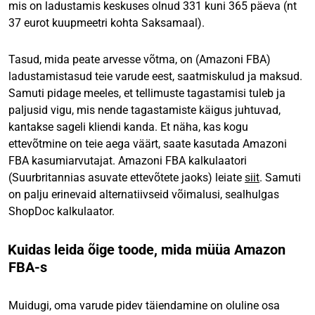
mis on ladustamis keskuses olnud 331 kuni 365 päeva (nt
37 eurot kuupmeetri kohta Saksamaal).
Tasud, mida peate arvesse võtma, on (Amazoni FBA)
ladustamistasud teie varude eest, saatmiskulud ja maksud.
Samuti pidage meeles, et tellimuste tagastamisi tuleb ja
paljusid vigu, mis nende tagastamiste käigus juhtuvad,
kantakse sageli kliendi kanda. Et näha, kas kogu
ettevõtmine on teie aega väärt, saate kasutada Amazoni
FBA kasumiarvutajat. Amazoni FBA kalkulaatori
(Suurbritannias asuvate ettevõtete jaoks) leiate
siit
. Samuti
on palju erinevaid alternatiivseid võimalusi, sealhulgas
ShopDoc kalkulaator.
Kuidas leida õige toode, mida müüa Amazon
FBA-s
Muidugi, oma varude pidev täiendamine on oluline osa