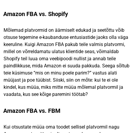
Amazon FBA vs. Shopify
Mõlemad platvormid on äärmiselt edukad ja seetõttu võib
otsuse tegemine e-kaubanduse entusiastide jaoks olla väga
keeruline. Kuigi Amazon FBA pakub teile valmis platvormi,
millel on võrreldamatu ulatus klientide seas, võimaldab
Shopify teil luua oma veebipoodi nullist ja annab teile
paindlikkuse, mida Amazon ei suuda pakkuda. Seega sõltub
teie küsimuse “mis on minu poele parim?” vastus alati
müüjast ja poe tüübist. Siiski, siin on mõte: kui te ei ole
kindel, kus müüa, miks mitte müüa mõlemal platvormil ja
vaadata, kus see kõige paremini töötab?
Amazon FBA vs. FBM
Kui otsustate müüa oma toodet sellisel platvormil nagu