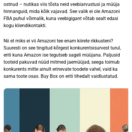
ostnud – nutikas viis tõsta neid veebiarvustusi ja müüja
hinnanguid, mida kõik vajavad. See valik ei ole Amazoni
FBA puhul võimalik, kuna veebigigant võtab sealt edasi
kogu kliendikontakti.
Nii et miks ei vii Amazoni tee enam kiirete rikkusteni?
Suuresti on see tingitud kõrgest konkurentsisurvest turul,
eriti kuna Amazon ise tegutseb sageli müüjana. Paljusid
tooteid pakuvad nüüd mitmed jaemüüjad, seega toimub
konkurents mitte ainult erinevate toodete vahel, vaid ka
sama toote osas. Buy Box on eriti tihedalt vaidlustatud.