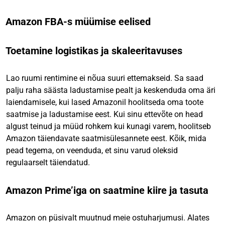
Amazon FBA-s müümise eelised
Toetamine logistikas ja skaleeritavuses
Lao ruumi rentimine ei nõua suuri ettemakseid. Sa saad
palju raha säästa ladustamise pealt ja keskenduda oma äri
laiendamisele, kui lased Amazonil hoolitseda oma toote
saatmise ja ladustamise eest. Kui sinu ettevõte on head
algust teinud ja müüd rohkem kui kunagi varem, hoolitseb
Amazon täiendavate saatmisülesannete eest. Kõik, mida
pead tegema, on veenduda, et sinu varud oleksid
regulaarselt täiendatud.
Amazon Prime’iga on saatmine kiire ja tasuta
Amazon on püsivalt muutnud meie ostuharjumusi. Alates