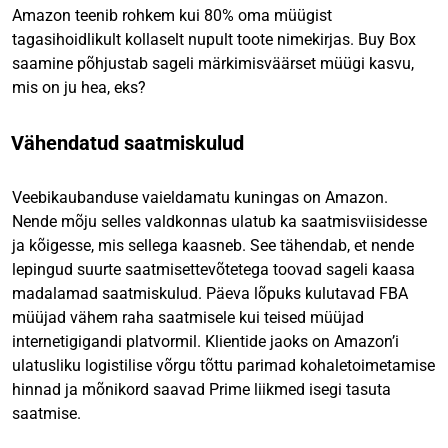
Amazon teenib rohkem kui 80% oma müügist
tagasihoidlikult kollaselt nupult toote nimekirjas. Buy Box
saamine põhjustab sageli märkimisväärset müügi kasvu,
mis on ju hea, eks?
Vähendatud saatmiskulud
Veebikaubanduse vaieldamatu kuningas on Amazon.
Nende mõju selles valdkonnas ulatub ka saatmisviisidesse
ja kõigesse, mis sellega kaasneb. See tähendab, et nende
lepingud suurte saatmisettevõtetega toovad sageli kaasa
madalamad saatmiskulud. Päeva lõpuks kulutavad FBA
müüjad vähem raha saatmisele kui teised müüjad
internetigigandi platvormil. Klientide jaoks on Amazon’i
ulatusliku logistilise võrgu tõttu parimad kohaletoimetamise
hinnad ja mõnikord saavad Prime liikmed isegi tasuta
saatmise.