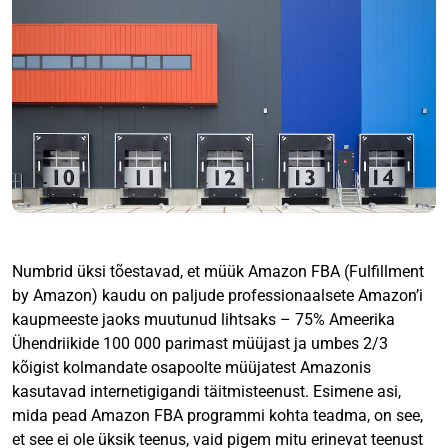
Numbrid üksi tõestavad, et müük Amazon FBA (Fulfillment
by Amazon) kaudu on paljude professionaalsete Amazon’i
kaupmeeste jaoks muutunud lihtsaks – 75% Ameerika
Ühendriikide 100 000 parimast müüjast ja umbes 2/3
kõigist kolmandate osapoolte müüjatest Amazonis
kasutavad internetigigandi täitmisteenust. Esimene asi,
mida pead Amazon FBA programmi kohta teadma, on see,
et see ei ole üksik teenus, vaid pigem mitu erinevat teenust