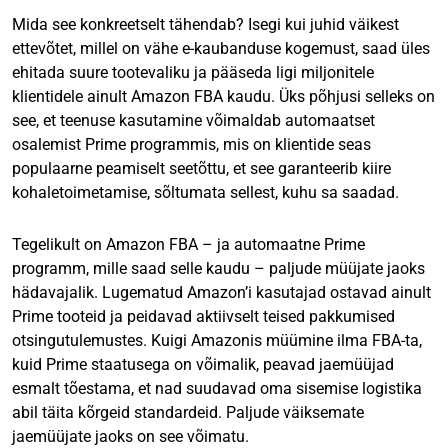
Mida see konkreetselt tähendab? Isegi kui juhid väikest
ettevõtet, millel on vähe e-kaubanduse kogemust, saad üles
ehitada suure tootevaliku ja pääseda ligi miljonitele
klientidele ainult Amazon FBA kaudu. Üks põhjusi selleks on
see, et teenuse kasutamine võimaldab automaatset
osalemist Prime programmis, mis on klientide seas
populaarne peamiselt seetõttu, et see garanteerib kiire
kohaletoimetamise, sõltumata sellest, kuhu sa saadad.
Tegelikult on Amazon FBA – ja automaatne Prime
programm, mille saad selle kaudu – paljude müüjate jaoks
hädavajalik. Lugematud Amazon’i kasutajad ostavad ainult
Prime tooteid ja peidavad aktiivselt teised pakkumised
otsingutulemustes. Kuigi Amazonis müümine ilma FBA-ta,
kuid Prime staatusega on võimalik, peavad jaemüüjad
esmalt tõestama, et nad suudavad oma sisemise logistika
abil täita kõrgeid standardeid. Paljude väiksemate
jaemüüjate jaoks on see võimatu.