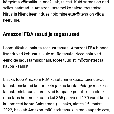
kõrgeima võimaliku hinne? Jah, täiesti. Kuid samas on nad
selles parimad ja Amazoni tasemel kohaletoimetamise
kiirus ja klienditeeninduse hoidmine ettevõttena on väga
keeruline.
Amazoni FBA tasud ja tagastused
Loomulikult ei pakuta teenust tasuta. Amazoni FBA hinnad
lisanduvad kohustuslikule müügitasule. Need sõltuvad
eelkõige ladustamiskohast, toote tüübist, mõõtmetest ja
kauba kaalust.
Lisaks toob Amazoni FBA kasutamine kaasa täiendavad
ladustamiskulud kuupmeetri ja kuu kohta. Pidage meeles, et
ladustamistasud suurenevad kaupade puhul, mida olete
oma laos hoidnud kauem kui 365 päeva (nt 170 eurot kuus
kuupmeetri kohta Saksamaal). Lisaks, alates 15. maist
2022, hakkab Amazon müüjatelt tasu küsima kaupade eest,