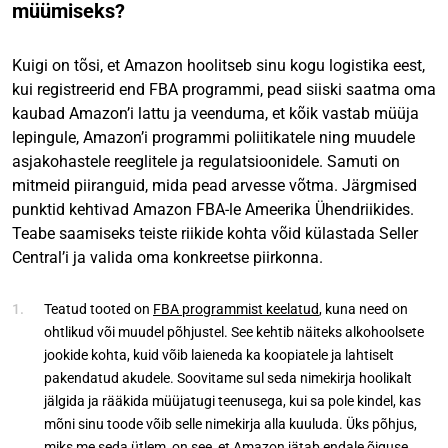
müümiseks?
Kuigi on tõsi, et Amazon hoolitseb sinu kogu logistika eest,
kui registreerid end FBA programmi, pead siiski saatma oma
kaubad Amazon’i lattu ja veenduma, et kõik vastab müüja
lepingule, Amazon’i programmi poliitikatele ning muudele
asjakohastele reeglitele ja regulatsioonidele. Samuti on
mitmeid piiranguid, mida pead arvesse võtma. Järgmised
punktid kehtivad Amazon FBA-le Ameerika Ühendriikides.
Teabe saamiseks teiste riikide kohta võid külastada Seller
Central’i ja valida oma konkreetse piirkonna.
Teatud tooted on
FBA programmist keelatud
, kuna need on
ohtlikud või muudel põhjustel. See kehtib näiteks alkohoolsete
jookide kohta, kuid võib laieneda ka koopiatele ja lahtiselt
pakendatud akudele. Soovitame sul seda nimekirja hoolikalt
jälgida ja rääkida müüjatugi teenusega, kui sa pole kindel, kas
mõni sinu toode võib selle nimekirja alla kuuluda. Üks põhjus,
miks me seda ütlem, on see, et Amazon jätab endale õiguse