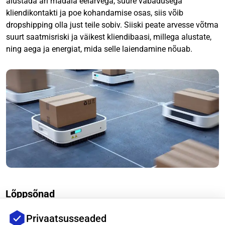
alustada äri madala eelarvega, suure vabadusega
kliendikontakti ja poe kohandamise osas, siis võib
dropshipping olla just teile sobiv. Siiski peate arvesse võtma
suurt saatmisriski ja väikest kliendibaasi, millega alustate,
ning aega ja energiat, mida selle laiendamine nõuab.
Lõppsõnad
Privaatsusseaded
Päeva lõpuks oled sina boss ja pead otsustama, kas