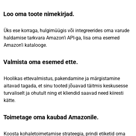
Loo oma toote nimekirjad.
Üks ese korraga, hulgimüügis või integreerides oma varude
haldamise tarkvara Amazon’i API-ga, lisa oma esemed
Amazon’i katalooge.
Valmista oma esemed ette.
Hoolikas ettevalmistus, pakendamine ja märgistamine
aitavad tagada, et sinu tooted jõuavad täitmis keskusesse
turvaliselt ja ohutult ning et kliendid saavad need kiiresti
kätte.
Toimetage oma kaubad Amazonile.
Koosta kohaletoimetamise strateegia, prindi etiketid oma