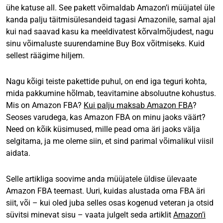
ühe katuse all. See pakett võimaldab Amazon’i müüjatel üle
kanda palju täitmisülesandeid tagasi Amazonile, samal ajal
kui nad saavad kasu ka meeldivatest kõrvalmõjudest, nagu
sinu võimaluste suurendamine Buy Box võitmiseks. Kuid
sellest räägime hiljem.
Nagu kõigi teiste pakettide puhul, on end iga teguri kohta,
mida pakkumine hõlmab, teavitamine absoluutne kohustus.
Mis on Amazon FBA?
Kui palju maksab Amazon FBA
?
Seoses varudega, kas Amazon FBA on minu jaoks väärt?
Need on kõik küsimused, mille pead oma äri jaoks välja
selgitama, ja me oleme siin, et sind parimal võimalikul viisil
aidata.
Selle artikliga soovime anda müüjatele üldise ülevaate
Amazon FBA teemast. Uuri, kuidas alustada oma FBA äri
siit, või – kui oled juba selles osas kogenud veteran ja otsid
süvitsi minevat sisu – vaata julgelt seda artiklit
Amazon’i