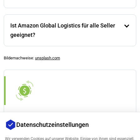
AGL bietet Seefracht (LCL/FCL) und teilweise
Luftfracht an – je nach Herkunftsland und Zielmarkt.
Ist Amazon Global Logistics für alle Seller
geeignet?
AGL eignet sich besonders für Händler mit Amazon-
Fokus, die regelmäßig aus Asien importieren. Wer
Bildernachweise:
unsplash.com
individuelle Anforderungen oder Multi-Channel-
Strategien verfolgt, ist mit klassischen Spediteuren oft
flexibler.
SELLERLOGIC Repricer
Datenschutzeinstellungen
Wir verwenden Cookies auf unserer Website. Einige von ihnen sind essenziell,